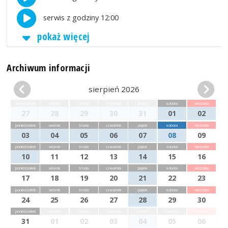
serwis z godziny 12:00
pokaż więcej
Archiwum informacji
sierpień 2026
poniedziałek
wtorek
środa
czwartek
piątek
sobota
niedziela
27
28
29
30
31
01
02
poniedziałek
wtorek
środa
czwartek
piątek
sobota
niedziela
03
04
05
06
07
08
09
poniedziałek
wtorek
środa
czwartek
piątek
sobota
niedziela
10
11
12
13
14
15
16
poniedziałek
wtorek
środa
czwartek
piątek
sobota
niedziela
17
18
19
20
21
22
23
poniedziałek
wtorek
środa
czwartek
piątek
sobota
niedziela
24
25
26
27
28
29
30
poniedziałek
wtorek
środa
czwartek
piątek
sobota
niedziela
31
01
02
03
04
05
06