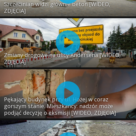
Szczecinian widzi głównie beton [WIDEO,
ZDJĘCIA]
Zmiany drogowe na ulicy Andersena [WIDEO,
ZDJĘCIA]
Pękający budynek przy ul. Hożej w coraz
gorszym stanie. Mieszkańcy: nadzór może
podjąć decyzję o eksmisji [WIDEO, ZDJĘCIA]