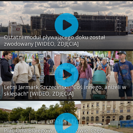
Ostatni moduł pływającego doku został
zwodowany [WIDEO, ZDJĘCIA]
Letni Jarmark Szczeciński. "Coś innego, aniżeli w
sklepach" [WIDEO, ZDJĘCIA]
Plac Orła Białego w przebudowie. Część