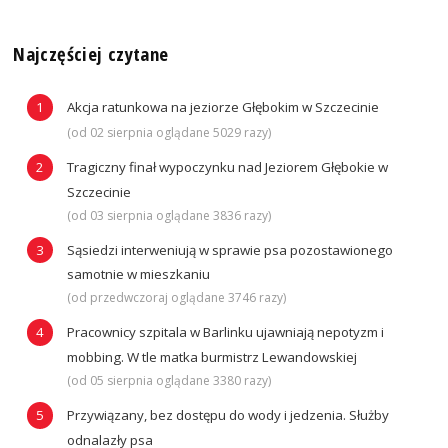
Najczęściej czytane
Akcja ratunkowa na jeziorze Głębokim w Szczecinie
(od 02 sierpnia oglądane 5029 razy)
Tragiczny finał wypoczynku nad Jeziorem Głębokie w
Szczecinie
(od 03 sierpnia oglądane 3836 razy)
Sąsiedzi interweniują w sprawie psa pozostawionego
samotnie w mieszkaniu
(od przedwczoraj oglądane 3746 razy)
Pracownicy szpitala w Barlinku ujawniają nepotyzm i
mobbing. W tle matka burmistrz Lewandowskiej
(od 05 sierpnia oglądane 3380 razy)
Przywiązany, bez dostępu do wody i jedzenia. Służby
odnalazły psa