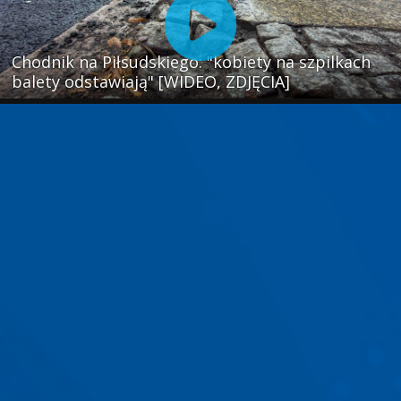
Chodnik na Piłsudskiego: "kobiety na szpilkach
balety odstawiają" [WIDEO, ZDJĘCIA]