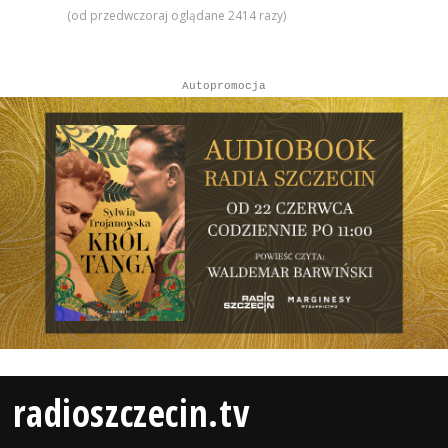
(od przedwczoraj oglądane 2414 razy)
Autopromocja
radioszczecin.tv