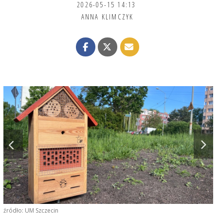
2026-05-15 14:13
ANNA KLIMCZYK
źródło: UM Szczecin
ź