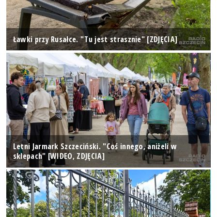
Ławki przy Rusałce. "Tu jest strasznie" [ZDJĘCIA]
Letni Jarmark Szczeciński. "Coś innego, aniżeli w
sklepach" [WIDEO, ZDJĘCIA]