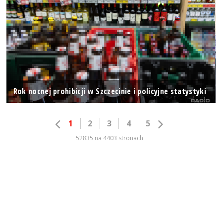
Rok nocnej prohibicji w Szczecinie i policyjne statystyki
1
2
3
4
5
52835 na 4403 stronach