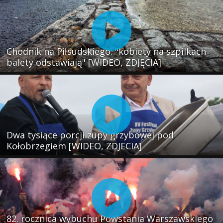
Chodnik na Piłsudskiego: "kobiety na szpilkach
balety odstawiają" [WIDEO, ZDJĘCIA]
Dwa tysiące porcji zupy grzybowej pod
Kołobrzegiem [WIDEO, ZDJECIA]
82. rocznica wybuchu Powstania Warszawskiego