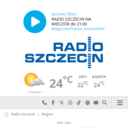
SŁUCHAJ TERAZ
RADIO SZCZECIN NA
WIECZÓR do 21:00
Małgorzata Frymus, Anna Kolmer
°C
jutro
pojutrze
24
°C
°C
22
24
Najlepiej po prostu do nas zadzwoń
Odwiedź nas na Facebook-u
Odwiedź nas na X
Odwiedź nas na Instagram-ie
Odwiedź nas na TikTok-u
Szukaj nas na Spotify
Wyślij do nas w
Szukaj
Radio Szczecin
»
Region
Autopromocja
Autopromocja
Reklama