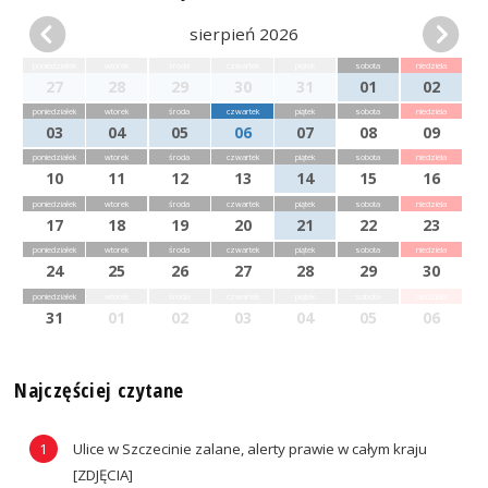
sierpień 2026
poniedziałek
wtorek
środa
czwartek
piątek
sobota
niedziela
27
28
29
30
31
01
02
poniedziałek
wtorek
środa
czwartek
piątek
sobota
niedziela
03
04
05
06
07
08
09
poniedziałek
wtorek
środa
czwartek
piątek
sobota
niedziela
10
11
12
13
14
15
16
poniedziałek
wtorek
środa
czwartek
piątek
sobota
niedziela
17
18
19
20
21
22
23
poniedziałek
wtorek
środa
czwartek
piątek
sobota
niedziela
24
25
26
27
28
29
30
poniedziałek
wtorek
środa
czwartek
piątek
sobota
niedziela
31
01
02
03
04
05
06
Najczęściej czytane
Ulice w Szczecinie zalane, alerty prawie w całym kraju
[ZDJĘCIA]