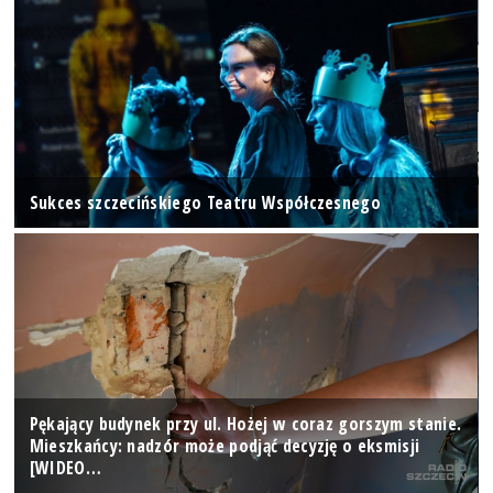
Sukces szczecińskiego Teatru Współczesnego
Pękający budynek przy ul. Hożej w coraz gorszym stanie.
Mieszkańcy: nadzór może podjąć decyzję o eksmisji
[WIDEO…