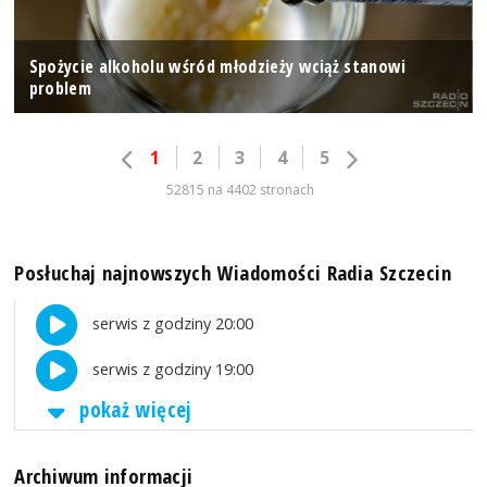
Spożycie alkoholu wśród młodzieży wciąż stanowi
problem
1
2
3
4
5
52815 na 4402 stronach
Posłuchaj najnowszych Wiadomości Radia Szczecin
serwis z godziny 20:00
serwis z godziny 19:00
pokaż więcej
Archiwum informacji