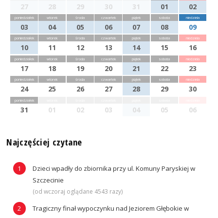
27
28
29
30
31
01
02
poniedziałek
wtorek
środa
czwartek
piątek
sobota
niedziela
03
04
05
06
07
08
09
poniedziałek
wtorek
środa
czwartek
piątek
sobota
niedziela
10
11
12
13
14
15
16
poniedziałek
wtorek
środa
czwartek
piątek
sobota
niedziela
17
18
19
20
21
22
23
poniedziałek
wtorek
środa
czwartek
piątek
sobota
niedziela
24
25
26
27
28
29
30
poniedziałek
wtorek
środa
czwartek
piątek
sobota
niedziela
31
01
02
03
04
05
06
Najczęściej czytane
Dzieci wpadły do zbiornika przy ul. Komuny Paryskiej w
Szczecinie
(od wczoraj oglądane 4543 razy)
Tragiczny finał wypoczynku nad Jeziorem Głębokie w