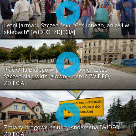
Letni Jarmark Szczeciński. "Coś innego, aniżeli w
sklepach" [WIDEO, ZDJĘCIA]
Plac Orła Białego w przebudowie. Część
Szczecinian widzi głównie beton [WIDEO,
ZDJĘCIA]
Zmiany drogowe na ulicy Andersena [WIDEO,
ZDJĘCIA]