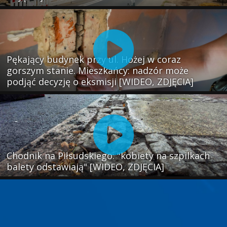
Pękający budynek przy ul. Hożej w coraz
gorszym stanie. Mieszkańcy: nadzór może
podjąć decyzję o eksmisji [WIDEO, ZDJĘCIA]
Chodnik na Piłsudskiego: "kobiety na szpilkach
balety odstawiają" [WIDEO, ZDJĘCIA]