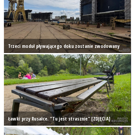
Trzeci moduł pływającego doku zostanie zwodowany
Ławki przy Rusałce. "Tu jest strasznie" [ZDJĘCIA]