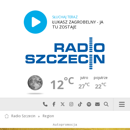
SŁUCHAJ TERAZ
ŁUKASZ ZAGROBELNY - JA
TU ZOSTAJE
°C
jutro
pojutrze
12
°C
°C
27
22
Najlepiej po prostu do nas zadzwoń
Odwiedź nas na Facebook-u
Odwiedź nas na X
Odwiedź nas na Instagram-ie
Odwiedź nas na TikTok-u
Szukaj nas na Spotify
Wyślij do nas w
Szukaj
Radio Szczecin
»
Region
Autopromocja
Reklama