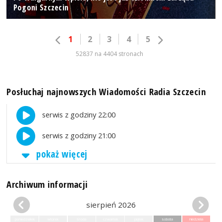
Pogoni Szczecin
1
2
3
4
5
52837 na 4404 stronach
Posłuchaj najnowszych Wiadomości Radia Szczecin
serwis z godziny 22:00
serwis z godziny 21:00
pokaż więcej
Archiwum informacji
sierpień 2026
poniedziałek
wtorek
środa
czwartek
piątek
sobota
niedziela