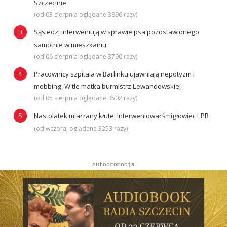
Szczecinie
(od 03 sierpnia oglądane 3896 razy)
Sąsiedzi interweniują w sprawie psa pozostawionego
samotnie w mieszkaniu
(od 06 sierpnia oglądane 3790 razy)
Pracownicy szpitala w Barlinku ujawniają nepotyzm i
mobbing. W tle matka burmistrz Lewandowskiej
(od 05 sierpnia oglądane 3502 razy)
Nastolatek miał rany kłute. Interweniował śmigłowiec LPR
(od wczoraj oglądane 3253 razy)
Autopromocja