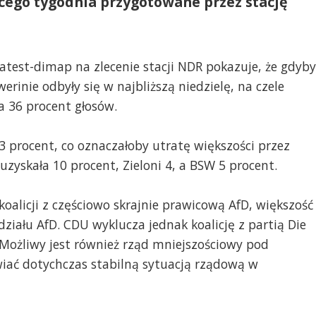
cego tygodnia przygotowane przez stację
test-dimap na zlecenie stacji NDR pokazuje, że gdyby
inie odbyły się w najbliższą niedzielę, na czele
a 36 procent głosów.
3 procent, co oznaczałoby utratę większości przez
zyskała 10 procent, Zieloni 4, a BSW 5 procent.
oalicji z częściowo skrajnie prawicową AfD, większość
ziału AfD. CDU wyklucza jednak koalicję z partią Die
 Możliwy jest również rząd mniejszościowy pod
ać dotychczas stabilną sytuacją rządową w