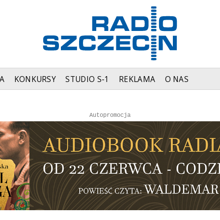
A
KONKURSY
STUDIO S-1
REKLAMA
O NAS
Autopromocja
Reklama