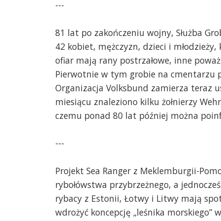
---
81 lat po zakończeniu wojny, Służba G
42 kobiet, mężczyzn, dzieci i młodzieży
ofiar mają rany postrzałowe, inne poważ
Pierwotnie w tym grobie na cmentarzu p
Organizacja Volksbund zamierza teraz 
miesiącu znaleziono kilku żołnierzy Weh
czemu ponad 80 lat później można poinf
---
Projekt Sea Ranger z Meklemburgii-Pom
rybołówstwa przybrzeżnego, a jednocześ
rybacy z Estonii, Łotwy i Litwy mają spot
wdrożyć koncepcję „leśnika morskiego” w