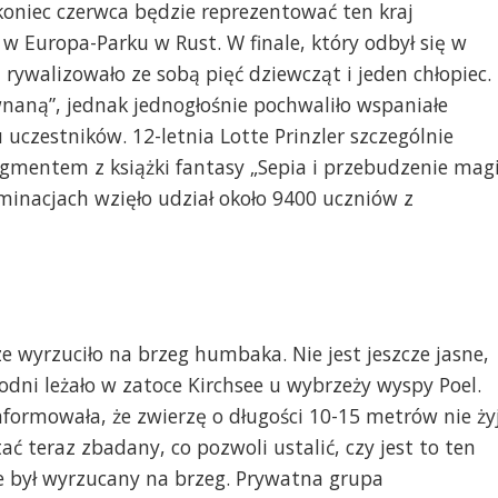
oniec czerwca będzie reprezentować ten kraj
 Europa-Parku w Rust. W finale, który odbył się w
rywalizowało ze sobą pięć dziewcząt i jeden chłopiec.
wnaną”, jednak jednogłośnie pochwaliło wspaniałe
 uczestników. 12-letnia Lotte Prinzler szczególnie
agmentem z książki fantasy „Sepia i przebudzenie magi
minacjach wzięło udział około 9400 uczniów z
 wyrzuciło na brzeg humbaka. Nie jest jeszcze jasne,
godni leżało w zatoce Kirchsee u wybrzeży wyspy Poel.
formowała, że zwierzę o długości 10-15 metrów nie ży
 teraz zbadany, co pozwoli ustalić, czy jest to ten
ie był wyrzucany na brzeg. Prywatna grupa