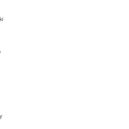
ki
m
y