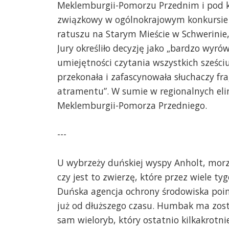
Meklemburgii-Pomorzu Przednim i pod k
związkowy w ogólnokrajowym konkursie w
ratuszu na Starym Mieście w Schwerinie, 
Jury określiło decyzję jako „bardzo wyró
umiejętności czytania wszystkich sześciu
przekonała i zafascynowała słuchaczy fr
atramentu”. W sumie w regionalnych eli
Meklemburgii-Pomorza Przedniego.
---
U wybrzeży duńskiej wyspy Anholt, morze
czy jest to zwierzę, które przez wiele ty
Duńska agencja ochrony środowiska poin
już od dłuższego czasu. Humbak ma zostać
sam wieloryb, który ostatnio kilkakrotn