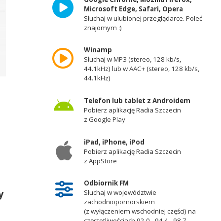
Microsoft Edge, Safari, Opera
Słuchaj w ulubionej przeglądarce. Poleć
znajomym :)
Winamp
Słuchaj w MP3 (stereo, 128 kb/s,
44.1kHz) lub w AAC+ (stereo, 128 kb/s,
44.1kHz)
Telefon lub tablet z Androidem
Pobierz aplikację Radia Szczecin
z Google Play
iPad, iPhone, iPod
Pobierz aplikację Radia Szczecin
z AppStore
Odbiornik FM
y
Słuchaj w województwie
zachodniopomorskiem
(z wyłączeniem wschodniej części) na
częstotliwościach 92,0 - 94,4 - 98,7 -