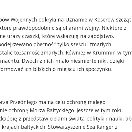
robów Wojennych odkryła na Uznamie w Koserow szcząt
, które prawdopodobnie są ofiarami wojny. Niektóre z
ne urazy czaszki, które wskazują na zabójstwo.
odejrzewano obecność tylko sześciu zmarłych.
ustalić tożsamość zmarłych. Również w Krummin w ty
rmachtu. Dwóch z nich miało nieśmiertelniki, dzięki
ormować ich bliskich o miejscu ich spoczynku.
orza Przedniego ma na celu ochronę małego
nie ochronę Morza Bałtyckiego. Jeszcze w tym roku
kać się z przedstawicielami świata polityki i nauki, ab
 krajach bałtyckich. Stowarzyszenie Sea Ranger z