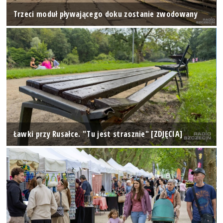
Trzeci moduł pływającego doku zostanie zwodowany
Ławki przy Rusałce. "Tu jest strasznie" [ZDJĘCIA]