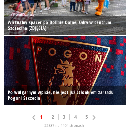
Wirtualny spacer po Dolinie Dolnej Odry w centrum
Szczecina [ZDJĘCIA]
Po wulgarnym wpisie, nie jest już członkiem zarządu
Pogoni Szczecin
1
2
3
4
5
52837 na 4404 stronach