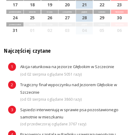
17
18
19
20
21
22
23
poniedziałek
wtorek
środa
czwartek
piątek
sobota
niedziela
24
25
26
27
28
29
30
poniedziałek
wtorek
środa
czwartek
piątek
sobota
niedziela
31
01
02
03
04
05
06
Najczęściej czytane
Akcja ratunkowa na jeziorze Głębokim w Szczecinie
(od 02 sierpnia oglądane 5051 razy)
Tragiczny finał wypoczynku nad Jeziorem Głębokie w
Szczecinie
(od 03 sierpnia oglądane 3860 razy)
Sąsiedzi interweniują w sprawie psa pozostawionego
samotnie w mieszkaniu
(od przedwczoraj oglądane 3767 razy)
Pracownicy szpitala w Barlinku ujawniają nepotyzm i