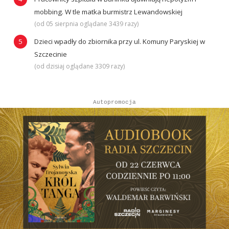
mobbing. W tle matka burmistrz Lewandowskiej
(od 05 sierpnia oglądane 3439 razy)
Dzieci wpadły do zbiornika przy ul. Komuny Paryskiej w
Szczecinie
(od dzisiaj oglądane 3309 razy)
Autopromocja