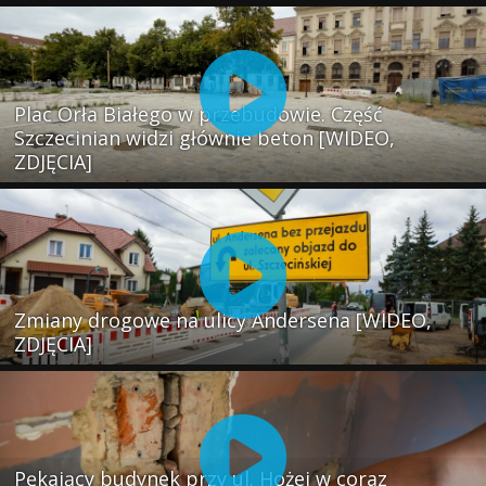
Plac Orła Białego w przebudowie. Część
Szczecinian widzi głównie beton [WIDEO,
ZDJĘCIA]
Zmiany drogowe na ulicy Andersena [WIDEO,
ZDJĘCIA]
Pękający budynek przy ul. Hożej w coraz