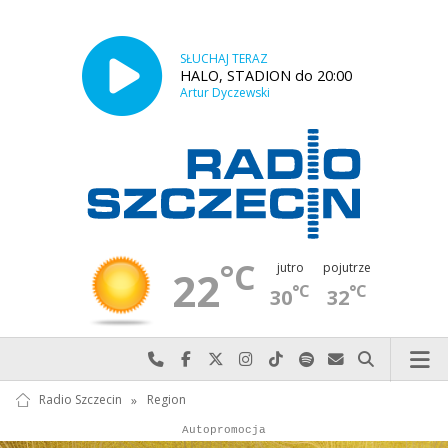
SŁUCHAJ TERAZ
HALO, STADION do 20:00
Artur Dyczewski
°C
jutro
pojutrze
22
°C
°C
30
32
Najlepiej po prostu do nas zadzwoń
Odwiedź nas na Facebook-u
Odwiedź nas na X
Odwiedź nas na Instagram-ie
Odwiedź nas na TikTok-u
Szukaj nas na Spotify
Wyślij do nas w
Szukaj
Radio Szczecin
»
Region
Autopromocja
Reklama