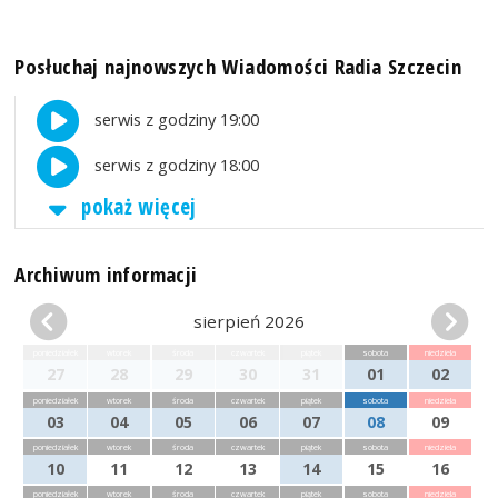
Posłuchaj najnowszych Wiadomości Radia Szczecin
serwis z godziny 19:00
serwis z godziny 18:00
pokaż więcej
Archiwum informacji
sierpień 2026
poniedziałek
wtorek
środa
czwartek
piątek
sobota
niedziela
27
28
29
30
31
01
02
poniedziałek
wtorek
środa
czwartek
piątek
sobota
niedziela
03
04
05
06
07
08
09
poniedziałek
wtorek
środa
czwartek
piątek
sobota
niedziela
10
11
12
13
14
15
16
poniedziałek
wtorek
środa
czwartek
piątek
sobota
niedziela