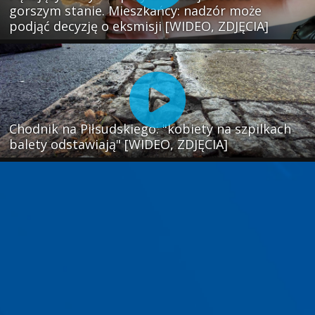
gorszym stanie. Mieszkańcy: nadzór może
podjąć decyzję o eksmisji [WIDEO, ZDJĘCIA]
Chodnik na Piłsudskiego: "kobiety na szpilkach
balety odstawiają" [WIDEO, ZDJĘCIA]