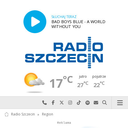
SŁUCHAJ TERAZ
BAD BOYS BLUE - A WORLD
WITHOUT YOU
°C
jutro
pojutrze
17
°C
°C
27
22
Najlepiej po prostu do nas zadzwoń
Odwiedź nas na Facebook-u
Odwiedź nas na X
Odwiedź nas na Instagram-ie
Odwiedź nas na TikTok-u
Szukaj nas na Spotify
Wyślij do nas w
Szukaj
Radio Szczecin
»
Region
Autopromocja
Reklama