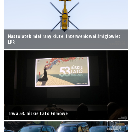
Nastolatek miał rany kłute. Interweniował śmigłowiec
LPR
Trwa 53. Ińskie Lato Filmowe