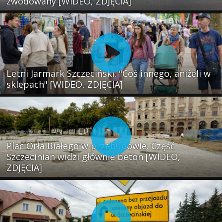
zwodowany [WIDEO, ZDJĘCIA]
Letni Jarmark Szczeciński. "Coś innego, aniżeli w
sklepach" [WIDEO, ZDJĘCIA]
Plac Orła Białego w przebudowie. Część
Szczecinian widzi głównie beton [WIDEO,
ZDJĘCIA]