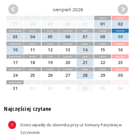
sierpień 2026
poniedziałek
wtorek
środa
czwartek
piątek
sobota
niedziela
27
28
29
30
31
01
02
poniedziałek
wtorek
środa
czwartek
piątek
sobota
niedziela
03
04
05
06
07
08
09
poniedziałek
wtorek
środa
czwartek
piątek
sobota
niedziela
10
11
12
13
14
15
16
poniedziałek
wtorek
środa
czwartek
piątek
sobota
niedziela
17
18
19
20
21
22
23
poniedziałek
wtorek
środa
czwartek
piątek
sobota
niedziela
24
25
26
27
28
29
30
poniedziałek
wtorek
środa
czwartek
piątek
sobota
niedziela
31
01
02
03
04
05
06
Najczęściej czytane
Dzieci wpadły do zbiornika przy ul. Komuny Paryskiej w
Szczecinie