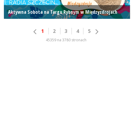
Aktywna Sobota na Targu Rybnym w Międzyzdrojach
1
2
3
4
5
45359 na 3780 stronach