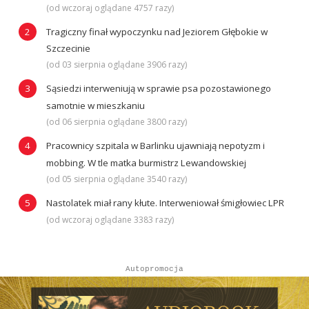
(od wczoraj oglądane 4757 razy)
Tragiczny finał wypoczynku nad Jeziorem Głębokie w
Szczecinie
(od 03 sierpnia oglądane 3906 razy)
Sąsiedzi interweniują w sprawie psa pozostawionego
samotnie w mieszkaniu
(od 06 sierpnia oglądane 3800 razy)
Pracownicy szpitala w Barlinku ujawniają nepotyzm i
mobbing. W tle matka burmistrz Lewandowskiej
(od 05 sierpnia oglądane 3540 razy)
Nastolatek miał rany kłute. Interweniował śmigłowiec LPR
(od wczoraj oglądane 3383 razy)
Autopromocja