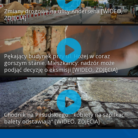
Zmiany drogowe na ulicy Andersena [WIDEO,
ZDJĘCIA]
Pękający budynek przy ul. Hożej w coraz
gorszym stanie. Mieszkańcy: nadzór może
podjąć decyzję o eksmisji [WIDEO, ZDJĘCIA]
Chodnik na Piłsudskiego: "kobiety na szpilkach
balety odstawiają" [WIDEO, ZDJĘCIA]