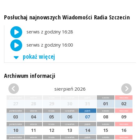
Posłuchaj najnowszych Wiadomości Radia Szczecin
serwis z godziny 16:28
serwis z godziny 16:00
pokaż więcej
Archiwum informacji
sierpień 2026
poniedziałek
wtorek
środa
czwartek
piątek
sobota
niedziela
27
28
29
30
31
01
02
poniedziałek
wtorek
środa
czwartek
piątek
sobota
niedziela
03
04
05
06
07
08
09
poniedziałek
wtorek
środa
czwartek
piątek
sobota
niedziela
10
11
12
13
14
15
16
poniedziałek
wtorek
środa
czwartek
piątek
sobota
niedziela