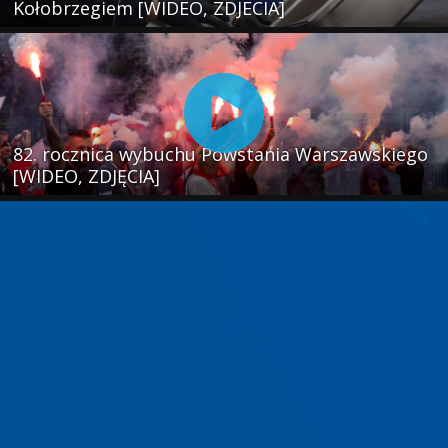
Kołobrzegiem [WIDEO, ZDJECIA]
82. rocznica wybuchu Powstania Warszawskiego
[WIDEO, ZDJĘCIA]