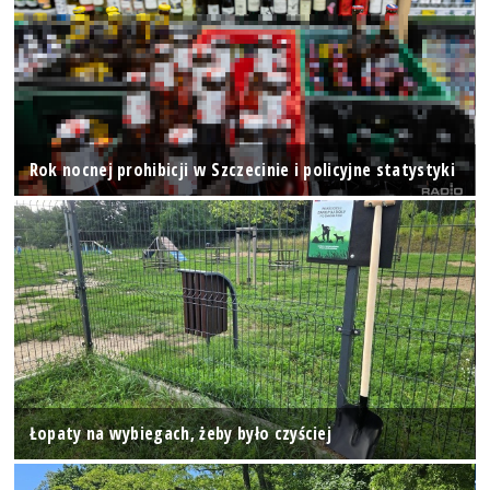
Rok nocnej prohibicji w Szczecinie i policyjne statystyki
Łopaty na wybiegach, żeby było czyściej