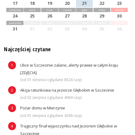
17
18
19
20
21
22
23
poniedziałek
wtorek
środa
czwartek
piątek
sobota
niedziela
24
25
26
27
28
29
30
poniedziałek
wtorek
środa
czwartek
piątek
sobota
niedziela
31
01
02
03
04
05
06
Najczęściej czytane
Ulice w Szczecinie zalane, alerty prawie w całym kraju
[ZDJĘCIA]
(od 01 sierpnia oglądane 8524 razy)
Akcja ratunkowa na jeziorze Głębokim w Szczecinie
(od 02 sierpnia oglądane 4964 razy)
Pożar domu w Mierzynie
(od 01 sierpnia oglądane 4266 razy)
Tragiczny finał wypoczynku nad Jeziorem Głębokie w
Szczecinie