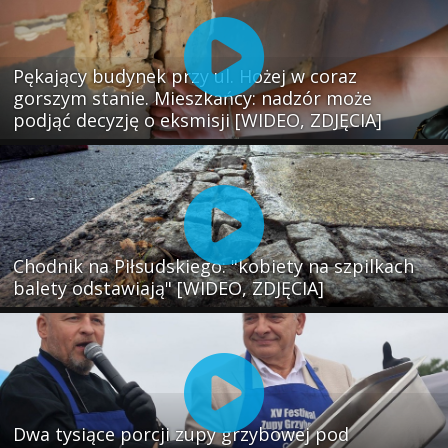
Pękający budynek przy ul. Hożej w coraz
gorszym stanie. Mieszkańcy: nadzór może
podjąć decyzję o eksmisji [WIDEO, ZDJĘCIA]
Chodnik na Piłsudskiego: "kobiety na szpilkach
balety odstawiają" [WIDEO, ZDJĘCIA]
Dwa tysiące porcji zupy grzybowej pod