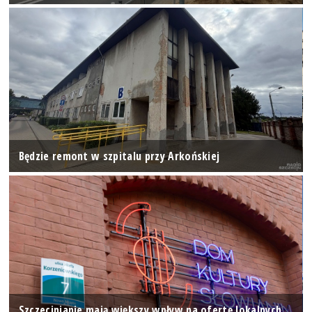
Będzie remont w szpitalu przy Arkońskiej
Szczecinianie mają większy wpływ na ofertę lokalnych