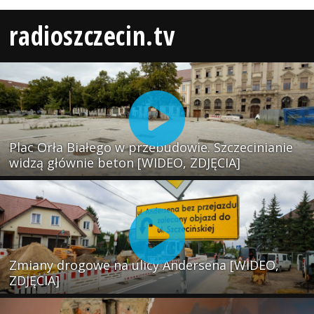
radioszczecin.tv
Plac Orła Białego w przebudowie. Szczecinianie
widzą głównie beton [WIDEO, ZDJĘCIA]
Zmiany drogowe na ulicy Andersena [WIDEO,
ZDJĘCIA]