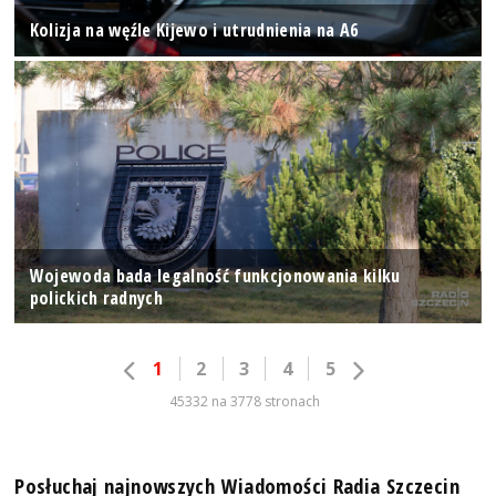
Kolizja na węźle Kijewo i utrudnienia na A6
Wojewoda bada legalność funkcjonowania kilku
polickich radnych
1
2
3
4
5
45332 na 3778 stronach
Posłuchaj najnowszych Wiadomości Radia Szczecin