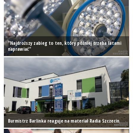
"Najdroższy zabieg to ten, który później trzeba latami
naprawiać"
Burmistrz Barlinka reaguje na materiał Radia Szczecin