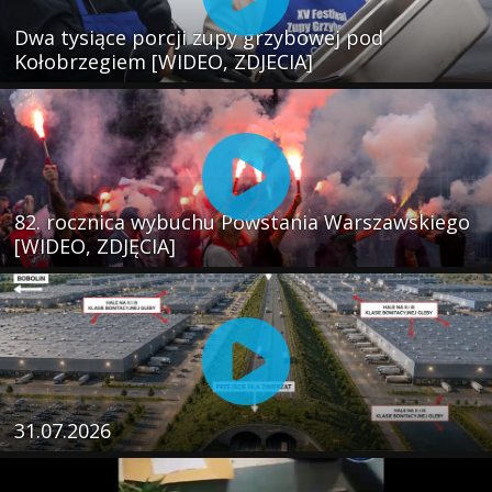
Dwa tysiące porcji zupy grzybowej pod
Kołobrzegiem [WIDEO, ZDJECIA]
82. rocznica wybuchu Powstania Warszawskiego
[WIDEO, ZDJĘCIA]
31.07.2026