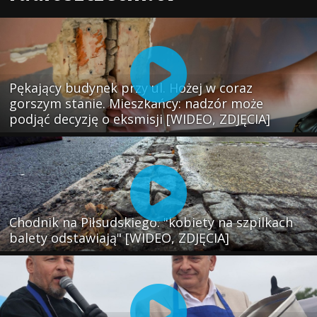
Pękający budynek przy ul. Hożej w coraz
gorszym stanie. Mieszkańcy: nadzór może
podjąć decyzję o eksmisji [WIDEO, ZDJĘCIA]
Chodnik na Piłsudskiego: "kobiety na szpilkach
balety odstawiają" [WIDEO, ZDJĘCIA]