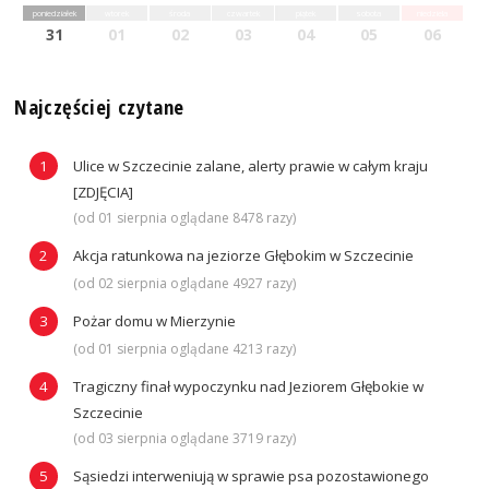
poniedziałek
wtorek
środa
czwartek
piątek
sobota
niedziela
31
01
02
03
04
05
06
Najczęściej czytane
Ulice w Szczecinie zalane, alerty prawie w całym kraju
[ZDJĘCIA]
(od 01 sierpnia oglądane 8478 razy)
Akcja ratunkowa na jeziorze Głębokim w Szczecinie
(od 02 sierpnia oglądane 4927 razy)
Pożar domu w Mierzynie
(od 01 sierpnia oglądane 4213 razy)
Tragiczny finał wypoczynku nad Jeziorem Głębokie w
Szczecinie
(od 03 sierpnia oglądane 3719 razy)
Sąsiedzi interweniują w sprawie psa pozostawionego