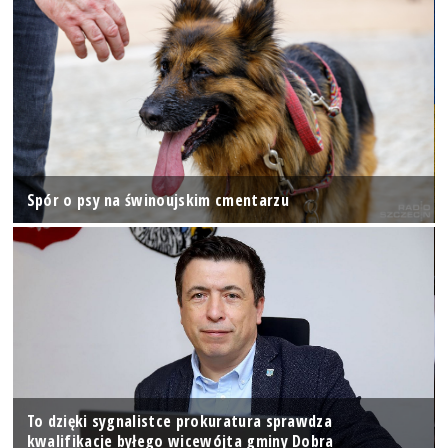
Spór o psy na świnoujskim cmentarzu
To dzięki sygnalistce prokuratura sprawdza
kwalifikacje byłego wicewójta gminy Dobra