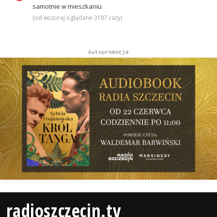
samotnie w mieszkaniu
(od wczoraj oglądane 3187 razy)
Autopromocja
radioszczecin.tv