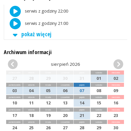
serwis z godziny 22:00
serwis z godziny 21:00
pokaż więcej
Archiwum informacji
sierpień 2026
poniedziałek
wtorek
środa
czwartek
piątek
sobota
niedziela
27
28
29
30
31
01
02
poniedziałek
wtorek
środa
czwartek
piątek
sobota
niedziela
03
04
05
06
07
08
09
poniedziałek
wtorek
środa
czwartek
piątek
sobota
niedziela
10
11
12
13
14
15
16
poniedziałek
wtorek
środa
czwartek
piątek
sobota
niedziela
17
18
19
20
21
22
23
poniedziałek
wtorek
środa
czwartek
piątek
sobota
niedziela
24
25
26
27
28
29
30