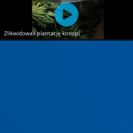
Zlikwidowali plantację konopi