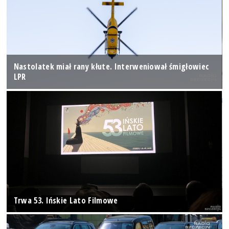
Nastolatek miał rany kłute. Interweniował śmigłowiec
LPR
Trwa 53. Ińskie Lato Filmowe