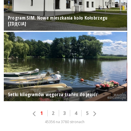
Program SIM. Nowe mieszkania koło Kołobrzegu
[ZDJĘCIA]
Setki kilogramów węgorza trafiło do jezior
1
2
3
4
5
45356 na 3780 stronach