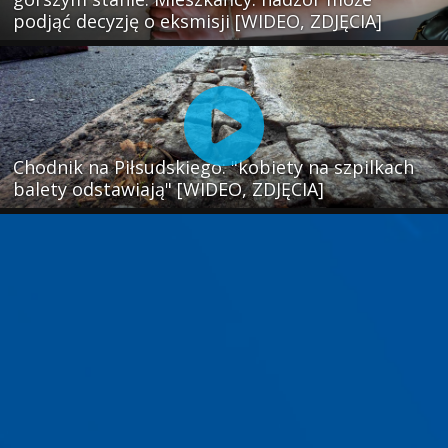
podjąć decyzję o eksmisji [WIDEO, ZDJĘCIA]
Chodnik na Piłsudskiego: "kobiety na szpilkach
balety odstawiają" [WIDEO, ZDJĘCIA]