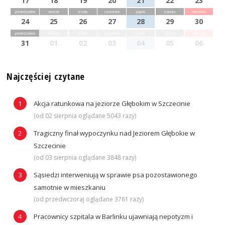
17
18
19
20
21
22
23
poniedziałek
wtorek
środa
czwartek
piątek
sobota
niedziela
24
25
26
27
28
29
30
poniedziałek
wtorek
środa
czwartek
piątek
sobota
niedziela
31
01
02
03
04
05
06
Najczęściej czytane
Akcja ratunkowa na jeziorze Głębokim w Szczecinie
(od 02 sierpnia oglądane 5043 razy)
Tragiczny finał wypoczynku nad Jeziorem Głębokie w
Szczecinie
(od 03 sierpnia oglądane 3848 razy)
Sąsiedzi interweniują w sprawie psa pozostawionego
samotnie w mieszkaniu
(od przedwczoraj oglądane 3761 razy)
Pracownicy szpitala w Barlinku ujawniają nepotyzm i