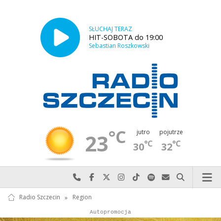
SŁUCHAJ TERAZ
HIT-SOBOTA do 19:00
Sebastian Roszkowski
°C
jutro
pojutrze
23
°C
°C
30
32
Najlepiej po prostu do nas zadzwoń
Odwiedź nas na Facebook-u
Odwiedź nas na X
Odwiedź nas na Instagram-ie
Odwiedź nas na TikTok-u
Szukaj nas na Spotify
Wyślij do nas w
Szukaj
Radio Szczecin
»
Region
Autopromocja
Reklama