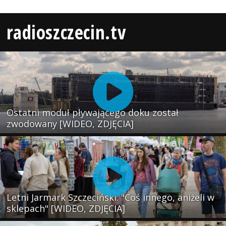
radioszczecin.tv
Ostatni moduł pływającego doku został
zwodowany [WIDEO, ZDJĘCIA]
Letni Jarmark Szczeciński. "Coś innego, aniżeli w
sklepach" [WIDEO, ZDJĘCIA]