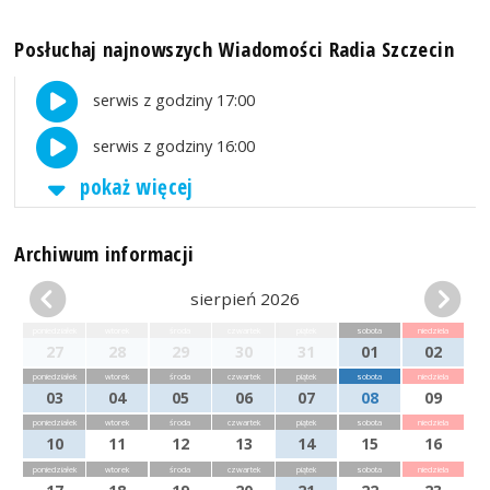
Posłuchaj najnowszych Wiadomości Radia Szczecin
serwis z godziny 17:00
serwis z godziny 16:00
pokaż więcej
Archiwum informacji
sierpień 2026
poniedziałek
wtorek
środa
czwartek
piątek
sobota
niedziela
27
28
29
30
31
01
02
poniedziałek
wtorek
środa
czwartek
piątek
sobota
niedziela
03
04
05
06
07
08
09
poniedziałek
wtorek
środa
czwartek
piątek
sobota
niedziela
10
11
12
13
14
15
16
poniedziałek
wtorek
środa
czwartek
piątek
sobota
niedziela