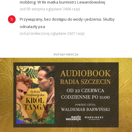
mobbing. W tle matka burmistrz Lewandowskiej
(od 05 sierpnia oglądane 3406 razy)
Przywiązany, bez dostępu do wody i jedzenia. Służby
odnalazły psa
(od przedwczoraj oglądane 2427 razy)
Autopromocja