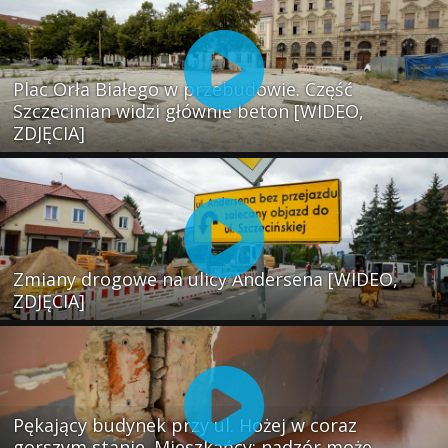
Plac Orła Białego w przebudowie. Część
Szczecinian widzi głównie beton [WIDEO,
ZDJĘCIA]
Zmiany drogowe na ulicy Andersena [WIDEO,
ZDJĘCIA]
Pękający budynek przy ul. Hożej w coraz
gorszym stanie. Mieszkańcy: nadzór może