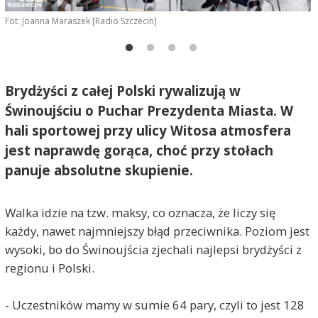
Fot. Joanna Maraszek [Radio Szczecin]
F
Brydżyści z całej Polski rywalizują w
Świnoujściu o Puchar Prezydenta Miasta. W
hali sportowej przy ulicy Witosa atmosfera
jest naprawdę gorąca, choć przy stołach
panuje absolutne skupienie.
Walka idzie na tzw. maksy, co oznacza, że liczy się
każdy, nawet najmniejszy błąd przeciwnika. Poziom jest
wysoki, bo do Świnoujścia zjechali najlepsi brydżyści z
regionu i Polski.
- Uczestników mamy w sumie 64 pary, czyli to jest 128