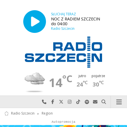
SŁUCHAJ TERAZ
NOC Z RADIEM SZCZECIN
do 04:00
Radio Szczecin
°C
jutro
pojutrze
14
°C
°C
24
30
Najlepiej po prostu do nas zadzwoń
Odwiedź nas na Facebook-u
Odwiedź nas na X
Odwiedź nas na Instagram-ie
Odwiedź nas na TikTok-u
Szukaj nas na Spotify
Wyślij do nas w
Szukaj
Radio Szczecin
»
Region
Autopromocja
Autopromocja
Reklama