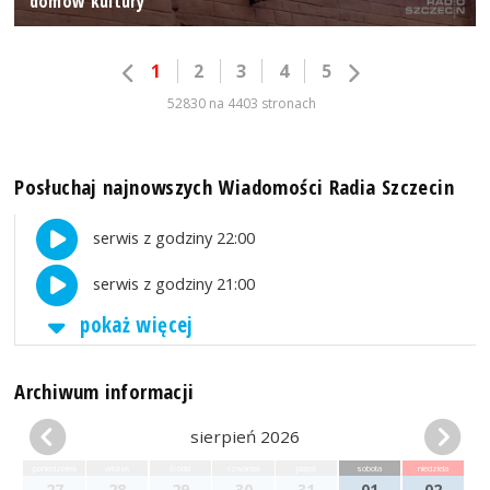
domów kultury
1
2
3
4
5
52830 na 4403 stronach
Posłuchaj najnowszych Wiadomości Radia Szczecin
serwis z godziny 22:00
serwis z godziny 21:00
pokaż więcej
Archiwum informacji
sierpień 2026
poniedziałek
wtorek
środa
czwartek
piątek
sobota
niedziela
27
28
29
30
31
01
02