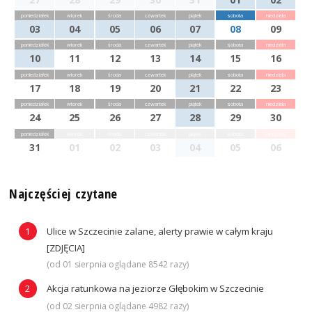
poniedziałek
wtorek
środa
czwartek
piątek
sobota
niedziela
03
04
05
06
07
08
09
poniedziałek
wtorek
środa
czwartek
piątek
sobota
niedziela
10
11
12
13
14
15
16
poniedziałek
wtorek
środa
czwartek
piątek
sobota
niedziela
17
18
19
20
21
22
23
poniedziałek
wtorek
środa
czwartek
piątek
sobota
niedziela
24
25
26
27
28
29
30
poniedziałek
wtorek
środa
czwartek
piątek
sobota
niedziela
31
01
02
03
04
05
06
Najczęściej czytane
Ulice w Szczecinie zalane, alerty prawie w całym kraju
[ZDJĘCIA]
(od 01 sierpnia oglądane 8542 razy)
Akcja ratunkowa na jeziorze Głębokim w Szczecinie
(od 02 sierpnia oglądane 4982 razy)