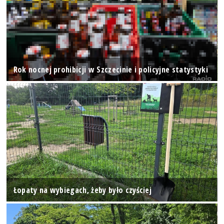
Rok nocnej prohibicji w Szczecinie i policyjne statystyki
Łopaty na wybiegach, żeby było czyściej