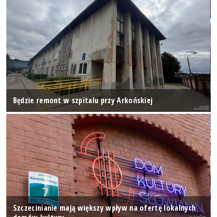
Będzie remont w szpitalu przy Arkońskiej
Szczecinianie mają większy wpływ na ofertę lokalnych