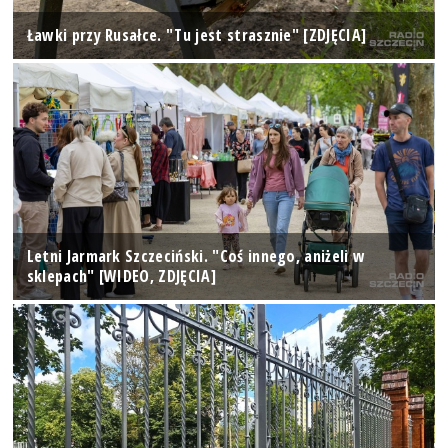
Ławki przy Rusałce. "Tu jest strasznie" [ZDJĘCIA]
Letni Jarmark Szczeciński. "Coś innego, aniżeli w
sklepach" [WIDEO, ZDJĘCIA]