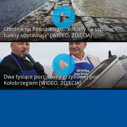
Chodnik na Piłsudskiego: "kobiety na szpilkach
balety odstawiają" [WIDEO, ZDJĘCIA]
Dwa tysiące porcji zupy grzybowej pod
Kołobrzegiem [WIDEO, ZDJECIA]