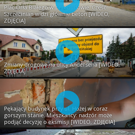
Plac Orła Białego w przebudowie. Część
Szczecinian widzi głównie beton [WIDEO,
ZDJĘCIA]
Zmiany drogowe na ulicy Andersena [WIDEO,
ZDJĘCIA]
Pękający budynek przy ul. Hożej w coraz
gorszym stanie. Mieszkańcy: nadzór może
podjąć decyzję o eksmisji [WIDEO, ZDJĘCIA]