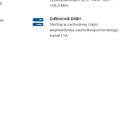
u.
106,3 MHz
Odbiornik DAB+
ski
Słuchaj w zachodniej części
województwa zachodniopomorskiego -
kanał 11A