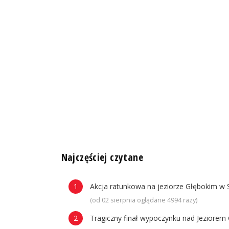
n
Najczęściej czytane
Akcja ratunkowa na jeziorze Głębokim w 
(od 02 sierpnia oglądane 4994 razy)
Tragiczny finał wypoczynku nad Jeziorem 