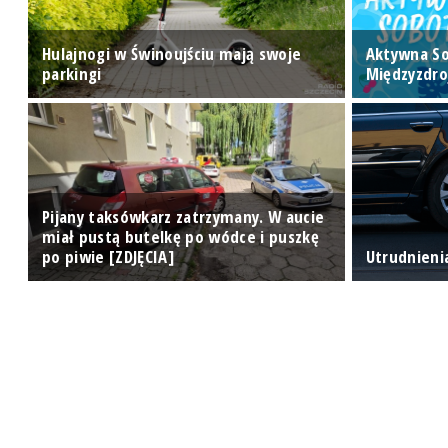
Hulajnogi w Świnoujściu mają swoje
Aktywna S
ej
parkingi
Międzyzdro
Pijany taksówkarz zatrzymany. W aucie
miał pustą butelkę po wódce i puszkę
po piwie [ZDJĘCIA]
Utrudnieni