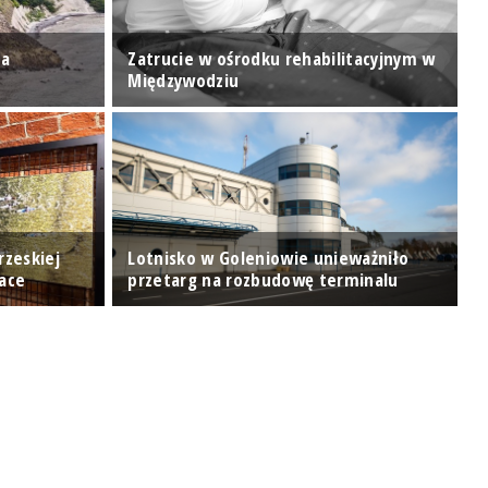
za
Zatrucie w ośrodku rehabilitacyjnym w
J
Międzywodziu
u
rzeskiej
Lotnisko w Goleniowie unieważniło
"
Race
przetarg na rozbudowę terminalu
k