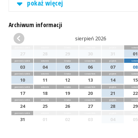
pokaż więcej
Archiwum informacji
sierpień 2026
poniedziałek
wtorek
środa
czwartek
piątek
sobot
27
28
29
30
31
01
poniedziałek
wtorek
środa
czwartek
piątek
sobot
03
04
05
06
07
08
poniedziałek
wtorek
środa
czwartek
piątek
sobot
10
11
12
13
14
15
poniedziałek
wtorek
środa
czwartek
piątek
sobot
17
18
19
20
21
22
poniedziałek
wtorek
środa
czwartek
piątek
sobot
24
25
26
27
28
29
poniedziałek
wtorek
środa
czwartek
piątek
sobot
31
01
02
03
04
05