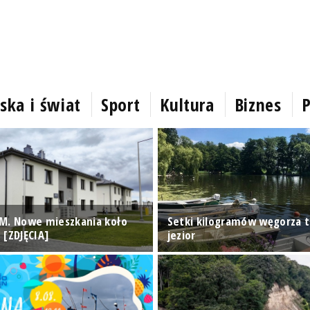
ska i świat
Sport
Kultura
Biznes
P
M. Nowe mieszkania koło
Setki kilogramów węgorza t
 [ZDJĘCIA]
jezior