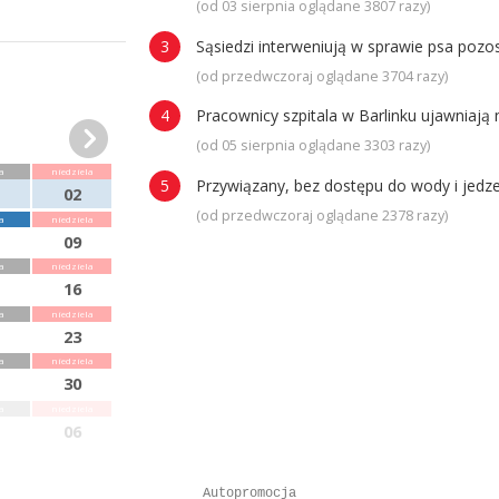
(od 03 sierpnia oglądane 3807 razy)
Sąsiedzi interweniują w sprawie psa poz
(od przedwczoraj oglądane 3704 razy)
Pracownicy szpitala w Barlinku ujawniaj
(od 05 sierpnia oglądane 3303 razy)
a
niedziela
Przywiązany, bez dostępu do wody i jedze
02
(od przedwczoraj oglądane 2378 razy)
a
niedziela
09
a
niedziela
16
a
niedziela
23
a
niedziela
30
a
niedziela
06
Autopromocja