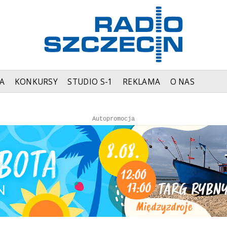
A
KONKURSY
STUDIO S-1
REKLAMA
O NAS
Autopromocja
Autopromocja
Reklama