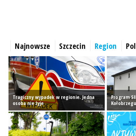
Najnowsze
Szczecin
Region
Pol
ry
Tragiczny wypadek w regionie. Jedna
Program SI
osoba nie żyje
Kołobrzegu