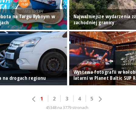
obota na Targu Rybnym w
Najważniejsze wydarzenia z
jach
zachodniej granicy
Wystawa fotografii w kołob
a na drogach regionu
latarni w Planet Baltic SUP 
1
2
3
4
5
45348 na 3779 stronach