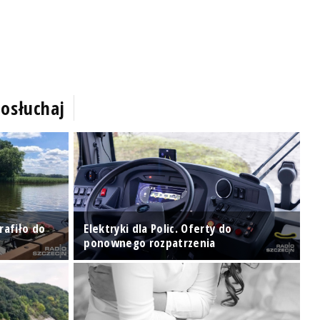
osłuchaj
rafiło do
Elektryki dla Polic. Oferty do
W
ponownego rozpatrzenia
z