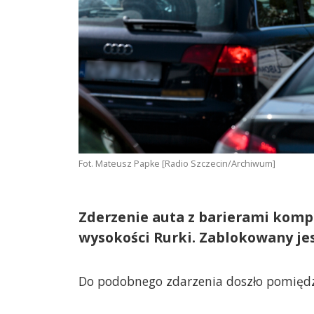
Fot. Mateusz Papke [Radio Szczecin/Archiwum]
Zderzenie auta z barierami kompli
wysokości Rurki. Zablokowany jes
Do podobnego zdarzenia doszło pomiędz