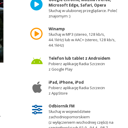
Microsoft Edge, Safari, Opera
Słuchaj w ulubionej przeglądarce. Poleć
znajomym :)
Winamp
Słuchaj w MP3 (stereo, 128 kb/s,
44.1kHz) lub w AAC+ (stereo, 128 kb/s,
44.1kHz)
Telefon lub tablet z Androidem
Pobierz aplikację Radia Szczecin
z Google Play
iPad, iPhone, iPod
Pobierz aplikację Radia Szczecin
z AppStore
Odbiornik FM
Słuchaj w województwie
.
zachodniopomorskiem
(z wyłączeniem wschodniej części) na
częstotliwościach 92,0 - 94,4 - 98,7 -