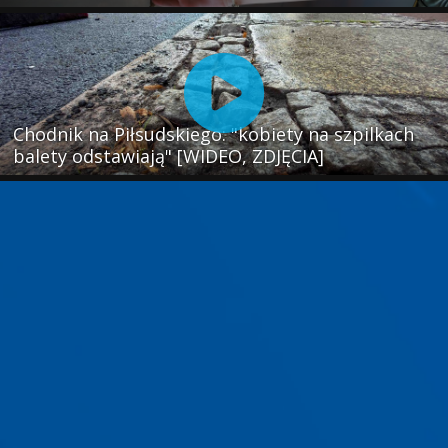
Chodnik na Piłsudskiego: "kobiety na szpilkach
balety odstawiają" [WIDEO, ZDJĘCIA]