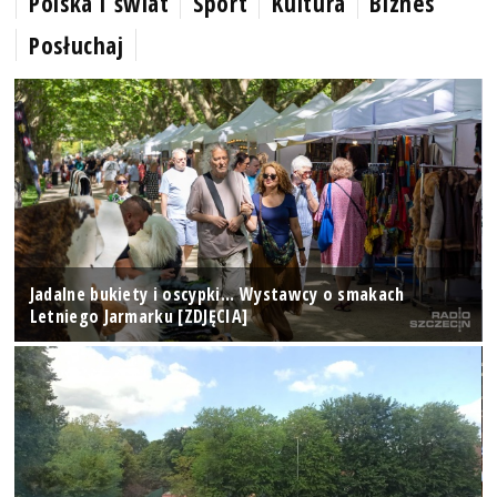
Polska i świat
Sport
Kultura
Biznes
Posłuchaj
Jadalne bukiety i oscypki... Wystawcy o smakach
Letniego Jarmarku [ZDJĘCIA]