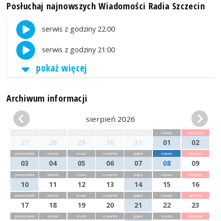
Posłuchaj najnowszych Wiadomości Radia Szczecin
serwis z godziny 22:00
serwis z godziny 21:00
pokaż więcej
Archiwum informacji
sierpień 2026
poniedziałek
wtorek
środa
czwartek
piątek
sobota
niedziela
27
28
29
30
31
01
02
poniedziałek
wtorek
środa
czwartek
piątek
sobota
niedziela
03
04
05
06
07
08
09
poniedziałek
wtorek
środa
czwartek
piątek
sobota
niedziela
10
11
12
13
14
15
16
poniedziałek
wtorek
środa
czwartek
piątek
sobota
niedziela
17
18
19
20
21
22
23
poniedziałek
wtorek
środa
czwartek
piątek
sobota
niedziela