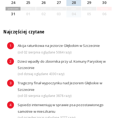
24
25
26
27
28
29
30
poniedziałek
wtorek
środa
czwartek
piątek
sobota
niedziela
31
01
02
03
04
05
06
Najczęściej czytane
Akcja ratunkowa na jeziorze Głębokim w Szczecinie
(od 02 sierpnia oglądane 5064 razy)
Dzieci wpadły do zbiornika przy ul. Komuny Paryskiej w
Szczecinie
(od dzisiaj oglądane 4330 razy)
Tragiczny finał wypoczynku nad Jeziorem Głębokie w
Szczecinie
(od 03 sierpnia oglądane 3878 razy)
Sąsiedzi interweniują w sprawie psa pozostawionego
samotnie w mieszkaniu
(od przedwczoraj oglądane 3777 razy)