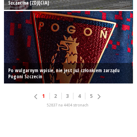
Szczecina [ZDJĘCIA]
Po wulgarnym wpisie, nie jest już członkiem zarządu
Pogoni Szczecin
1
2
3
4
5
52837 na 4404 stronach