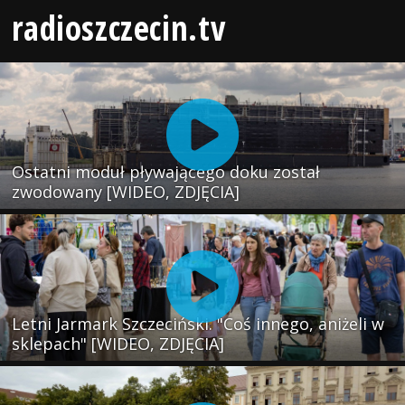
radioszczecin.tv
Ostatni moduł pływającego doku został
zwodowany [WIDEO, ZDJĘCIA]
Letni Jarmark Szczeciński. "Coś innego, aniżeli w
sklepach" [WIDEO, ZDJĘCIA]