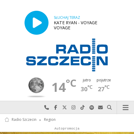
SŁUCHAJ TERAZ
KATE RYAN - VOYAGE
VOYAGE
°C
jutro
pojutrze
14
°C
°C
30
27
Najlepiej po prostu do nas zadzwoń
Odwiedź nas na Facebook-u
Odwiedź nas na X
Odwiedź nas na Instagram-ie
Odwiedź nas na TikTok-u
Szukaj nas na Spotify
Wyślij do nas w
Szukaj
Radio Szczecin
»
Region
Autopromocja
Reklama