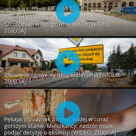
Plac Orła Białego w przebudowie. Część
Szczecinian widzi głównie beton [WIDEO,
ZDJĘCIA]
Zmiany drogowe na ulicy Andersena [WIDEO,
ZDJĘCIA]
Pękający budynek przy ul. Hożej w coraz
gorszym stanie. Mieszkańcy: nadzór może
podjąć decyzję o eksmisji [WIDEO, ZDJĘCIA]