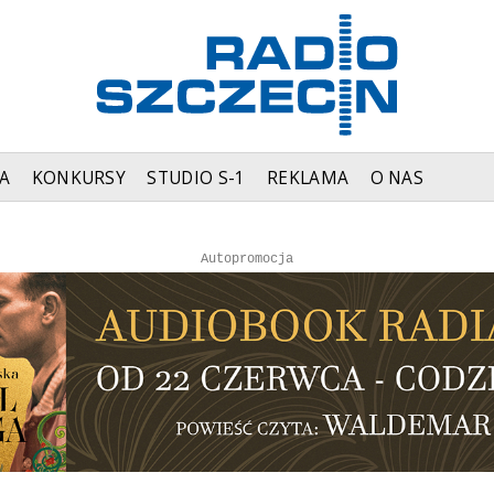
A
KONKURSY
STUDIO S-1
REKLAMA
O NAS
Autopromocja
Autopromocja