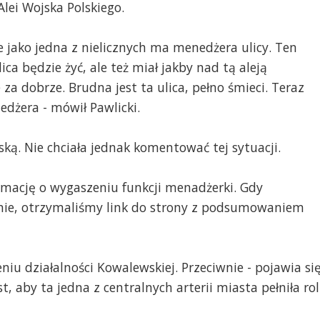
ei Wojska Polskiego.
że jako jedna z nielicznych ma menedżera ulicy. Ten
ca będzie żyć, ale też miał jakby nad tą aleją
a dobrze. Brudna jest ta ulica, pełno śmieci. Teraz
dżera - mówił Pawlicki.
ą. Nie chciała jednak komentować tej sytuacji.
rmację o wygaszeniu funkcji menadżerki. Gdy
łanie, otrzymaliśmy link do strony z podsumowaniem
u działalności Kowalewskiej. Przeciwnie - pojawia si
t, aby ta jedna z centralnych arterii miasta pełniła ro