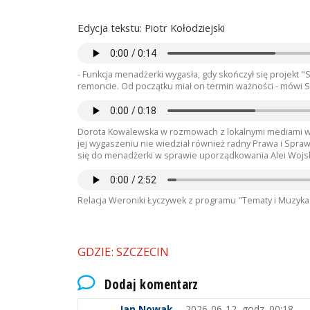
Edycja tekstu: Piotr Kołodziejski
- Funkcja menadżerki wygasła, gdy skończył się projekt "
remoncie. Od początku miał on termin ważności - mówi S
Dorota Kowalewska w rozmowach z lokalnymi mediami w 
jej wygaszeniu nie wiedział również radny Prawa i Sprawi
się do menadżerki w sprawie uporządkowania Alei Wojsk
Relacja Weroniki Łyczywek z programu "Tematy i Muzyka
GDZIE: SZCZECIN
Dodaj komentarz
Jan Nowak
2026-06-12, godz. 00:18