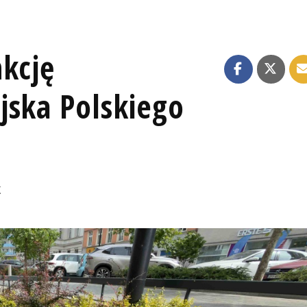
nkcję
jska Polskiego
K