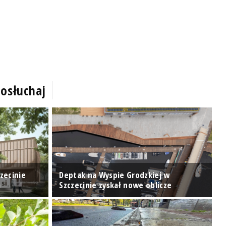
osłuchaj
N
zecinie
Deptak na Wyspie Grodzkiej w
p
a
Szczecinie zyskał nowe oblicze
O