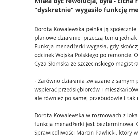
Miała być rewolucja, była - cicha 
“dyskretnie” wygasiło funkcję me
Dorota Kowalewska pełniła ją społecznie 
planowe działanie, przeczą temu jednak
Funkcja menadżerki wygasła, gdy skończył
odcinek Wojska Polskiego po remoncie. 
Cyza-Słomska ze szczecińskiego magistra
- Zarówno działania związane z samym p
wspierać przedsiębiorców i mieszkańcó
ale również po samej przebudowie i tak 
Dorota Kowalewska w rozmowach z lokal
funkcja menadżerki jest bezterminowa. O
Sprawiedliwości Marcin Pawlicki, który w