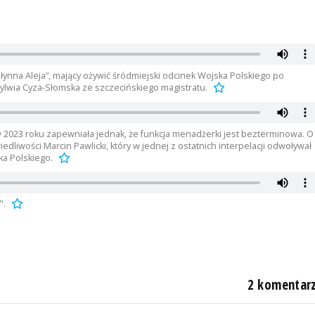
Słynna Aleja”, mający ożywić śródmiejski odcinek Wojska Polskiego po
ylwia Cyza-Słomska ze szczecińskiego magistratu.
2023 roku zapewniała jednak, że funkcja menadżerki jest bezterminowa. O
edliwości Marcin Pawlicki, który w jednej z ostatnich interpelacji odwoływał
a Polskiego.
".
2 komentar