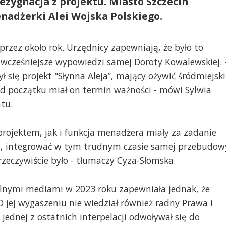
rezygnacja z projektu. Miasto Szczecin
nadżerki Alei Wojska Polskiego.
przez około rok. Urzędnicy zapewniają, że było to
 wcześniejsze wypowiedzi samej Doroty Kowalewskiej. 
 się projekt "Słynna Aleja”, mający ożywić śródmiejski
Od początku miał on termin ważności - mówi Sylwia
tu.
rojektem, jak i funkcja menadżera miały za zadanie
w, integrować w tym trudnym czasie samej przebudow
rzeczywiście było - tłumaczy Cyza-Słomska.
nymi mediami w 2023 roku zapewniała jednak, że
 jej wygaszeniu nie wiedział również radny Prawa i
 jednej z ostatnich interpelacji odwoływał się do