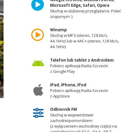
Microsoft Edge, Safari, Opera
Słuchaj w ulubionej przeglądarce. Poleć
znajomym :)
Winamp
Słuchaj w MP3 (stereo, 128 kb/s,
44.1kHz) lub w AAC+ (stereo, 128 kb/s,
44.1kHz)
Telefon lub tablet z Androidem
Pobierz aplikację Radia Szczecin
z Google Play
iPad, iPhone, iPod
Pobierz aplikację Radia Szczecin
z AppStore
Fot. Robert Stachnik [Radio Szczecin]
Odbiornik FM
Słuchaj w województwie
zachodniopomorskiem
(z wyłączeniem wschodniej części) na
częstotliwościach 92,0 - 94,4 - 98,7 -