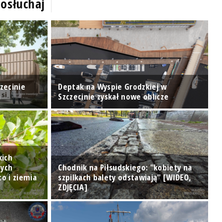
osłuchaj
N
zecinie
Deptak na Wyspie Grodzkiej w
p
a
Szczecinie zyskał nowe oblicze
O
kich
nych
Chodnik na Piłsudskiego: "kobiety na
to i ziemia
szpilkach balety odstawiają" [WIDEO,
N
ZDJĘCIA]
K