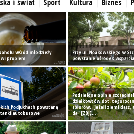
ska i świat
Sport
Kultura
Biznes
P
lkoholu wśród młodzieży
Przy ul. Noakowskiego w Szc
owi problem
powstanie ośrodek wsparci
Podzielone opinie szczecińs
działkowców dot. tegorocz
skich Podjuchach powstaną
zbiorów. "Jeżeli ziemi dasz, 
stanki autobusowe
da" [ZDJĘ…