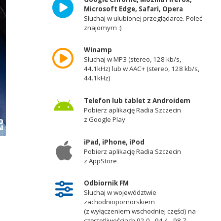
Microsoft Edge, Safari, Opera
Słuchaj w ulubionej przeglądarce. Poleć
znajomym :)
Winamp
Słuchaj w MP3 (stereo, 128 kb/s,
44.1kHz) lub w AAC+ (stereo, 128 kb/s,
44.1kHz)
Telefon lub tablet z Androidem
Pobierz aplikację Radia Szczecin
z Google Play
iPad, iPhone, iPod
Pobierz aplikację Radia Szczecin
z AppStore
Odbiornik FM
Słuchaj w województwie
zachodniopomorskiem
(z wyłączeniem wschodniej części) na
częstotliwościach 92,0 - 94,4 - 98,7 -