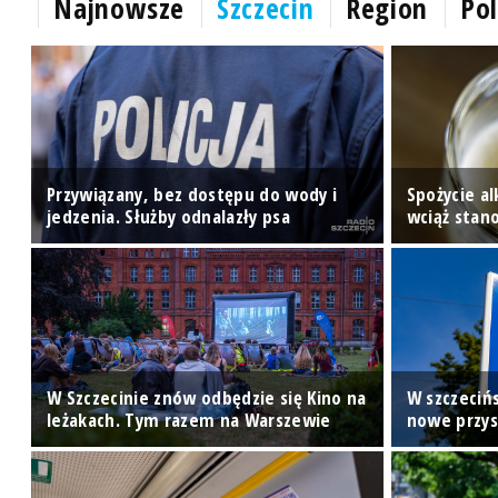
Najnowsze
Szczecin
Region
Pol
Przywiązany, bez dostępu do wody i
Spożycie a
jedzenia. Służby odnalazły psa
wciąż stan
w
W Szczecinie znów odbędzie się Kino na
W szczeciń
leżakach. Tym razem na Warszewie
nowe przy