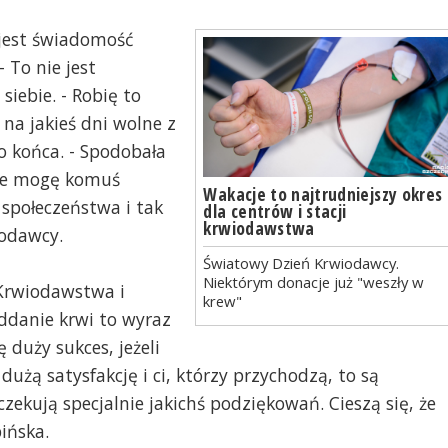
 jest świadomość
 To nie jest
siebie. - Robię to
 na jakieś dni wolne z
o końca. - Spodobała
, że mogę komuś
Wakacje to najtrudniejszy okres
 społeczeństwa i tak
dla centrów i stacji
krwiodawstwa
iodawcy.
Światowy Dzień Krwiodawcy.
Niektórym donacje już "weszły w
Krwiodawstwa i
krew"
ddanie krwi to wyraz
 duży sukces, jeżeli
dużą satysfakcję i ci, którzy przychodzą, to są
czekują specjalnie jakichś podziękowań. Cieszą się, że
ińska.