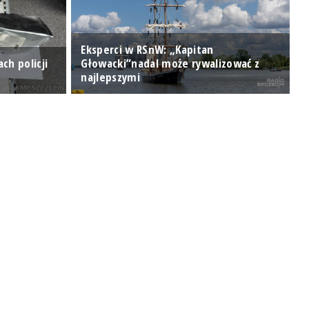
Eksperci w RSnW: „Kapitan
ch policji
Głowacki”nadal może rywalizować z
najlepszymi
U