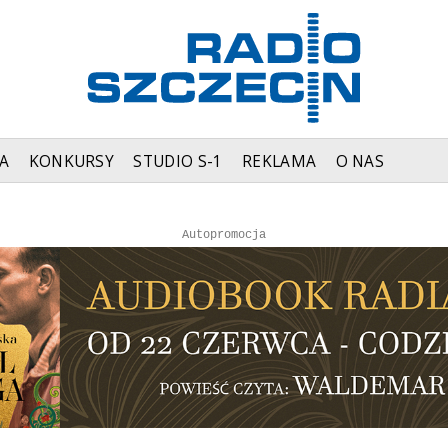
A
KONKURSY
STUDIO S-1
REKLAMA
O NAS
Autopromocja
Autopromocja