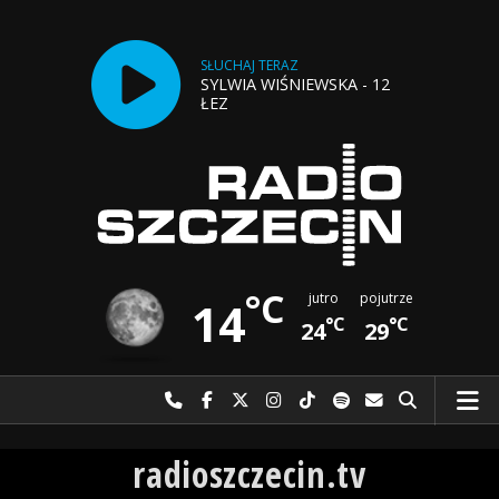
SŁUCHAJ TERAZ
SYLWIA WIŚNIEWSKA - 12
ŁEZ
°C
jutro
pojutrze
14
°C
°C
24
29
Najlepiej po prostu do nas zadzwoń
Odwiedź nas na Facebook-u
Odwiedź nas na X
Odwiedź nas na Instagram-ie
Odwiedź nas na TikTok-u
Szukaj nas na Spotify
Wyślij do nas w
Szukaj
Radio Szczecin
radioszczecin.tv