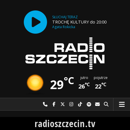
SŁUCHAJ TERAZ
TROCHĘ KULTURY do 20:00
Agata Rokicka
°C
jutro
pojutrze
29
°C
°C
26
22
Najlepiej po prostu do nas zadzwoń
Odwiedź nas na Facebook-u
Odwiedź nas na X
Odwiedź nas na Instagram-ie
Odwiedź nas na TikTok-u
Szukaj nas na Spotify
Wyślij do nas w
Szukaj
Radio Szczecin
radioszczecin.tv