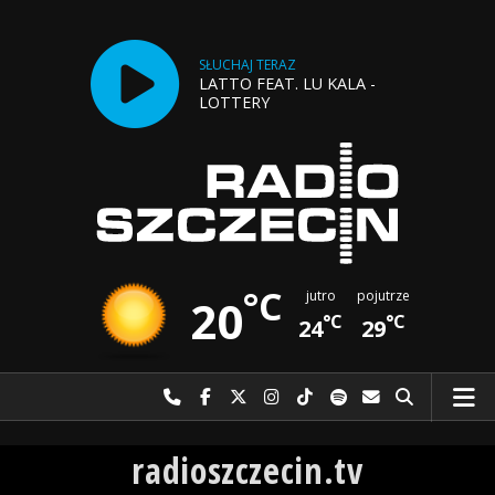
SŁUCHAJ TERAZ
LATTO FEAT. LU KALA -
LOTTERY
°C
jutro
pojutrze
20
°C
°C
24
29
Najlepiej po prostu do nas zadzwoń
Odwiedź nas na Facebook-u
Odwiedź nas na X
Odwiedź nas na Instagram-ie
Odwiedź nas na TikTok-u
Szukaj nas na Spotify
Wyślij do nas w
Szukaj
Radio Szczecin
radioszczecin.tv