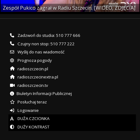
Zespół Pukico zagrał w Radiu Szczecin. [WIDEO, ZDJĘCIA]
Zadzwoń do studia: 510 777 666
Czujny non stop: 510 777 222
Wyślij do nas wiadomość
Prognoza pogody
radioszczecin.pl
radioszczecinextra.pl
radioszczecin.tv
Biuletyn Informacji Publicznej
Posłuchaj teraz
Logowanie
DUŻA CZCIONKA
DUŻY KONTRAST