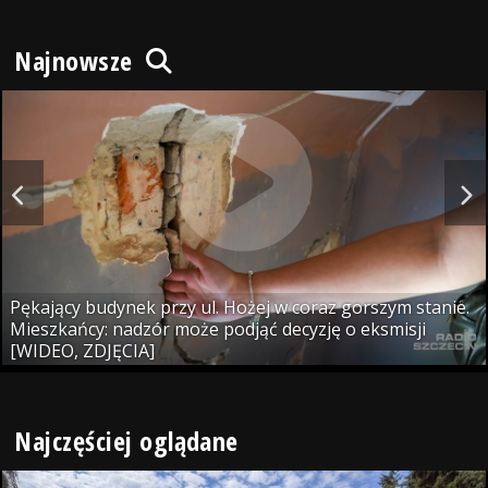
Najnowsze
Pękający budynek przy ul. Hożej w coraz gorszym stanie.
Mieszkańcy: nadzór może podjąć decyzję o eksmisji
[WIDEO, ZDJĘCIA]
Najczęściej oglądane