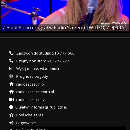
Zespół Pukico zagrał w Radiu Szczecin. [WIDEO, ZDJĘCIA]
Zadzwoń do studia: 510 777 666
Czujny non stop: 510 777 222
Wyślij do nas wiadomość
Prognoza pogody
radioszczecin.pl
radioszczecinextra.pl
radioszczecin.tv
Biuletyn Informacji Publicznej
Posłuchaj teraz
Logowanie