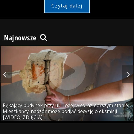
Czytaj dalej
Najnowsze
Pękający budynek przy ul. Hożej w coraz gorszym stanie.
Mieszkańcy: nadzór może podjąć decyzję o eksmisji
[WIDEO, ZDJĘCIA]