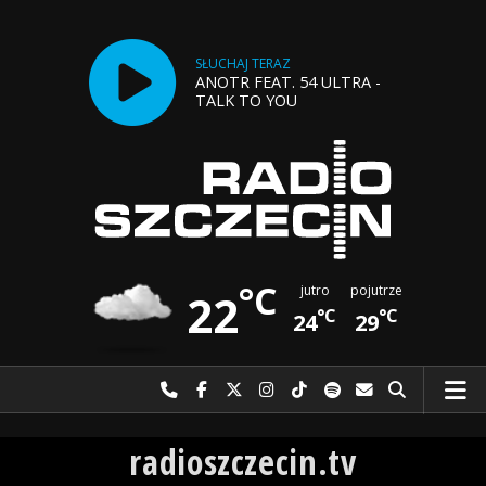
SŁUCHAJ TERAZ
ANOTR FEAT. 54 ULTRA -
TALK TO YOU
°C
jutro
pojutrze
22
°C
°C
24
29
Najlepiej po prostu do nas zadzwoń
Odwiedź nas na Facebook-u
Odwiedź nas na X
Odwiedź nas na Instagram-ie
Odwiedź nas na TikTok-u
Szukaj nas na Spotify
Wyślij do nas w
Szukaj
Radio Szczecin
radioszczecin.tv