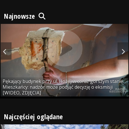
Najnowsze
Pękający budynek przy ul. Hożej w coraz gorszym stanie.
Mieszkańcy: nadzór może podjąć decyzję o eksmisji
[WIDEO, ZDJĘCIA]
Najczęściej oglądane