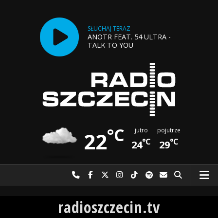
SŁUCHAJ TERAZ
ANOTR FEAT. 54 ULTRA -
TALK TO YOU
°C
jutro
pojutrze
22
°C
°C
24
29
Najlepiej po prostu do nas zadzwoń
Odwiedź nas na Facebook-u
Odwiedź nas na X
Odwiedź nas na Instagram-ie
Odwiedź nas na TikTok-u
Szukaj nas na Spotify
Wyślij do nas w
Szukaj
Radio Szczecin
radioszczecin.tv