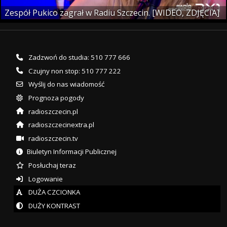
Zespół Pukico zagrał w Radiu Szczecin. [WIDEO, ZDJĘCIA]
Zadzwoń do studia: 510 777 666
Czujny non stop: 510 777 222
Wyślij do nas wiadomość
Prognoza pogody
radioszczecin.pl
radioszczecinextra.pl
radioszczecin.tv
Biuletyn Informacji Publicznej
Posłuchaj teraz
Logowanie
DUŻA CZCIONKA
DUŻY KONTRAST