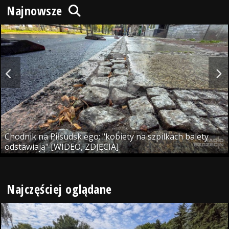
Najnowsze
Chodnik na Piłsudskiego: "kobiety na szpilkach balety
odstawiają" [WIDEO, ZDJĘCIA]
Najczęściej oglądane