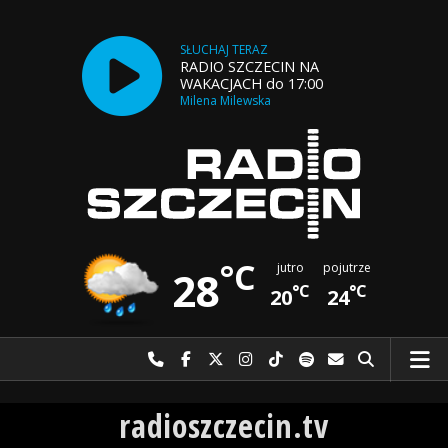
SŁUCHAJ TERAZ
RADIO SZCZECIN NA
WAKACJACH do 17:00
Milena Milewska
°C
jutro
pojutrze
28
°C
°C
20
24
Najlepiej po prostu do nas zadzwoń
Odwiedź nas na Facebook-u
Odwiedź nas na X
Odwiedź nas na Instagram-ie
Odwiedź nas na TikTok-u
Szukaj nas na Spotify
Wyślij do nas w
Szukaj
Radio Szczecin
radioszczecin.tv