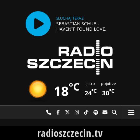
SŁUCHAJ TERAZ
SEBASTIAN SCHUB -
HAVEN'T FOUND LOVE.
°C
jutro
pojutrze
18
°C
°C
24
30
Najlepiej po prostu do nas zadzwoń
Odwiedź nas na Facebook-u
Odwiedź nas na X
Odwiedź nas na Instagram-ie
Odwiedź nas na TikTok-u
Szukaj nas na Spotify
Wyślij do nas w
Szukaj
Radio Szczecin
radioszczecin.tv