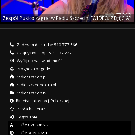
Zespół Pukico zagrał w Radiu Szczecin. [WIDEO, ZDJĘCIA]
Zadzwoń do studia: 510 777 666
Czujny non stop: 510 777 222
Wyślij do nas wiadomość
Prognoza pogody
radioszczecin.pl
radioszczecinextra.pl
radioszczecin.tv
Biuletyn Informacji Publicznej
Posłuchaj teraz
Logowanie
DUŻA CZCIONKA
DUŻY KONTRAST