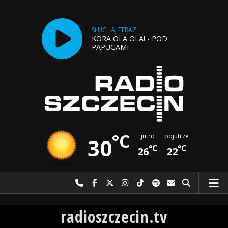
SŁUCHAJ TERAZ
KORA OLA OLA! - POD
PAPUGAMI
°C
jutro
pojutrze
30
°C
°C
26
22
Najlepiej po prostu do nas zadzwoń
Odwiedź nas na Facebook-u
Odwiedź nas na X
Odwiedź nas na Instagram-ie
Odwiedź nas na TikTok-u
Szukaj nas na Spotify
Wyślij do nas w
Szukaj
Radio Szczecin
radioszczecin.tv