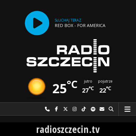
SŁUCHAJ TERAZ
RED BOX - FOR AMERICA
°C
jutro
pojutrze
25
°C
°C
27
22
Najlepiej po prostu do nas zadzwoń
Odwiedź nas na Facebook-u
Odwiedź nas na X
Odwiedź nas na Instagram-ie
Odwiedź nas na TikTok-u
Szukaj nas na Spotify
Wyślij do nas w
Szukaj
Radio Szczecin
radioszczecin.tv