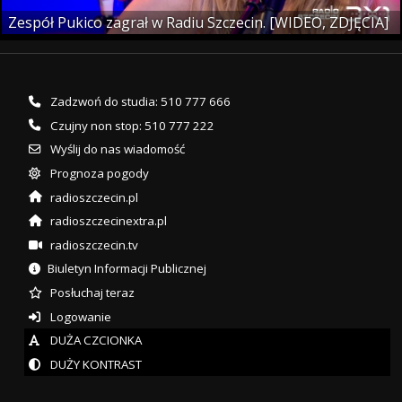
Zespół Pukico zagrał w Radiu Szczecin. [WIDEO, ZDJĘCIA]
Zadzwoń do studia: 510 777 666
Czujny non stop: 510 777 222
Wyślij do nas wiadomość
Prognoza pogody
radioszczecin.pl
radioszczecinextra.pl
radioszczecin.tv
Biuletyn Informacji Publicznej
Posłuchaj teraz
Logowanie
DUŻA CZCIONKA
DUŻY KONTRAST