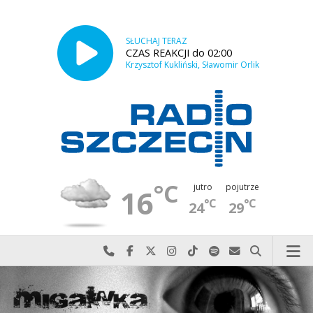
SŁUCHAJ TERAZ
CZAS REAKCJI do 02:00
Krzysztof Kukliński, Sławomir Orlik
°C
jutro
pojutrze
16
°C
°C
24
29
Najlepiej po prostu do nas zadzwoń
Odwiedź nas na Facebook-u
Odwiedź nas na X
Odwiedź nas na Instagram-ie
Odwiedź nas na TikTok-u
Szukaj nas na Spotify
Wyślij do nas w
Szukaj