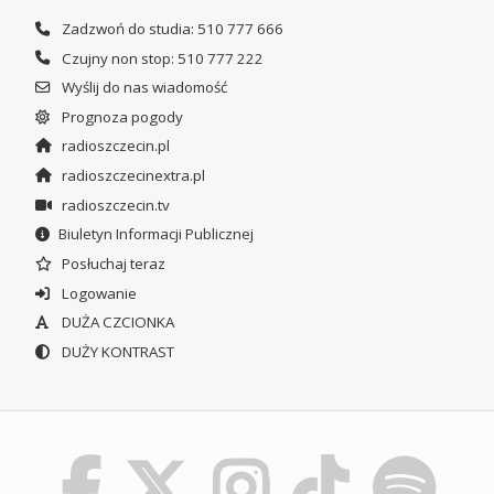
Zadzwoń do studia: 510 777 666
Czujny non stop: 510 777 222
Wyślij do nas wiadomość
Prognoza pogody
radioszczecin.pl
radioszczecinextra.pl
radioszczecin.tv
Biuletyn Informacji Publicznej
Posłuchaj teraz
Logowanie
DUŻA CZCIONKA
DUŻY KONTRAST