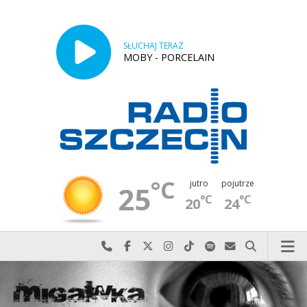
SŁUCHAJ TERAZ
MOBY - PORCELAIN
°C
jutro
pojutrze
25
°C
°C
20
24
Najlepiej po prostu do nas zadzwoń
Odwiedź nas na Facebook-u
Odwiedź nas na X
Odwiedź nas na Instagram-ie
Odwiedź nas na TikTok-u
Szukaj nas na Spotify
Wyślij do nas w
Szukaj