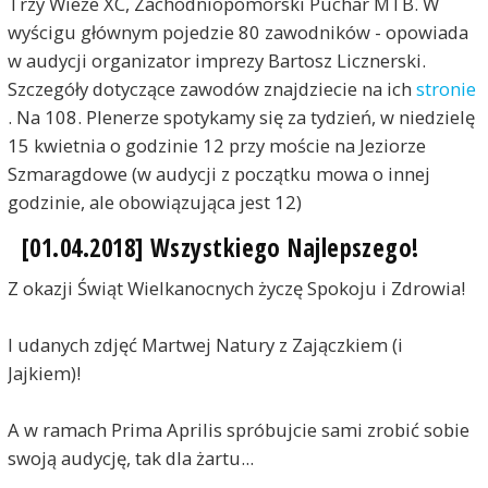
Trzy Wieże XC, Zachodniopomorski Puchar MTB. W
wyścigu głównym pojedzie 80 zawodników - opowiada
w audycji organizator imprezy Bartosz Licznerski.
Szczegóły dotyczące zawodów znajdziecie na ich
stronie
. Na 108. Plenerze spotykamy się za tydzień, w niedzielę
15 kwietnia o godzinie 12 przy moście na Jeziorze
Szmaragdowe (w audycji z początku mowa o innej
godzinie, ale obowiązująca jest 12)
[01.04.2018] Wszystkiego Najlepszego!
Z okazji Świąt Wielkanocnych życzę Spokoju i Zdrowia!
I udanych zdjęć Martwej Natury z Zajączkiem (i
Jajkiem)!
A w ramach Prima Aprilis spróbujcie sami zrobić sobie
swoją audycję, tak dla żartu...