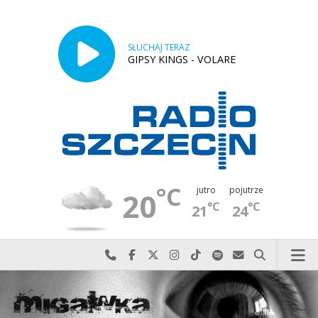
SŁUCHAJ TERAZ
GIPSY KINGS - VOLARE
°C
jutro
pojutrze
20
°C
°C
21
24
Najlepiej po prostu do nas zadzwoń
Odwiedź nas na Facebook-u
Odwiedź nas na X
Odwiedź nas na Instagram-ie
Odwiedź nas na TikTok-u
Szukaj nas na Spotify
Wyślij do nas w
Szukaj