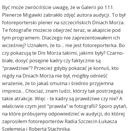
Być może zwróciliście uwagę, że w Galerii po 111.
Plenerze Migawki zabrakło zdjęć autora audycji. To był
fotoreporterski plener na szczecińskich Dniach Morza.
Te fotografie możecie obejrzeć teraz, w akapicie pod
tym programem. Dlaczego nie zaprezentowałem ich
wcześniej? Uznałem, że to... nie jest fotoreporterka. Bo
czy pokazują te Dni Morza takimi, jakimi były? Czarno-
białe, dosyć posępne kadry czy faktycznie są
"prawdziwe"? Przecież gdyby pokazać je komuś, kto
nigdy na Dniach Morza nie był, mógłby odnieść
wrażenie, że to jakaś smutna i średnio przyjemna
impreza... Chociaż, znam ludzi, którzy tak postrzegają
takie atrakcje. Więc - te kadry są prawdziwe czy nie? A
właściwie czym jest "prawda" w fotografii? Sporo pytań,
na które próbujemy odpowiedzieć w audycji, do której
zaprosiłem fotoreporterów Radia Szczecin Łukasza
Szełemeja i Roberta Stachnika.