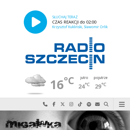
SŁUCHAJ TERAZ
CZAS REAKCJI do 02:00
Krzysztof Kukliński, Sławomir Orlik
°C
jutro
pojutrze
16
°C
°C
24
29
Najlepiej po prostu do nas zadzwoń
Odwiedź nas na Facebook-u
Odwiedź nas na X
Odwiedź nas na Instagram-ie
Odwiedź nas na TikTok-u
Szukaj nas na Spotify
Wyślij do nas w
Szukaj