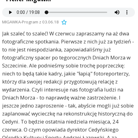
MIGAWKA-Program z 03.06.18
Jak szaleć to szaleć! W czerwcu zapraszamy na aż dwa
fotograficzne spotkania. Pierwsze z nich już za tydzień -
to nie jest niespodzianka, zapowiadaliśmy już
fotograficzny spacer po tegorocznych Dniach Morza w
Szczecinie. Ale podnieśmy sobie trochę poprzeczkę:
niech to będą takie kadry, jakie "łapią" fotoreporterzy,
którzy dla swojej redakcji przygotowują relację z
wydarzenia. Czyli interesuje nas fotografia ludzi na
Dniach Morza - to naprawdę ważne zastrzeżenie. I
jeszcze jedno zaproszenie - tak, abyście mogli już sobie
zaplanować wycieczkę na rekonstrukcję historyczną do
Cedyni. To będzie ostatnia niedziela miesiąca, 24
czerwca. O czym opowiada dyrektor Cedyńskiego
Ośrodka Kultury i Sportu Andrzej Łazowski. A za