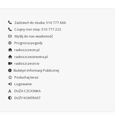
Zadzwoń do studia: 510 777 666
Czujny non stop: 510 777 222
Wyślij do nas wiadomość
Prognoza pogody
radioszczecin.pl
radioszczecinextra.pl
radioszczecin.tv
Biuletyn Informacji Publicznej
Posłuchaj teraz
Logowanie
DUŻA CZCIONKA
DUŻY KONTRAST