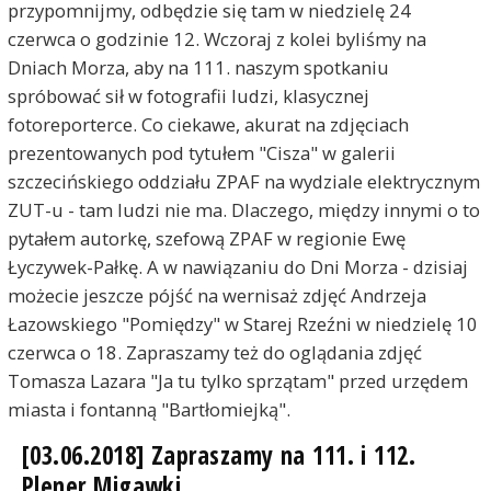
przypomnijmy, odbędzie się tam w niedzielę 24
czerwca o godzinie 12. Wczoraj z kolei byliśmy na
Dniach Morza, aby na 111. naszym spotkaniu
spróbować sił w fotografii ludzi, klasycznej
fotoreporterce. Co ciekawe, akurat na zdjęciach
prezentowanych pod tytułem "Cisza" w galerii
szczecińskiego oddziału ZPAF na wydziale elektrycznym
ZUT-u - tam ludzi nie ma. Dlaczego, między innymi o to
pytałem autorkę, szefową ZPAF w regionie Ewę
Łyczywek-Pałkę. A w nawiązaniu do Dni Morza - dzisiaj
możecie jeszcze pójść na wernisaż zdjęć Andrzeja
Łazowskiego "Pomiędzy" w Starej Rzeźni w niedzielę 10
czerwca o 18. Zapraszamy też do oglądania zdjęć
Tomasza Lazara "Ja tu tylko sprzątam" przed urzędem
miasta i fontanną "Bartłomiejką".
[03.06.2018] Zapraszamy na 111. i 112.
Plener Migawki