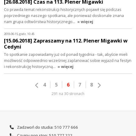
[26.08.2018] Czas na 113. Plener Migawki
Co prawda temat rekonstrukcji historycznych pojawił się podczas
poprzedniego naszego spotkania, ale ponieważ doskonale znana
nam grupa odtwórstwa historycznego…
» więcej
2018-06-15, godz. 10:45
[15.06.2018] Zapraszamy na 112. Plener Migawki w
Cedyni
To spotkanie zapowiadamy już od ponad tygodnia - tak, abyście mieli
możliwość odpowiednio wcześniej zaplanować sobie wyjazd na festyn
i rekonstrukcję historyczną…
» więcej
4
5
6
7
8
291 na 30 stronach
Zadzwoń do studia: 510 777 666
Czujny non stop: 510 777 222