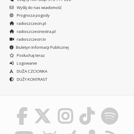
Wyślij do nas wiadomość
Prognoza pogody
radioszczecin.pl
radioszczecinextra.pl
radioszczecin.tv
Biuletyn Informacji Publicznej
Posłuchaj teraz
Logowanie
DUŻA CZCIONKA
DUŻY KONTRAST