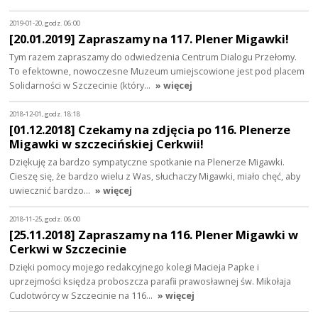
2019-01-20, godz. 06:00
[20.01.2019] Zapraszamy na 117. Plener Migawki!
Tym razem zapraszamy do odwiedzenia Centrum Dialogu Przełomy.
To efektowne, nowoczesne Muzeum umiejscowione jest pod placem
Solidarności w Szczecinie (który…
» więcej
2018-12-01, godz. 18:18
[01.12.2018] Czekamy na zdjęcia po 116. Plenerze
Migawki w szczecińskiej Cerkwii!
Dziękuję za bardzo sympatyczne spotkanie na Plenerze Migawki.
Cieszę się, że bardzo wielu z Was, słuchaczy Migawki, miało chęć, aby
uwiecznić bardzo…
» więcej
2018-11-25, godz. 06:00
[25.11.2018] Zapraszamy na 116. Plener Migawki w
Cerkwi w Szczecinie
Dzięki pomocy mojego redakcyjnego kolegi Macieja Papke i
uprzejmości księdza proboszcza parafii prawosławnej św. Mikołaja
Cudotwórcy w Szczecinie na 116…
» więcej