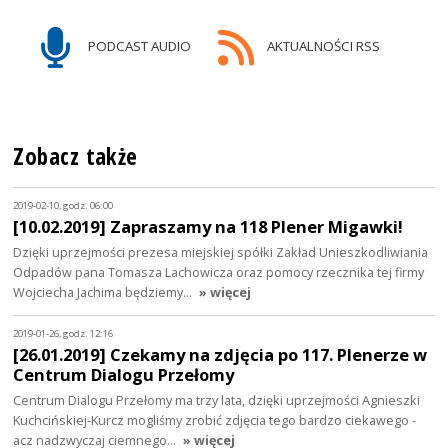
PODCAST AUDIO
AKTUALNOŚCI RSS
Zobacz także
2019-02-10, godz. 06:00
[10.02.2019] Zapraszamy na 118 Plener Migawki!
Dzięki uprzejmości prezesa miejskiej spółki Zakład Unieszkodliwiania
Odpadów pana Tomasza Lachowicza oraz pomocy rzecznika tej firmy
Wojciecha Jachima będziemy…
» więcej
2019-01-26, godz. 12:16
[26.01.2019] Czekamy na zdjęcia po 117. Plenerze w
Centrum Dialogu Przełomy
Centrum Dialogu Przełomy ma trzy lata, dzięki uprzejmości Agnieszki
Kuchcińskiej-Kurcz mogliśmy zrobić zdjęcia tego bardzo ciekawego -
acz nadzwyczaj ciemnego…
» więcej