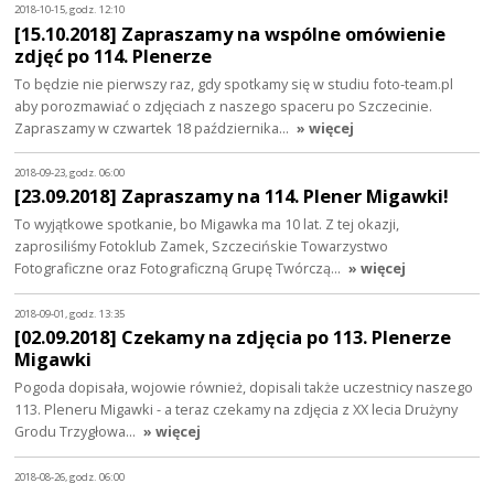
2018-10-15, godz. 12:10
[15.10.2018] Zapraszamy na wspólne omówienie
zdjęć po 114. Plenerze
To będzie nie pierwszy raz, gdy spotkamy się w studiu foto-team.pl
aby porozmawiać o zdjęciach z naszego spaceru po Szczecinie.
Zapraszamy w czwartek 18 października…
» więcej
2018-09-23, godz. 06:00
[23.09.2018] Zapraszamy na 114. Plener Migawki!
To wyjątkowe spotkanie, bo Migawka ma 10 lat. Z tej okazji,
zaprosiliśmy Fotoklub Zamek, Szczecińskie Towarzystwo
Fotograficzne oraz Fotograficzną Grupę Twórczą…
» więcej
2018-09-01, godz. 13:35
[02.09.2018] Czekamy na zdjęcia po 113. Plenerze
Migawki
Pogoda dopisała, wojowie również, dopisali także uczestnicy naszego
113. Pleneru Migawki - a teraz czekamy na zdjęcia z XX lecia Drużyny
Grodu Trzygłowa…
» więcej
2018-08-26, godz. 06:00