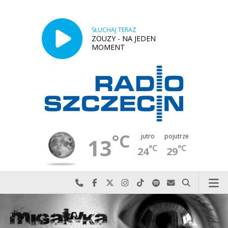
SŁUCHAJ TERAZ
ZOUZY - NA JEDEN
MOMENT
°C
jutro
pojutrze
13
°C
°C
24
29
Najlepiej po prostu do nas zadzwoń
Odwiedź nas na Facebook-u
Odwiedź nas na X
Odwiedź nas na Instagram-ie
Odwiedź nas na TikTok-u
Szukaj nas na Spotify
Wyślij do nas w
Szukaj