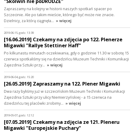
"Skolwin nie poDRODZE"
Zapraszamy na kolejny w historii naszych spotkań spacer po
Szczecinie. Ale po takim mieście, którego być może nie znacie.
Dzielnicy, za którą ciągnęła…
» więcej
2019-06-15, godz. 13:39
[16.06.2019] Czekamy na zdjęcia po 122. Plenerze
Migawki "Rallye Stettiner Haff"
Po kilkunastu minutach oczekiwania, gdy o godzinie 11.30 w sobotę 15
czerwca spotkaliśmy się na dziedzińcu Muzeum Techniki i Komunikacji
Zajezdnia Sztuki przy…
» więcej
2019-06-04, godz. 15:20
[26.05.2019] Zapraszamy na 122. Plener Migawki
Dwa razy byliśmy już w szczecińskim Muzeum Techniki i Komunikacji
Zajezdnia Sztuki przy ulicy Niemierzyńskiej - a 15 czerwca na
dziedzińcu tej placówki zrobimy…
» więcej
2019-05-07, godz. 12:12
[07.05.2019] Czekamy na zdjęcia ze 121. Pleneru
Migawki "Europejskie Puchary"