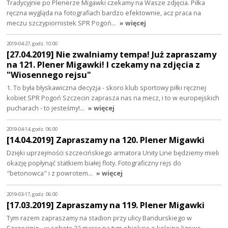
Tradycyjnie po Plenerze Migawki czekamy na Wasze zdjęcia. Piłka
ręczna wygląda na fotografiach bardzo efektownie, acz praca na
meczu szczypiornistek SPR Pogoń…
» więcej
2019-04-27, godz. 10:00
[27.04.2019] Nie zwalniamy tempa! Już zapraszamy
na 121. Plener Migawki! I czekamy na zdjęcia z
"Wiosennego rejsu"
1. To była błyskawiczna decyzja - skoro klub sportowy piłki ręcznej
kobiet SPR Pogoń Szczecin zaprasza nas na mecz, i to w europejskich
pucharach - to jesteśmy!…
» więcej
2019-04-14, godz. 06:00
[14.04.2019] Zapraszamy na 120. Plener Migawki
Dzięki uprzejmości szczecińskiego armatora Unity Line będziemy mieli
okazję popłynąć statkiem białej floty. Fotograficzny rejs do
"betonowca" i z powrotem…
» więcej
2019-03-17, godz. 06:00
[17.03.2019] Zapraszamy na 119. Plener Migawki
Tym razem zapraszamy na stadion przy ulicy Bandurskiego w