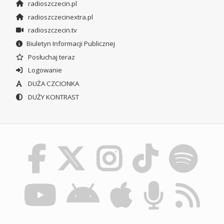
radioszczecin.pl
radioszczecinextra.pl
radioszczecin.tv
Biuletyn Informacji Publicznej
Posłuchaj teraz
Logowanie
DUŻA CZCIONKA
DUŻY KONTRAST