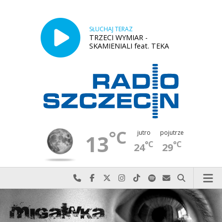
SŁUCHAJ TERAZ
TRZECI WYMIAR -
SKAMIENIALI feat. TEKA
°C
jutro
pojutrze
13
°C
°C
24
29
Najlepiej po prostu do nas zadzwoń
Odwiedź nas na Facebook-u
Odwiedź nas na X
Odwiedź nas na Instagram-ie
Odwiedź nas na TikTok-u
Szukaj nas na Spotify
Wyślij do nas w
Szukaj