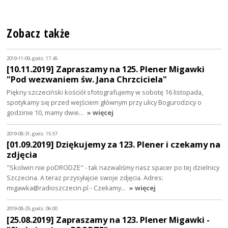
Zobacz także
2019-11-09, godz. 17:45
[10.11.2019] Zapraszamy na 125. Plener Migawki
"Pod wezwaniem św. Jana Chrzciciela"
Piękny szczeciński kościół sfotografujemy w sobotę 16 listopada,
spotykamy się przed wejściem głównym przy ulicy Bogurodzicy o
godzinie 10, mamy dwie…
» więcej
2019-08-31, godz. 15:57
[01.09.2019] Dziękujemy za 123. Plener i czekamy na
zdjęcia
"Skolwin nie poDRODZE" - tak nazwaliśmy nasz spacer po tej dzielnicy
Szczecina. A teraz przysyłajcie swoje zdjęcia. Adres:
migawka@radioszczecin.pl - Czekamy…
» więcej
2019-08-25, godz. 06:00
[25.08.2019] Zapraszamy na 123. Plener Migawki -