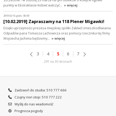
Szczecinie - w sobotę 23 marca na tym obiekcie o kolejne ligowe
punkty w Ekstraklasie Kobiet walczyć…
» więcej
2019-02-10, godz. 06:00
[10.02.2019] Zapraszamy na 118 Plener Migawki!
Dzięki uprzejmości prezesa miejskiej spółki Zakład Unieszkodliwiania
Odpadów pana Tomasza Lachowicza oraz pomocy rzecznika tej firmy
Wojciecha Jachima będziemy…
» więcej
3
4
5
6
7
291 na 30 stronach
Zadzwoń do studia: 510 777 666
Czujny non stop: 510 777 222
Wyślij do nas wiadomość
Prognoza pogody