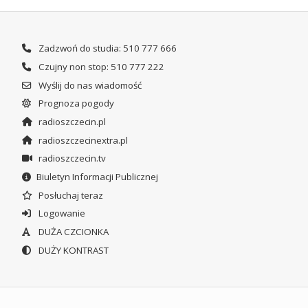
Zadzwoń do studia: 510 777 666
Czujny non stop: 510 777 222
Wyślij do nas wiadomość
Prognoza pogody
radioszczecin.pl
radioszczecinextra.pl
radioszczecin.tv
Biuletyn Informacji Publicznej
Posłuchaj teraz
Logowanie
DUŻA CZCIONKA
DUŻY KONTRAST