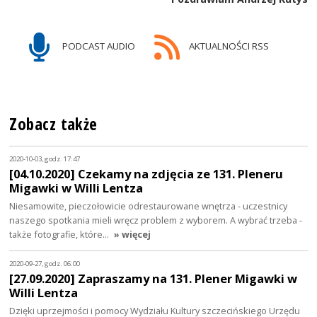
PODCAST AUDIO
AKTUALNOŚCI RSS
Zobacz także
2020-10-03, godz. 17:47
[04.10.2020] Czekamy na zdjęcia ze 131. Pleneru
Migawki w Willi Lentza
Niesamowite, pieczołowicie odrestaurowane wnętrza - uczestnicy
naszego spotkania mieli wręcz problem z wyborem. A wybrać trzeba -
także fotografie, które…
» więcej
2020-09-27, godz. 06:00
[27.09.2020] Zapraszamy na 131. Plener Migawki w
Willi Lentza
Dzięki uprzejmości i pomocy Wydziału Kultury szczecińskiego Urzędu