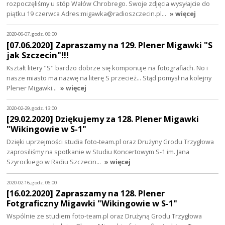
rozpoczęliśmy u stóp Wałów Chrobrego. Swoje zdjęcia wysyłajcie do
piątku 19 czerwca Adres:migawka@radioszczecin.pl…
» więcej
2020-06-07, godz. 06:00
[07.06.2020] Zapraszamy na 129. Plener Migawki "S
jak Szczecin"!!!
Kształt litery "S" bardzo dobrze się komponuje na fotografiach. No i
nasze miasto ma nazwę na literę S przecież... Stąd pomysł na kolejny
Plener Migawki…
» więcej
2020-02-29, godz. 13:00
[29.02.2020] Dziękujemy za 128. Plener Migawki
"Wikingowie w S-1"
Dzięki uprzejmości studia foto-team.pl oraz Drużyny Grodu Trzygłowa
zaprosiliśmy na spotkanie w Studiu Koncertowym S-1 im. Jana
Szyrockiego w Radiu Szczecin…
» więcej
2020-02-16, godz. 06:00
[16.02.2020] Zapraszamy na 128. Plener
Fotgraficzny Migawki "Wikingowie w S-1"
Wspólnie ze studiem foto-team.pl oraz Drużyną Grodu Trzygłowa