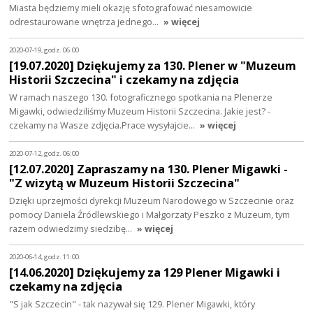
Miasta będziemy mieli okazję sfotografować niesamowicie
odrestaurowane wnętrza jednego…
» więcej
2020-07-19, godz. 06:00
[19.07.2020] Dziękujemy za 130. Plener w "Muzeum
Historii Szczecina" i czekamy na zdjęcia
W ramach naszego 130. fotograficznego spotkania na Plenerze
Migawki, odwiedziliśmy Muzeum Historii Szczecina. Jakie jest? -
czekamy na Wasze zdjęcia.Prace wysyłajcie…
» więcej
2020-07-12, godz. 06:00
[12.07.2020] Zapraszamy na 130. Plener Migawki -
"Z wizytą w Muzeum Historii Szczecina"
Dzięki uprzejmości dyrekcji Muzeum Narodowego w Szczecinie oraz
pomocy Daniela Źródlewskiego i Małgorzaty Peszko z Muzeum, tym
razem odwiedzimy siedzibę…
» więcej
2020-06-14, godz. 11:00
[14.06.2020] Dziękujemy za 129 Plener Migawki i
czekamy na zdjęcia
"S jak Szczecin" - tak nazywał się 129. Plener Migawki, który