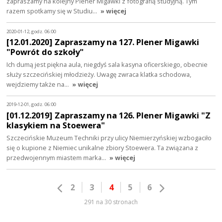
zapraszamy na kolejny Plener Migawki z fotografią studyjną. Tym
razem spotkamy się w Studiu…
» więcej
2020-01-12, godz. 06:00
[12.01.2020] Zapraszamy na 127. Plener Migawki
"Powrót do szkoły"
Ich dumą jest piękna aula, niegdyś sala kasyna oficerskiego, obecnie
służy szczecińskiej młodzieży. Uwagę zwraca klatka schodowa,
wejdziemy także na…
» więcej
2019-12-01, godz. 06:00
[01.12.2019] Zapraszamy na 126. Plener Migawki "Z
klasykiem na Stoewera"
Szczecińskie Muzeum Techniki przy ulicy Niemierzyńskiej wzbogaciło
się o kupione z Niemiec unikalne zbiory Stoewera. Ta związana z
przedwojennym miastem marka…
» więcej
2
3
4
5
6
291 na 30 stronach