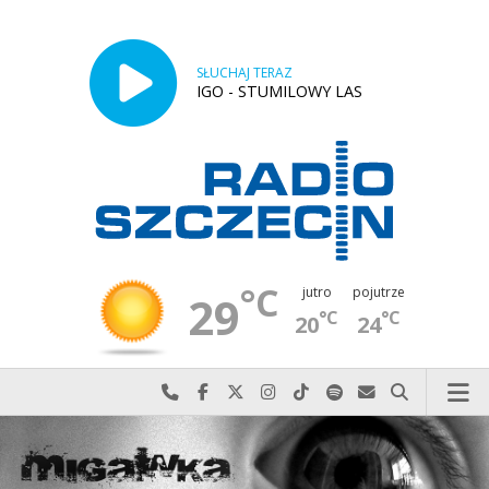
SŁUCHAJ TERAZ
IGO - STUMILOWY LAS
°C
jutro
pojutrze
29
°C
°C
20
24
Najlepiej po prostu do nas zadzwoń
Odwiedź nas na Facebook-u
Odwiedź nas na X
Odwiedź nas na Instagram-ie
Odwiedź nas na TikTok-u
Szukaj nas na Spotify
Wyślij do nas w
Szukaj