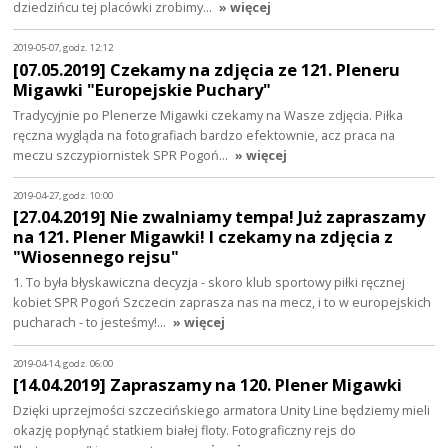
dziedzińcu tej placówki zrobimy…
» więcej
2019-05-07, godz. 12:12
[07.05.2019] Czekamy na zdjęcia ze 121. Pleneru
Migawki "Europejskie Puchary"
Tradycyjnie po Plenerze Migawki czekamy na Wasze zdjęcia. Piłka
ręczna wygląda na fotografiach bardzo efektownie, acz praca na
meczu szczypiornistek SPR Pogoń…
» więcej
2019-04-27, godz. 10:00
[27.04.2019] Nie zwalniamy tempa! Już zapraszamy
na 121. Plener Migawki! I czekamy na zdjęcia z
"Wiosennego rejsu"
1. To była błyskawiczna decyzja - skoro klub sportowy piłki ręcznej
kobiet SPR Pogoń Szczecin zaprasza nas na mecz, i to w europejskich
pucharach - to jesteśmy!…
» więcej
2019-04-14, godz. 06:00
[14.04.2019] Zapraszamy na 120. Plener Migawki
Dzięki uprzejmości szczecińskiego armatora Unity Line będziemy mieli
okazję popłynąć statkiem białej floty. Fotograficzny rejs do