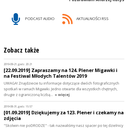
PODCAST AUDIO
AKTUALNOŚCI RSS
Zobacz także
2019-09-21, godz. 20:21
[22.09.2019] Zapraszamy na 124. Plener Migawki i
na Festiwal Młodych Talentów 2019
UWAGA! Znajdziecie tu informacje dotyczące dwóch fotograficznych
spotkań w ramach Migawki. Jedno otwarte dla wszystkich chętnych,
drugie z ograniczoną liczbą…
» więcej
2019-08-31, godz. 15:57
[01.09.2019] Dziękujemy za 123. Plener i czekamy na
zdjęcia
"Skolwin nie poDRODZE" - tak nazwaliśmy nasz spacer po tej dzielnicy