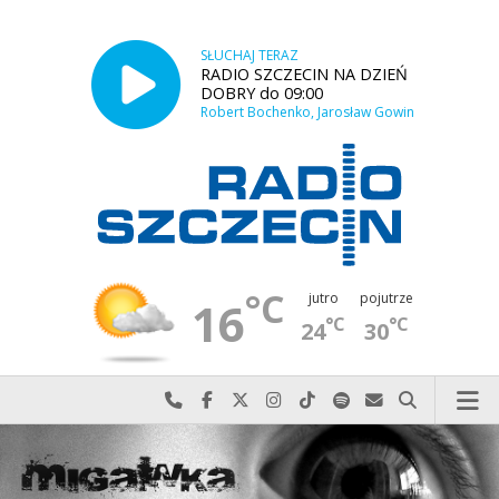
SŁUCHAJ TERAZ
RADIO SZCZECIN NA DZIEŃ
DOBRY do 09:00
Robert Bochenko, Jarosław Gowin
°C
jutro
pojutrze
16
°C
°C
24
30
Najlepiej po prostu do nas zadzwoń
Odwiedź nas na Facebook-u
Odwiedź nas na X
Odwiedź nas na Instagram-ie
Odwiedź nas na TikTok-u
Szukaj nas na Spotify
Wyślij do nas w
Szukaj