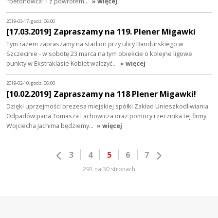
"betonowca" i z powrotem…
» więcej
2019-03-17, godz. 06:00
[17.03.2019] Zapraszamy na 119. Plener Migawki
Tym razem zapraszamy na stadion przy ulicy Bandurskiego w
Szczecinie - w sobotę 23 marca na tym obiekcie o kolejne ligowe
punkty w Ekstraklasie Kobiet walczyć…
» więcej
2019-02-10, godz. 06:00
[10.02.2019] Zapraszamy na 118 Plener Migawki!
Dzięki uprzejmości prezesa miejskiej spółki Zakład Unieszkodliwiania
Odpadów pana Tomasza Lachowicza oraz pomocy rzecznika tej firmy
Wojciecha Jachima będziemy…
» więcej
3
4
5
6
7
291 na 30 stronach