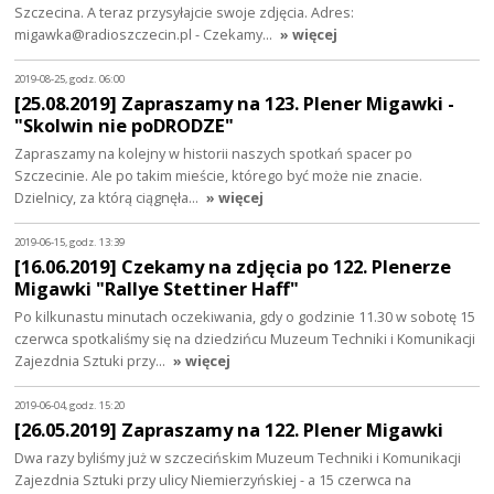
Szczecina. A teraz przysyłajcie swoje zdjęcia. Adres:
migawka@radioszczecin.pl - Czekamy…
» więcej
2019-08-25, godz. 06:00
[25.08.2019] Zapraszamy na 123. Plener Migawki -
"Skolwin nie poDRODZE"
Zapraszamy na kolejny w historii naszych spotkań spacer po
Szczecinie. Ale po takim mieście, którego być może nie znacie.
Dzielnicy, za którą ciągnęła…
» więcej
2019-06-15, godz. 13:39
[16.06.2019] Czekamy na zdjęcia po 122. Plenerze
Migawki "Rallye Stettiner Haff"
Po kilkunastu minutach oczekiwania, gdy o godzinie 11.30 w sobotę 15
czerwca spotkaliśmy się na dziedzińcu Muzeum Techniki i Komunikacji
Zajezdnia Sztuki przy…
» więcej
2019-06-04, godz. 15:20
[26.05.2019] Zapraszamy na 122. Plener Migawki
Dwa razy byliśmy już w szczecińskim Muzeum Techniki i Komunikacji
Zajezdnia Sztuki przy ulicy Niemierzyńskiej - a 15 czerwca na