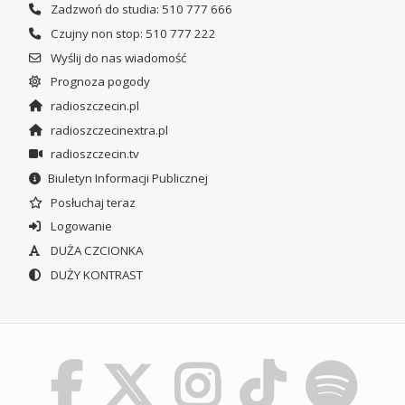
Zadzwoń do studia: 510 777 666
Czujny non stop: 510 777 222
Wyślij do nas wiadomość
Prognoza pogody
radioszczecin.pl
radioszczecinextra.pl
radioszczecin.tv
Biuletyn Informacji Publicznej
Posłuchaj teraz
Logowanie
DUŻA CZCIONKA
DUŻY KONTRAST