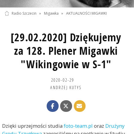
Radio Szczecin
»
Migawka
»
AKTUALNOŚCI MIGAWKI
[29.02.2020] Dziękujemy
za 128. Plener Migawki
"Wikingowie w S-1"
2020-02-29
ANDRZEJ KUTYS
Dzięki uprzejmości studia
foto-team.pl
oraz
Drużyny
Grodu Trzygłowa
zaprosiliśmy na spotkanie w Studiu