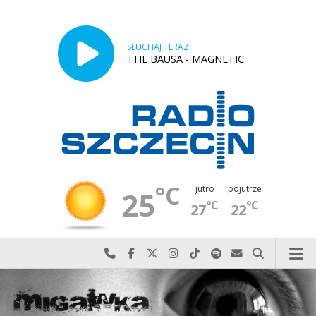
SŁUCHAJ TERAZ
THE BAUSA - MAGNETIC
°C
jutro
pojutrze
25
°C
°C
27
22
Najlepiej po prostu do nas zadzwoń
Odwiedź nas na Facebook-u
Odwiedź nas na X
Odwiedź nas na Instagram-ie
Odwiedź nas na TikTok-u
Szukaj nas na Spotify
Wyślij do nas w
Szukaj