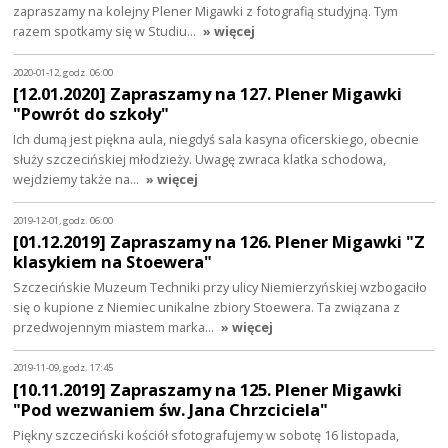
zapraszamy na kolejny Plener Migawki z fotografią studyjną. Tym
razem spotkamy się w Studiu…
» więcej
2020-01-12, godz. 06:00
[12.01.2020] Zapraszamy na 127. Plener Migawki
"Powrót do szkoły"
Ich dumą jest piękna aula, niegdyś sala kasyna oficerskiego, obecnie
służy szczecińskiej młodzieży. Uwagę zwraca klatka schodowa,
wejdziemy także na…
» więcej
2019-12-01, godz. 06:00
[01.12.2019] Zapraszamy na 126. Plener Migawki "Z
klasykiem na Stoewera"
Szczecińskie Muzeum Techniki przy ulicy Niemierzyńskiej wzbogaciło
się o kupione z Niemiec unikalne zbiory Stoewera. Ta związana z
przedwojennym miastem marka…
» więcej
2019-11-09, godz. 17:45
[10.11.2019] Zapraszamy na 125. Plener Migawki
"Pod wezwaniem św. Jana Chrzciciela"
Piękny szczeciński kościół sfotografujemy w sobotę 16 listopada,