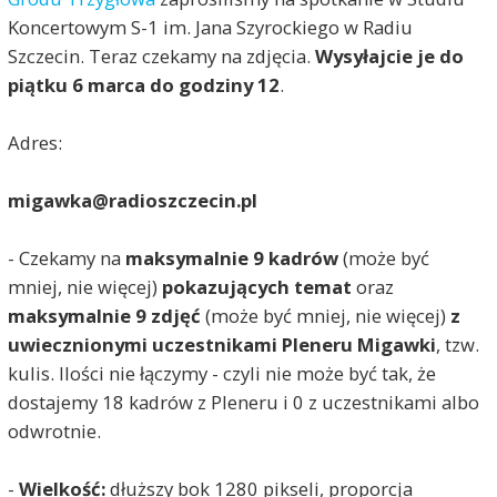
Koncertowym S-1 im. Jana Szyrockiego w Radiu
Szczecin. Teraz czekamy na zdjęcia.
Wysyłajcie je do
piątku 6 marca do godziny 12
.
Adres:
migawka@radioszczecin.pl
- Czekamy na
maksymalnie 9 kadrów
(może być
mniej, nie więcej)
pokazujących temat
oraz
maksymalnie 9 zdjęć
(może być mniej, nie więcej)
z
uwiecznionymi uczestnikami Pleneru Migawki
, tzw.
kulis. Ilości nie łączymy - czyli nie może być tak, że
dostajemy 18 kadrów z Pleneru i 0 z uczestnikami albo
odwrotnie.
-
Wielkość:
dłuższy bok 1280 pikseli, proporcja