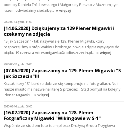
pomocy Daniela Źródlewskiego i Małgorzaty Peszko z Muzeum, tym
razem odwiedzimy siedzibę…
» więcej
2020-06-14, godz. 11:00
[14.06.2020] Dziękujemy za 129 Plener Migawki i
czekamy na zdjęcia
"S jak Szczecin" - tak nazywał się 129. Plener Migawki, który
rozpoczęliśmy u stóp Wałów Chrobrego. Swoje zdjęcia wysyłajcie do
piątku 19 czerwca Adres:migawka@radioszczecin.pl…
» więcej
2020-06-07, godz. 06:00
[07.06.2020] Zapraszamy na 129. Plener Migawki "S
jak Szczecin"!!!
Kształt litery "S" bardzo dobrze się komponuje na fotografiach. No i
nasze miasto ma nazwę na literę S przecież... Stąd pomysł na kolejny
Plener Migawki…
» więcej
2020-02-16, godz. 06:00
[16.02.2020] Zapraszamy na 128. Plener
Fotgraficzny Migawki "Wikingowie w S-1"
Wspólnie ze studiem foto-team.pl oraz Drużyną Grodu Trzygłowa