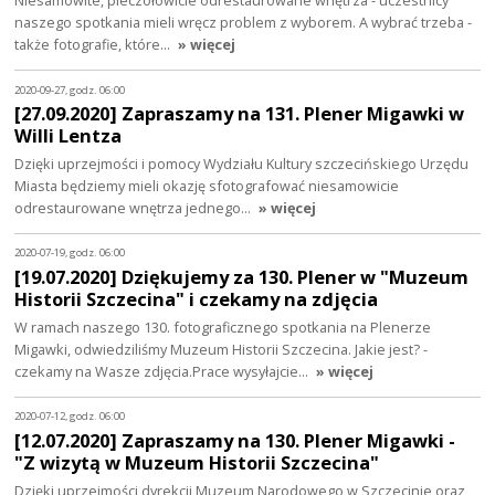
Niesamowite, pieczołowicie odrestaurowane wnętrza - uczestnicy
naszego spotkania mieli wręcz problem z wyborem. A wybrać trzeba -
także fotografie, które…
» więcej
2020-09-27, godz. 06:00
[27.09.2020] Zapraszamy na 131. Plener Migawki w
Willi Lentza
Dzięki uprzejmości i pomocy Wydziału Kultury szczecińskiego Urzędu
Miasta będziemy mieli okazję sfotografować niesamowicie
odrestaurowane wnętrza jednego…
» więcej
2020-07-19, godz. 06:00
[19.07.2020] Dziękujemy za 130. Plener w "Muzeum
Historii Szczecina" i czekamy na zdjęcia
W ramach naszego 130. fotograficznego spotkania na Plenerze
Migawki, odwiedziliśmy Muzeum Historii Szczecina. Jakie jest? -
czekamy na Wasze zdjęcia.Prace wysyłajcie…
» więcej
2020-07-12, godz. 06:00
[12.07.2020] Zapraszamy na 130. Plener Migawki -
"Z wizytą w Muzeum Historii Szczecina"
Dzięki uprzejmości dyrekcji Muzeum Narodowego w Szczecinie oraz