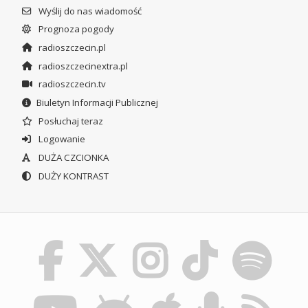
Wyślij do nas wiadomość
Prognoza pogody
radioszczecin.pl
radioszczecinextra.pl
radioszczecin.tv
Biuletyn Informacji Publicznej
Posłuchaj teraz
Logowanie
DUŻA CZCIONKA
DUŻY KONTRAST