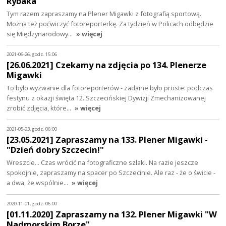
Rybaka"
Tym razem zapraszamy na Plener Migawki z fotografią sportową.
Można też poćwiczyć fotoreporterkę. Za tydzień w Policach odbędzie
się Międzynarodowy…
» więcej
2021-06-26, godz. 15:06
[26.06.2021] Czekamy na zdjęcia po 134. Plenerze
Migawki
To było wyzwanie dla fotoreporterów - zadanie było proste: podczas
festynu z okazji święta 12. Szczecińskiej Dywizji Zmechanizowanej
zrobić zdjęcia, które…
» więcej
2021-05-23, godz. 06:00
[23.05.2021] Zapraszamy na 133. Plener Migawki -
"Dzień dobry Szczecin!"
Wreszcie... Czas wrócić na fotograficzne szlaki. Na razie jeszcze
spokojnie, zapraszamy na spacer po Szczecinie. Ale raz - że o świcie -
a dwa, że wspólnie…
» więcej
2020-11-01, godz. 06:00
[01.11.2020] Zapraszamy na 132. Plener Migawki "W
Nadmorskim Borze"