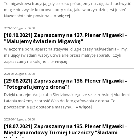
To migawkowa tradycja, gdy co roku próbujemy na zdjęciach uchwycić
magię niezwykle kolorowej pory roku, jaką w przyrodzie jest jesień.
Nawet słota nie powinna…
» więcej
2021-10-10, godz. 06:00
[10.10.2021] Zapraszamy na 137. Plener Migawki -
"Malujemy światłem Migawkę"
Wieczorna pora, aparat na statywie, długie czasy naświetlania - i my,
malujący światłami wzory utrwalane przez matrycę aparatu. Czyli
zapraszamy na kolejne…
» więcej
2021-08-29, godz. 06:00
[29.08.2021] Zapraszamy na 136. Plener Migawki -
"Fotografujemy z drona"!
Dzięki uprzejmości Jakuba Śledziowskiego ze szczecińskiej Akademii
Latania możemy zaprosić Was do fotografowania z drona. Te
powszechnie już dostępne maszyny…
» więcej
2021-07-18, godz. 06:00
[18.07.2021] Zapraszamy na 135. Plener Migawki -
Międzynarodowy Turniej Łuczniczy "Śladami