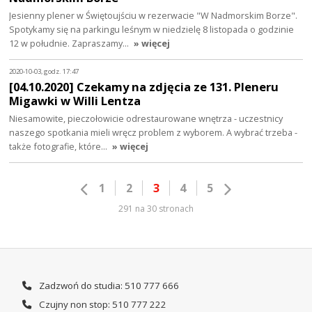
Jesienny plener w Świętoujściu w rezerwacie "W Nadmorskim Borze".
Spotykamy się na parkingu leśnym w niedzielę 8 listopada o godzinie
12 w południe. Zapraszamy…
» więcej
2020-10-03, godz. 17:47
[04.10.2020] Czekamy na zdjęcia ze 131. Pleneru
Migawki w Willi Lentza
Niesamowite, pieczołowicie odrestaurowane wnętrza - uczestnicy
naszego spotkania mieli wręcz problem z wyborem. A wybrać trzeba -
także fotografie, które…
» więcej
1
2
3
4
5
291 na 30 stronach
Zadzwoń do studia: 510 777 666
Czujny non stop: 510 777 222