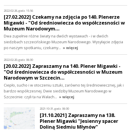
2022-02-26, godz. 15:56
[27.02.2022] Czekamy na zdjęcia po 140. Plenerze
Migawki - "Od średniowiecza do współczesności w
Muzeum Narodowym…
Dwa zupełnie różne światy na dwóch wystawach - i w dwóch
siedzibach szczecińskiego Muzeum Narodowego. Wysyłajcie zdjęcia
po naszym spotkaniu, czekamy…
» więcej
2022-02-20, godz. 06:00
[20.02.2022] Zapraszamy na 140. Plener Migawki -
"Od średniowiecza do współczesności w Muzeum
Narodowym w Szczecin…
Ciepło, sucho i w otoczeniu sztuki, zarówno tej średniowiecznej, jak i
bardzo współczesnej. Dwie siedziby Muzeum Narodowego w
Szczecinie: czyli ta na Wałach…
» więcej
2021-10-31, godz. 06:00
[31.10.2021] Zapraszamy na 138.
Plener Migawki "Jesienny spacer
Doliną Siedmiu Młynów"