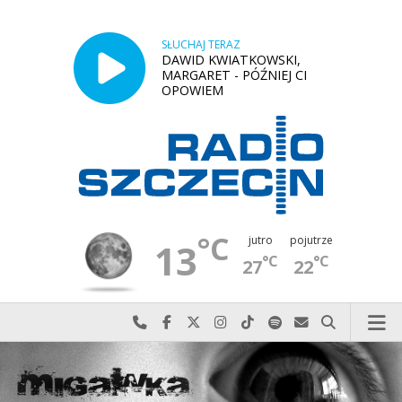
SŁUCHAJ TERAZ
DAWID KWIATKOWSKI,
MARGARET - PÓŹNIEJ CI
OPOWIEM
°C
jutro
pojutrze
13
°C
°C
27
22
Najlepiej po prostu do nas zadzwoń
Odwiedź nas na Facebook-u
Odwiedź nas na X
Odwiedź nas na Instagram-ie
Odwiedź nas na TikTok-u
Szukaj nas na Spotify
Wyślij do nas w
Szukaj