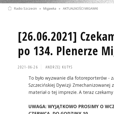
Radio Szczecin
»
Migawka
»
AKTUALNOŚCI MIGAWKI
[26.06.2021] Czekam
po 134. Plenerze M
2021-06-26
ANDRZEJ KUTYS
To było wyzwanie dla fotoreporterów - za
Szczecińskiej Dywizji Zmechanizowanej z
materiał o tej imprezie. A teraz czekamy
UWAGA: WYJĄTKOWO PROSIMY O WCZE
CZERWCA, DO GODZINY 10.