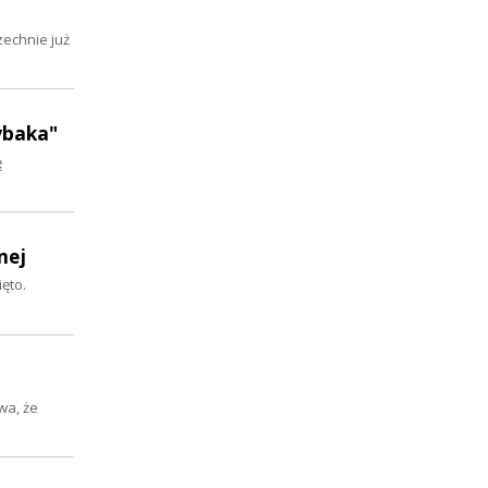
echnie już
ybaka"
ę
nej
ęto.
wa, że