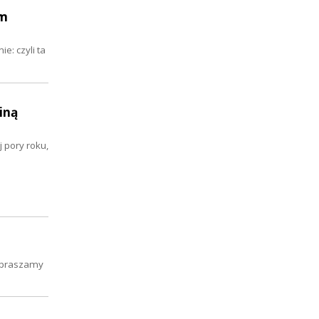
um
e: czyli ta
iną
 pory roku,
zapraszamy