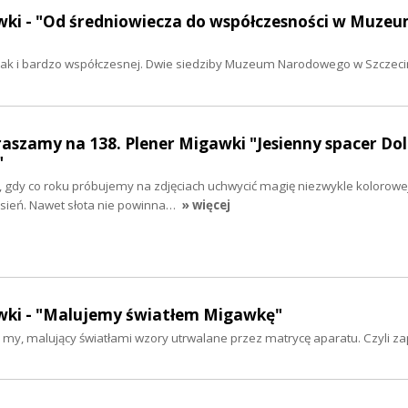
awki - "Od średniowiecza do współczesności w Muze
, jak i bardzo współczesnej. Dwie siedziby Muzeum Narodowego w Szczecini
raszamy na 138. Plener Migawki "Jesienny spacer Dol
"
 gdy co roku próbujemy na zdjęciach uchwycić magię niezwykle kolorowej
jesień. Nawet słota nie powinna…
» więcej
awki - "Malujemy światłem Migawkę"
- i my, malujący światłami wzory utrwalane przez matrycę aparatu. Czyli 