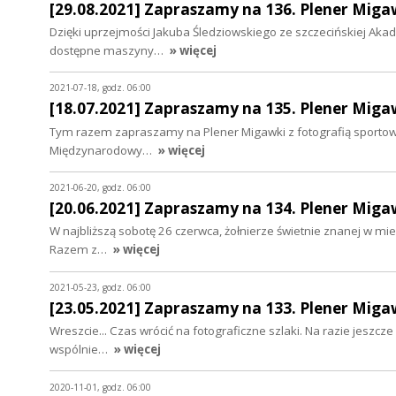
[29.08.2021] Zapraszamy na 136. Plener Miga
Dzięki uprzejmości Jakuba Śledziowskiego ze szczecińskiej Ak
dostępne maszyny…
» więcej
2021-07-18, godz. 06:00
[18.07.2021] Zapraszamy na 135. Plener Miga
Tym razem zapraszamy na Plener Migawki z fotografią sportową.
Międzynarodowy…
» więcej
2021-06-20, godz. 06:00
[20.06.2021] Zapraszamy na 134. Plener Migaw
W najbliższą sobotę 26 czerwca, żołnierze świetnie znanej w mi
Razem z…
» więcej
2021-05-23, godz. 06:00
[23.05.2021] Zapraszamy na 133. Plener Migaw
Wreszcie... Czas wrócić na fotograficzne szlaki. Na razie jeszcze
wspólnie…
» więcej
2020-11-01, godz. 06:00