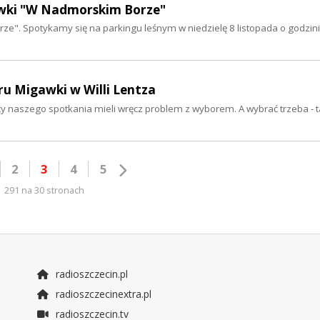
awki "W Nadmorskim Borze"
ze". Spotykamy się na parkingu leśnym w niedzielę 8 listopada o godzin
eru Migawki w Willi Lentza
y naszego spotkania mieli wręcz problem z wyborem. A wybrać trzeba - 
2
3
4
5
291 na 30 stronach
radioszczecin.pl
radioszczecinextra.pl
radioszczecin.tv