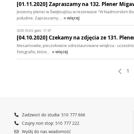
[01.11.2020] Zapraszamy na 132. Plener Mig
Jesienny plener w Świętoujściu w rezerwacie "W Nadmorskim Bor
południe. Zapraszamy…
» więcej
2020-10-03, godz. 17:47
[04.10.2020] Czekamy na zdjęcia ze 131. Plen
Niesamowite, pieczołowicie odrestaurowane wnętrza - uczestnic
fotografie, które…
» więcej
1
Zadzwoń do studia: 510 777 666
Czujny non stop: 510 777 222
Wyślij do nas wiadomość