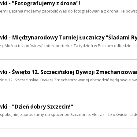
wki - "Fotografujemy z drona"!
ademii Latania możemy zaprosić Was do fotografowania z drona. Te powsz
wki - Międzynarodowy Turniej Łuczniczy "Śladami R
 Można też poćwiczyć fotoreporterkę. Za tydzień w Policach odbędzie si
ki - Święto 12. Szczecińskiej Dywizji Zmechanizowa
eście 12. Szczecińskiej Dywizji Zmechanizowanej obchodzić będą swoje świ
ki - "Dzień dobry Szczecin!"
 spokojnie, zapraszamy na spacer po Szczecinie. Ale raz - że o świcie - a d