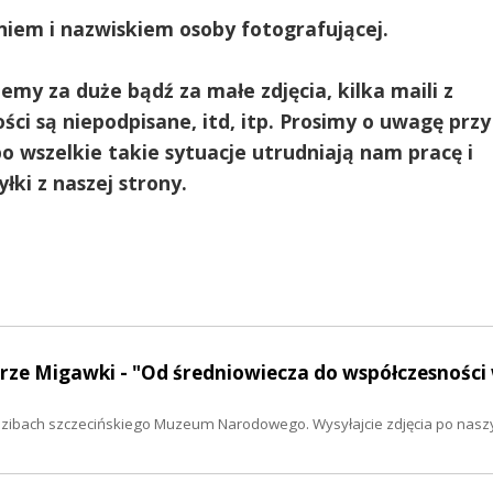
niem i nazwiskiem osoby fotografującej.
jemy za duże bądź za małe zdjęcia, kilka maili z
ci są niepodpisane, itd, itp. Prosimy o uwagę przy
o wszelkie takie sytuacje utrudniają nam pracę i
łki z naszej strony.
erze Migawki - "Od średniowiecza do współczesności
edzibach szczecińskiego Muzeum Narodowego. Wysyłajcie zdjęcia po nas