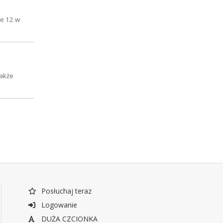
ie 12 w
także
Posłuchaj teraz
Logowanie
DUŻA CZCIONKA