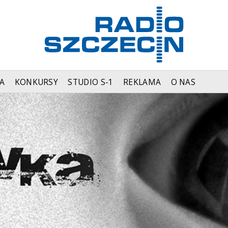
A
KONKURSY
STUDIO S-1
REKLAMA
O NAS