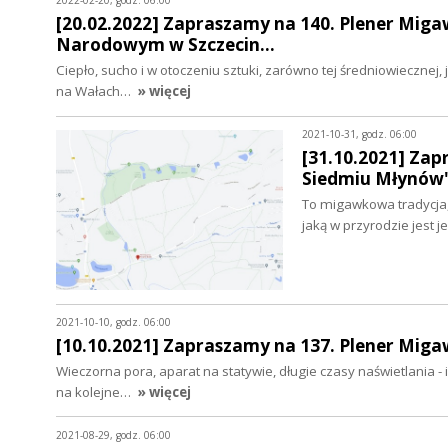
2022-02-20, godz. 06:00
[20.02.2022] Zapraszamy na 140. Plener Mig
Narodowym w Szczecin…
Ciepło, sucho i w otoczeniu sztuki, zarówno tej średniowiecznej
na Wałach…
» więcej
2021-10-31, godz. 06:00
[31.10.2021] Zap
Siedmiu Młynów
To migawkowa tradycja,
jaką w przyrodzie jest 
2021-10-10, godz. 06:00
[10.10.2021] Zapraszamy na 137. Plener Mig
Wieczorna pora, aparat na statywie, długie czasy naświetlania 
na kolejne…
» więcej
2021-08-29, godz. 06:00