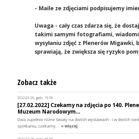
- Maile ze zdjęciami podpisujemy imie
Uwaga - cały czas zdarza się, że dosta
takimi samymi fotografiami, wiadomoś
wysyłaniu zdjęć z Plenerów Migawki, b
sprawiają, że zwiększa się ryzyko pomy
Zobacz także
2022-02-26, godz. 15:56
[27.02.2022] Czekamy na zdjęcia po 140. Plen
Muzeum Narodowym…
Dwa zupełnie różne światy na dwóch wystawach - i w dwóch si
spotkaniu, czekamy…
» więcej