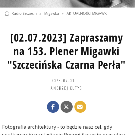
Radio Szczecin
»
Migawka
»
AKTUALNOŚCI MIGAWKI
[02.07.2023] Zapraszamy
na 153. Plener Migawki
"Szczecińska Czarna Perła"
2023-07-01
ANDRZEJ KUTYS
Fotografia architektury - to będzie nasz cel, gdy
spotkamy się na stadionie Pogoni Szczecin przy ulicy