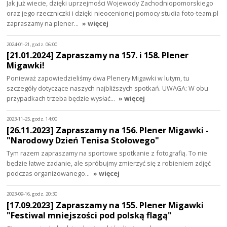
Jak już wiecie, dzięki uprzejmości Wojewody Zachodniopomorskiego
oraz jego rzeczniczki i dzięki nieocenionej pomocy studia foto-team.pl
zapraszamy na plener…
» więcej
2024-01-21, godz. 06:00
[21.01.2024] Zapraszamy na 157. i 158. Plener
Migawki!
Ponieważ zapowiedzieliśmy dwa Plenery Migawki w lutym, tu
szczegóły dotyczące naszych najbliższych spotkań. UWAGA: W obu
przypadkach trzeba będzie wysłać…
» więcej
2023-11-25, godz. 14:00
[26.11.2023] Zapraszamy na 156. Plener Migawki -
"Narodowy Dzień Tenisa Stołowego"
Tym razem zapraszamy na sportowe spotkanie z fotografią. To nie
będzie łatwe zadanie, ale spróbujmy zmierzyć się z robieniem zdjęć
podczas organizowanego…
» więcej
2023-09-16, godz. 20:30
[17.09.2023] Zapraszamy na 155. Plener Migawki
"Festiwal mniejszości pod polską flagą"