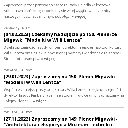
Zaproszeni przez przewodniczącego Rady Osiedla Żelechowa
Arkadiusza Lisińskiego spotkamy się w tej wyjątkowej dzielnicy
naszego miasta. Zaczniemy w sobotę…
» więcej
2023-02-04, godz. 17:15
[04.02.2023] Czekamy na zdjęcia po 150. Plenerze
Migawki "Modelki w Willi Lentza"
Dzięki uprzejmości Jagody Kimber, dyrektor miejskiej instytucji kultury
Willa Lentza oraz dzięki nieocenionej pomocy i wiedzy całego zespołu
Studia foto-team.pl…
» więcej
2023-01-29, godz. 06:00
[29.01.2023] Zapraszamy na 150. Plener Migawki -
"Modelki w Willi Lentza"
Wspólnie z miejską instytucją kultury Willa Lentza, dzięki uprzejmości
dyrektor Jagody Kimber, razem ze studiem foto-team.pl zapraszamy na
kolejny Plener…
» więcej
2022-11-26, godz. 17:09
[27.11.2022] Zapraszamy na 149. Plener Migawki -
"Architektura i ekspozycja Muzeum Techniki i