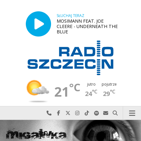
SŁUCHAJ TERAZ
MOSIMANN FEAT. JOE
CLEERE - UNDERNEATH THE
BLUE
°C
jutro
pojutrze
21
°C
°C
24
29
Najlepiej po prostu do nas zadzwoń
Odwiedź nas na Facebook-u
Odwiedź nas na X
Odwiedź nas na Instagram-ie
Odwiedź nas na TikTok-u
Szukaj nas na Spotify
Wyślij do nas w
Szukaj