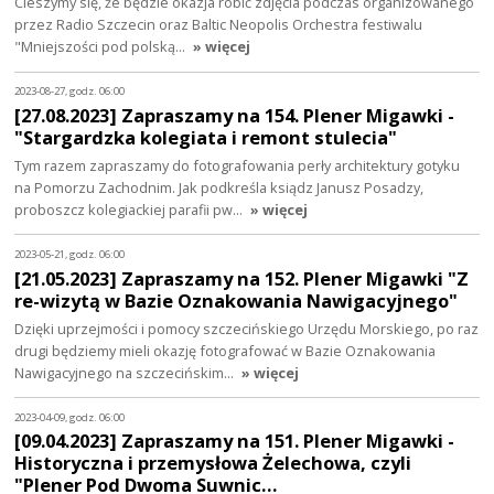
Cieszymy się, że będzie okazja robić zdjęcia podczas organizowanego
przez Radio Szczecin oraz Baltic Neopolis Orchestra festiwalu
"Mniejszości pod polską…
» więcej
2023-08-27, godz. 06:00
[27.08.2023] Zapraszamy na 154. Plener Migawki -
"Stargardzka kolegiata i remont stulecia"
Tym razem zapraszamy do fotografowania perły architektury gotyku
na Pomorzu Zachodnim. Jak podkreśla ksiądz Janusz Posadzy,
proboszcz kolegiackiej parafii pw…
» więcej
2023-05-21, godz. 06:00
[21.05.2023] Zapraszamy na 152. Plener Migawki "Z
re-wizytą w Bazie Oznakowania Nawigacyjnego"
Dzięki uprzejmości i pomocy szczecińskiego Urzędu Morskiego, po raz
drugi będziemy mieli okazję fotografować w Bazie Oznakowania
Nawigacyjnego na szczecińskim…
» więcej
2023-04-09, godz. 06:00
[09.04.2023] Zapraszamy na 151. Plener Migawki -
Historyczna i przemysłowa Żelechowa, czyli
"Plener Pod Dwoma Suwnic…