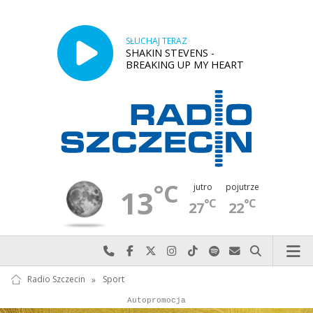
SŁUCHAJ TERAZ
SHAKIN STEVENS -
BREAKING UP MY HEART
°C
jutro
pojutrze
13
°C
°C
27
22
Najlepiej po prostu do nas zadzwoń
Odwiedź nas na Facebook-u
Odwiedź nas na X
Odwiedź nas na Instagram-ie
Odwiedź nas na TikTok-u
Szukaj nas na Spotify
Wyślij do nas w
Szukaj
Radio Szczecin
»
Sport
Autopromocja
Reklama