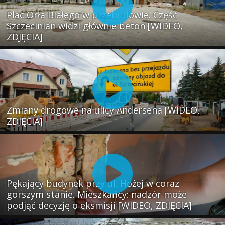
Plac Orła Białego w przebudowie. Część
Szczecinian widzi głównie beton [WIDEO,
ZDJĘCIA]
Zmiany drogowe na ulicy Andersena [WIDEO,
ZDJĘCIA]
Pękający budynek przy ul. Hożej w coraz
gorszym stanie. Mieszkańcy: nadzór może
podjąć decyzję o eksmisji [WIDEO, ZDJĘCIA]