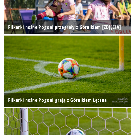
Piłkarki nożne Pogoni przegrały z Górnikiem [ZDJĘCIA]
Piłkarki nożne Pogoni grają z Górnikiem Łęczna