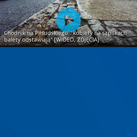
Chodnik na Piłsudskiego: "kobiety na szpilkach
balety odstawiają" [WIDEO, ZDJĘCIA]