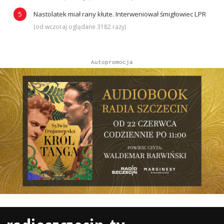
Nastolatek miał rany kłute. Interweniował śmigłowiec LPR
(od wczoraj oglądane 3182 razy)
Autopromocja