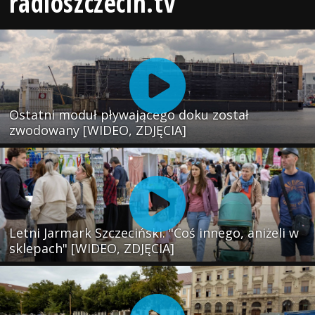
radioszczecin.tv
Ostatni moduł pływającego doku został
zwodowany [WIDEO, ZDJĘCIA]
Letni Jarmark Szczeciński. "Coś innego, aniżeli w
sklepach" [WIDEO, ZDJĘCIA]