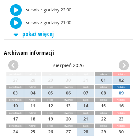
serwis z godziny 22:00
serwis z godziny 21:00
pokaż więcej
Archiwum informacji
sierpień 2026
poniedziałek
wtorek
środa
czwartek
piątek
sobota
niedziela
27
28
29
30
31
01
02
poniedziałek
wtorek
środa
czwartek
piątek
sobota
niedziela
03
04
05
06
07
08
09
poniedziałek
wtorek
środa
czwartek
piątek
sobota
niedziela
10
11
12
13
14
15
16
poniedziałek
wtorek
środa
czwartek
piątek
sobota
niedziela
17
18
19
20
21
22
23
poniedziałek
wtorek
środa
czwartek
piątek
sobota
niedziela
24
25
26
27
28
29
30