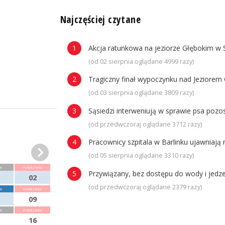
n
Najczęściej czytane
Akcja ratunkowa na jeziorze Głębokim w 
(od 02 sierpnia oglądane 4999 razy)
Tragiczny finał wypoczynku nad Jeziorem 
(od 03 sierpnia oglądane 3809 razy)
Sąsiedzi interweniują w sprawie psa poz
(od przedwczoraj oglądane 3712 razy)
Pracownicy szpitala w Barlinku ujawniaj
(od 05 sierpnia oglądane 3310 razy)
a
niedziela
Przywiązany, bez dostępu do wody i jedze
02
(od przedwczoraj oglądane 2379 razy)
a
niedziela
09
a
niedziela
16