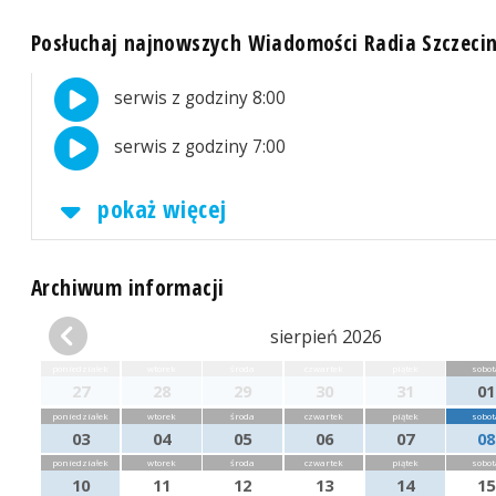
Posłuchaj najnowszych Wiadomości Radia Szczeci
serwis z godziny 8:00
serwis z godziny 7:00
pokaż więcej
Archiwum informacji
sierpień 2026
poniedziałek
wtorek
środa
czwartek
piątek
sobot
27
28
29
30
31
01
poniedziałek
wtorek
środa
czwartek
piątek
sobot
03
04
05
06
07
08
poniedziałek
wtorek
środa
czwartek
piątek
sobot
10
11
12
13
14
15