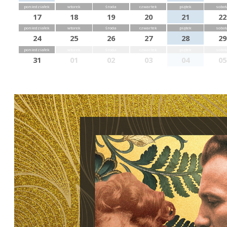
poniedziałek
wtorek
środa
czwartek
piątek
sobot
17
18
19
20
21
22
poniedziałek
wtorek
środa
czwartek
piątek
sobot
24
25
26
27
28
29
poniedziałek
wtorek
środa
czwartek
piątek
sobot
31
01
02
03
04
05