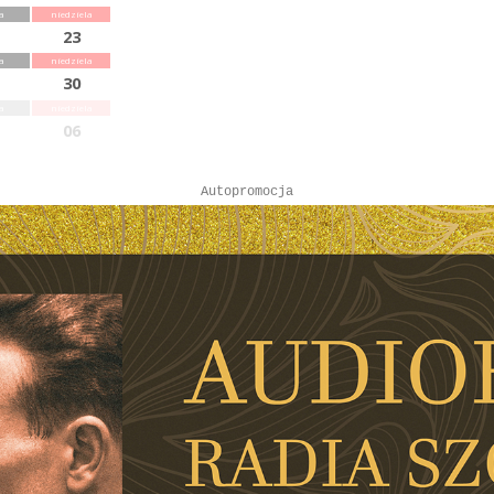
a
niedziela
23
a
niedziela
30
a
niedziela
06
Autopromocja