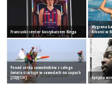
u
Wygrana ka
Francuski center koszykarzem Kinga
Arkonii w 
Ponad setka zawodników z całego
e
świata startuje w zawodach na supach
[ZDJĘCIA]
Spójnia wz