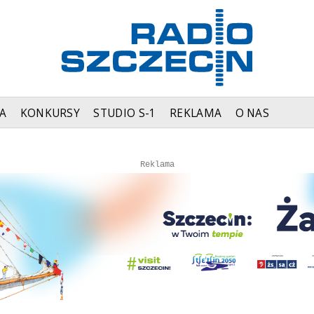
A
KONKURSY
STUDIO S-1
REKLAMA
O NAS
Autopromocja
Autopromocja
Reklama