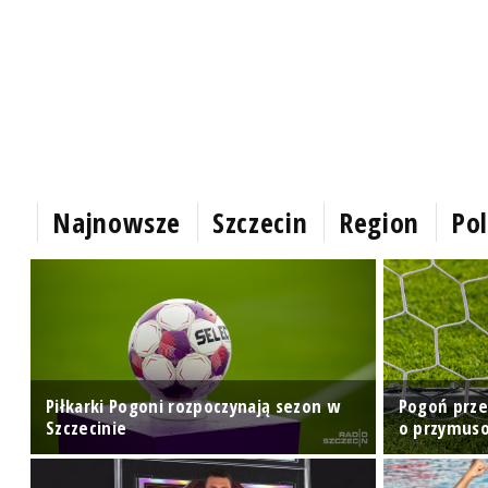
Najnowsze
Szczecin
Region
Pol
Piłkarki Pogoni rozpoczynają sezon w
Pogoń prze
Szczecinie
o przymuso