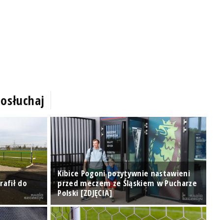
osłuchaj
Kibice Pogoni pozytywnie nastawieni
rafił do
przed meczem ze Śląskiem w Pucharze
Polski [ZDJĘCIA]
R