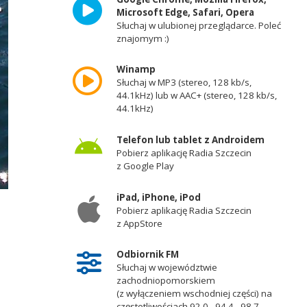
Microsoft Edge, Safari, Opera
Słuchaj w ulubionej przeglądarce. Poleć
znajomym :)
Winamp
Słuchaj w MP3 (stereo, 128 kb/s,
44.1kHz) lub w AAC+ (stereo, 128 kb/s,
44.1kHz)
Telefon lub tablet z Androidem
Pobierz aplikację Radia Szczecin
z Google Play
iPad, iPhone, iPod
Pobierz aplikację Radia Szczecin
z AppStore
Odbiornik FM
Słuchaj w województwie
zachodniopomorskiem
(z wyłączeniem wschodniej części) na
częstotliwościach 92,0 - 94,4 - 98,7 -