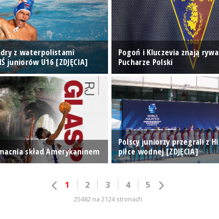
dry z waterpolistami
Pogoń i Kluczevia znają rywa
MŚ juniorów U16 [ZDJĘCIA]
Pucharze Polski
Polscy juniorzy przegrali z H
macnia skład Amerykaninem
piłce wodnej [ZDJĘCIA]
1
2
3
4
5
25482 na 2124 stronach