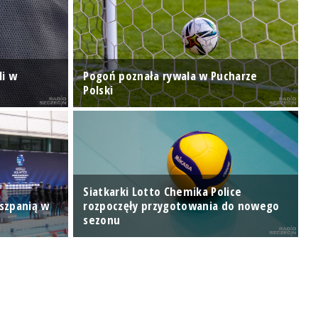
li w
Pogoń poznała rywala w Pucharze
Polski
Z
Siatkarki Lotto Chemika Police
iszpanią w
rozpoczęły przygotowania do nowego
Z
sezonu
d