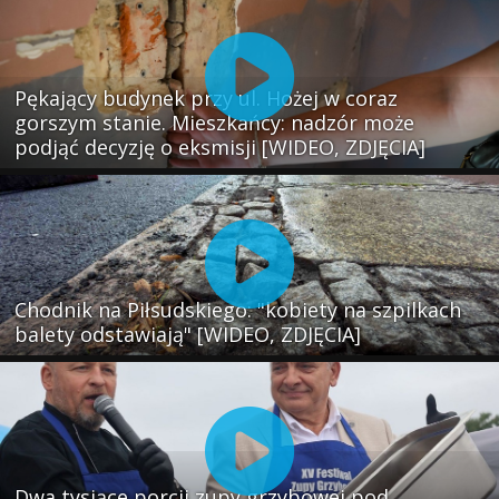
Pękający budynek przy ul. Hożej w coraz
gorszym stanie. Mieszkańcy: nadzór może
podjąć decyzję o eksmisji [WIDEO, ZDJĘCIA]
Chodnik na Piłsudskiego: "kobiety na szpilkach
balety odstawiają" [WIDEO, ZDJĘCIA]
Dwa tysiące porcji zupy grzybowej pod