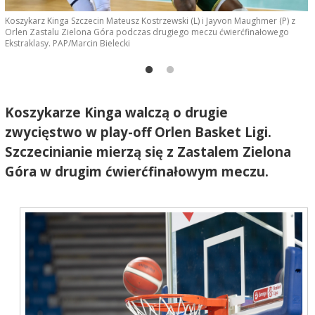
Koszykarz Kinga Szczecin Mateusz Kostrzewski (L) i Jayvon Maughmer (P) z
F
Orlen Zastalu Zielona Góra podczas drugiego meczu ćwierćfinałowego
Ekstraklasy. PAP/Marcin Bielecki
Koszykarze Kinga walczą o drugie
zwycięstwo w play-off Orlen Basket Ligi.
Szczecinianie mierzą się z Zastalem Zielona
Góra w drugim ćwierćfinałowym meczu.