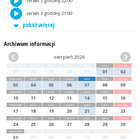
serwis z godziny 22:00
serwis z godziny 21:00
pokaż więcej
Archiwum informacji
sierpień 2026
poniedziałek
wtorek
środa
czwartek
piątek
sobota
niedziela
27
28
29
30
31
01
02
poniedziałek
wtorek
środa
czwartek
piątek
sobota
niedziela
03
04
05
06
07
08
09
poniedziałek
wtorek
środa
czwartek
piątek
sobota
niedziela
10
11
12
13
14
15
16
poniedziałek
wtorek
środa
czwartek
piątek
sobota
niedziela
17
18
19
20
21
22
23
poniedziałek
wtorek
środa
czwartek
piątek
sobota
niedziela
24
25
26
27
28
29
30
poniedziałek
wtorek
środa
czwartek
piątek
sobota
niedziela
31
01
02
03
04
05
06