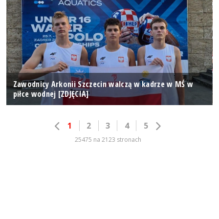
Zawodnicy Arkonii Szczecin walczą w kadrze w MŚ w
piłce wodnej [ZDJĘCIA]
1
2
3
4
5
25475 na 2123 stronach