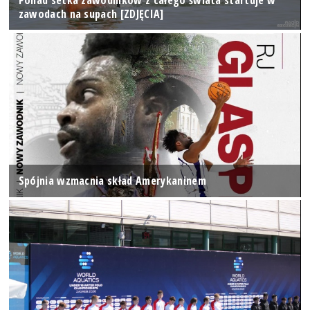
Ponad setka zawodników z całego świata startuje w
zawodach na supach [ZDJĘCIA]
Spójnia wzmacnia skład Amerykaninem