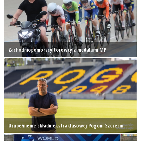
Zachodniopomorscy torowcy z medalami MP
Uzupełnienie składu ekstraklasowej Pogoni Szczecin