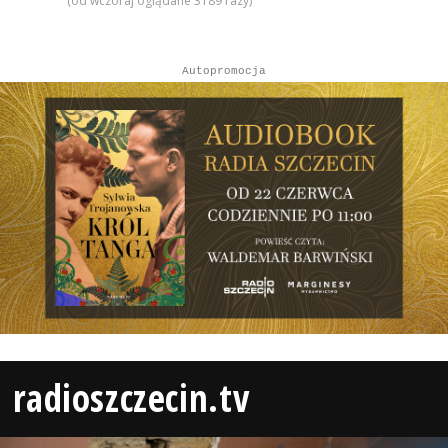
(od wczoraj oglądane 3189 razy)
Autopromocja
radioszczecin.tv