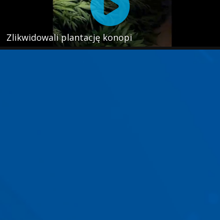
Zlikwidowali plantację konopi