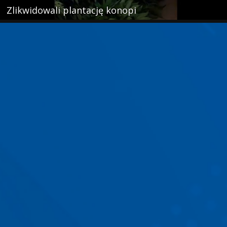
Zlikwidowali plantację konopi