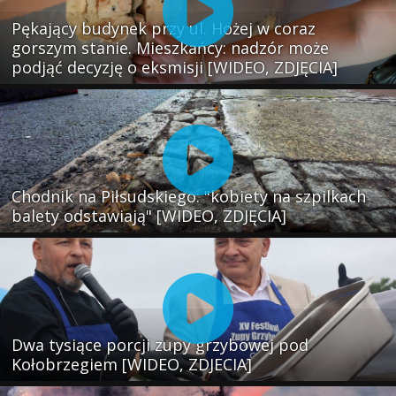
Pękający budynek przy ul. Hożej w coraz
gorszym stanie. Mieszkańcy: nadzór może
podjąć decyzję o eksmisji [WIDEO, ZDJĘCIA]
Chodnik na Piłsudskiego: "kobiety na szpilkach
balety odstawiają" [WIDEO, ZDJĘCIA]
Dwa tysiące porcji zupy grzybowej pod
Kołobrzegiem [WIDEO, ZDJECIA]