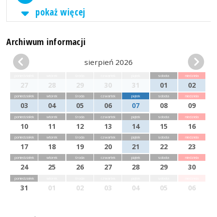
pokaż więcej
Archiwum informacji
sierpień 2026
poniedziałek
wtorek
środa
czwartek
piątek
sobota
niedziela
27
28
29
30
31
01
02
poniedziałek
wtorek
środa
czwartek
piątek
sobota
niedziela
03
04
05
06
07
08
09
poniedziałek
wtorek
środa
czwartek
piątek
sobota
niedziela
10
11
12
13
14
15
16
poniedziałek
wtorek
środa
czwartek
piątek
sobota
niedziela
17
18
19
20
21
22
23
poniedziałek
wtorek
środa
czwartek
piątek
sobota
niedziela
24
25
26
27
28
29
30
poniedziałek
wtorek
środa
czwartek
piątek
sobota
niedziela
31
01
02
03
04
05
06