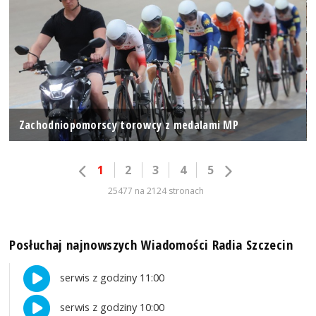
Zachodniopomorscy torowcy z medalami MP
1
2
3
4
5
25477 na 2124 stronach
Posłuchaj najnowszych Wiadomości Radia Szczecin
serwis z godziny 11:00
serwis z godziny 10:00