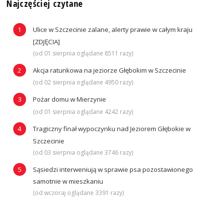
Najczęściej czytane
Ulice w Szczecinie zalane, alerty prawie w całym kraju
[ZDJĘCIA]
(od 01 sierpnia oglądane 8511 razy)
Akcja ratunkowa na jeziorze Głębokim w Szczecinie
(od 02 sierpnia oglądane 4950 razy)
Pożar domu w Mierzynie
(od 01 sierpnia oglądane 4242 razy)
Tragiczny finał wypoczynku nad Jeziorem Głębokie w
Szczecinie
(od 03 sierpnia oglądane 3746 razy)
Sąsiedzi interweniują w sprawie psa pozostawionego
samotnie w mieszkaniu
(od wczoraj oglądane 3391 razy)