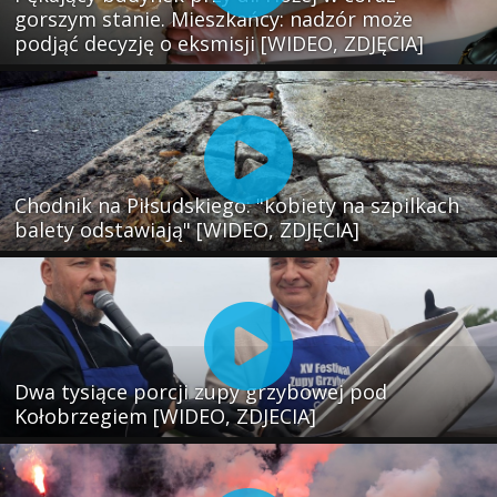
gorszym stanie. Mieszkańcy: nadzór może
podjąć decyzję o eksmisji [WIDEO, ZDJĘCIA]
Chodnik na Piłsudskiego: "kobiety na szpilkach
balety odstawiają" [WIDEO, ZDJĘCIA]
Dwa tysiące porcji zupy grzybowej pod
Kołobrzegiem [WIDEO, ZDJECIA]