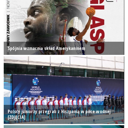
Spójnia wzmacnia skład Amerykaninem
Polscy juniorzy przegrali z Hiszpanią w piłce wodnej
[ZDJĘCIA]