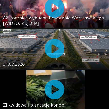
82. rocznica wybuchu Powstania Warszawskiego
[WIDEO, ZDJĘCIA]
31.07.2026
Zlikwidowali plantację konopi