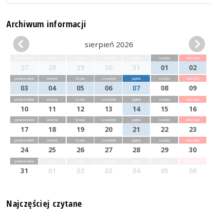
Archiwum informacji
sierpień 2026
poniedziałek
wtorek
środa
czwartek
piątek
sobota
niedziela
27
28
29
30
31
01
02
poniedziałek
wtorek
środa
czwartek
piątek
sobota
niedziela
03
04
05
06
07
08
09
poniedziałek
wtorek
środa
czwartek
piątek
sobota
niedziela
10
11
12
13
14
15
16
poniedziałek
wtorek
środa
czwartek
piątek
sobota
niedziela
17
18
19
20
21
22
23
poniedziałek
wtorek
środa
czwartek
piątek
sobota
niedziela
24
25
26
27
28
29
30
poniedziałek
wtorek
środa
czwartek
piątek
sobota
niedziela
31
01
02
03
04
05
06
Najczęściej czytane