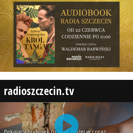
radioszczecin.tv
Pękający budynek przy ul. Hożej w coraz