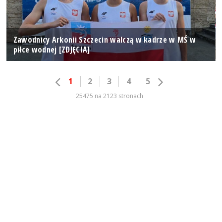
Zawodnicy Arkonii Szczecin walczą w kadrze w MŚ w
piłce wodnej [ZDJĘCIA]
1
2
3
4
5
25475 na 2123 stronach