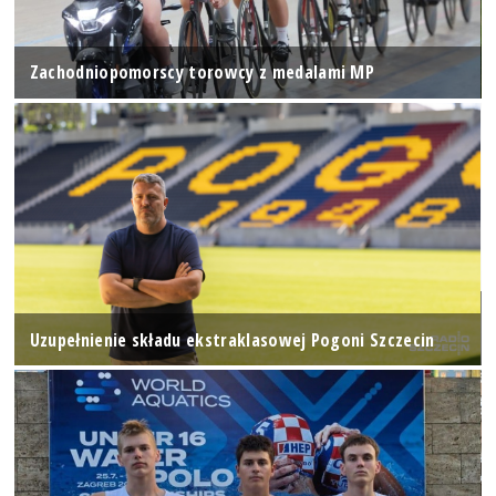
Zachodniopomorscy torowcy z medalami MP
Uzupełnienie składu ekstraklasowej Pogoni Szczecin