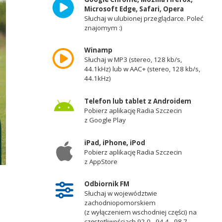
Microsoft Edge, Safari, Opera
Słuchaj w ulubionej przeglądarce. Poleć
znajomym :)
Winamp
Słuchaj w MP3 (stereo, 128 kb/s,
44.1kHz) lub w AAC+ (stereo, 128 kb/s,
44.1kHz)
Telefon lub tablet z Androidem
Pobierz aplikację Radia Szczecin
z Google Play
iPad, iPhone, iPod
Pobierz aplikację Radia Szczecin
z AppStore
Odbiornik FM
Słuchaj w województwie
zachodniopomorskiem
(z wyłączeniem wschodniej części) na
częstotliwościach 92,0 - 94,4 - 98,7 -