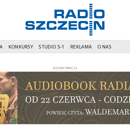
A
KONKURSY
STUDIO S-1
REKLAMA
O NAS
Autopromocja
Reklama