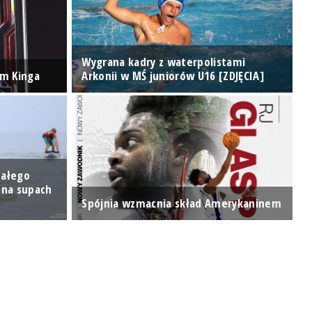
Wygrana kadry z waterpolistami
S
em Kinga
Arkonii w MŚ juniorów U16 [ZDJĘCIA]
i
całego
 na supach
K
Spójnia wzmacnia skład Amerykaninem
D