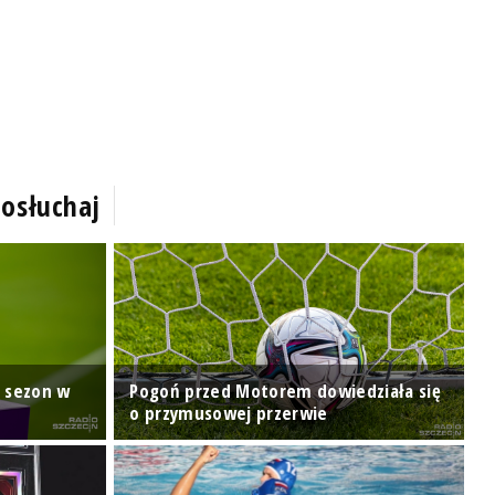
osłuchaj
S
ą sezon w
Pogoń przed Motorem dowiedziała się
l
o przymusowej przerwie
C