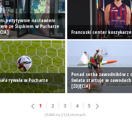
oni pozytywnie nastawieni
em ze Śląskiem w Pucharze
ĘCIA]
Francuski center koszykarz
Ponad setka zawodników z 
ała rywala w Pucharze
świata startuje w zawodach
[ZDJĘCIA]
1
2
3
4
5
25484 na 2124 stronach