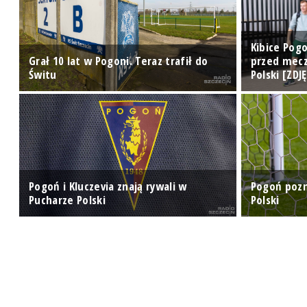
Kibice Pog
Grał 10 lat w Pogoni. Teraz trafił do
przed mecz
Świtu
Polski [ZDJ
u
Pogoń i Kluczevia znają rywali w
Pogoń pozn
Pucharze Polski
Polski