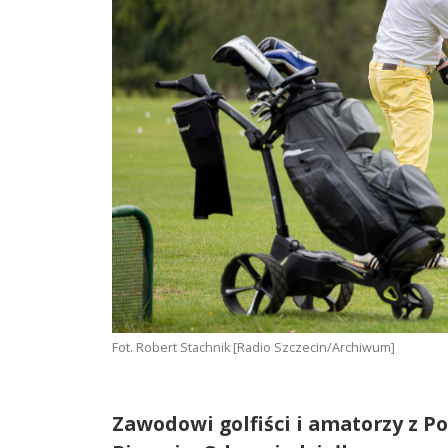
Fot. Robert Stachnik [Radio Szczecin/Archiwum]
Zawodowi golfiści i amatorzy z P