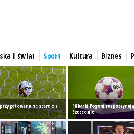
ska i świat
Sport
Kultura
Biznes
P
 przygotowana na starcie z
Piłkarki Pogoni rozpoczynaj
Szczecinie