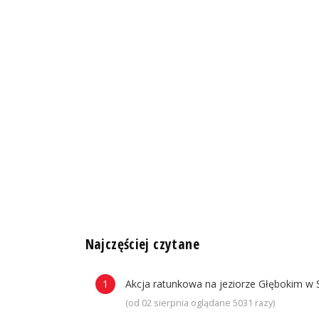
n
Najczęściej czytane
Akcja ratunkowa na jeziorze Głębokim w 
(od 02 sierpnia oglądane 5031 razy)