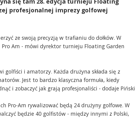
na się tam 28. edycja turnieju Floating
zej profesjonalnej imprezy golfowej
erzyć ze swoją precyzją w trafianiu do dołków. W
j Pro Am - mówi dyrektor turnieju Floating Garden
i golfiści i amatorzy. Każda drużyna składa się z
atorów. Jest to bardzo klasyczna formuła, kiedy
ąć i zobaczyć jak grają profesjonaliści - dodaje Piński
ach Pro-Am rywalizować będą 24 drużyny golfowe. W
alczyć będzie 40 golfistów - między innymi z Polski,