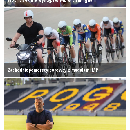
Piotr Lisek nie wystąpi w ME w Birmingham
Zachodniopomorscy torowcy z medalami MP