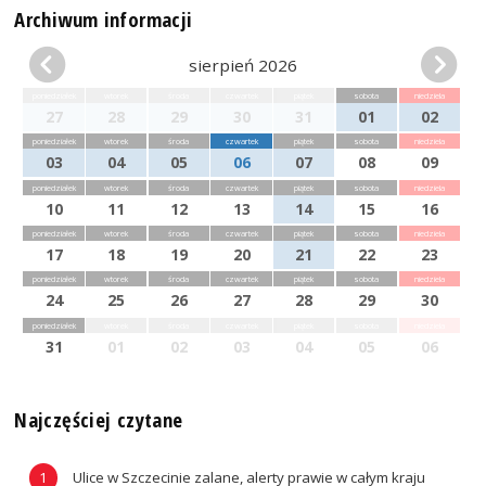
Archiwum informacji
sierpień 2026
poniedziałek
wtorek
środa
czwartek
piątek
sobota
niedziela
27
28
29
30
31
01
02
poniedziałek
wtorek
środa
czwartek
piątek
sobota
niedziela
03
04
05
06
07
08
09
poniedziałek
wtorek
środa
czwartek
piątek
sobota
niedziela
10
11
12
13
14
15
16
poniedziałek
wtorek
środa
czwartek
piątek
sobota
niedziela
17
18
19
20
21
22
23
poniedziałek
wtorek
środa
czwartek
piątek
sobota
niedziela
24
25
26
27
28
29
30
poniedziałek
wtorek
środa
czwartek
piątek
sobota
niedziela
31
01
02
03
04
05
06
Najczęściej czytane
Ulice w Szczecinie zalane, alerty prawie w całym kraju