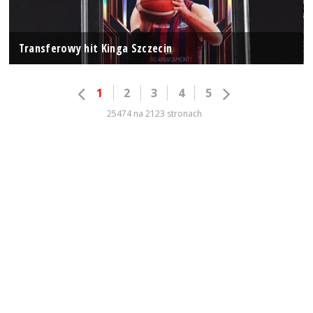
Transferowy hit Kinga Szczecin
1
2
3
4
5
25474 na 2123 stronach