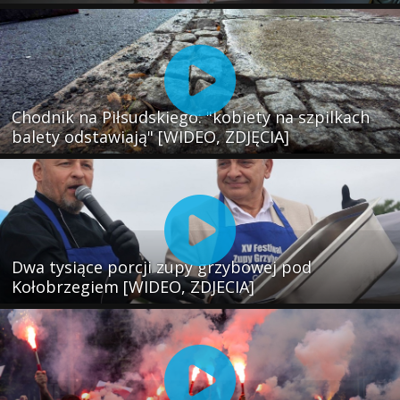
Chodnik na Piłsudskiego: "kobiety na szpilkach
balety odstawiają" [WIDEO, ZDJĘCIA]
Dwa tysiące porcji zupy grzybowej pod
Kołobrzegiem [WIDEO, ZDJECIA]