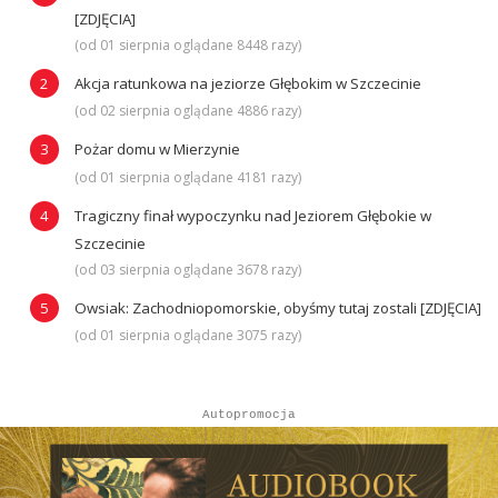
[ZDJĘCIA]
(od 01 sierpnia oglądane 8448 razy)
Akcja ratunkowa na jeziorze Głębokim w Szczecinie
(od 02 sierpnia oglądane 4886 razy)
Pożar domu w Mierzynie
(od 01 sierpnia oglądane 4181 razy)
Tragiczny finał wypoczynku nad Jeziorem Głębokie w
Szczecinie
(od 03 sierpnia oglądane 3678 razy)
Owsiak: Zachodniopomorskie, obyśmy tutaj zostali [ZDJĘCIA]
(od 01 sierpnia oglądane 3075 razy)
Autopromocja