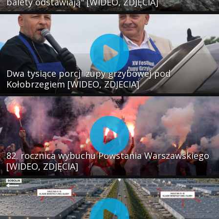
balety odstawiają" [WIDEO, ZDJĘCIA]
Dwa tysiące porcji zupy grzybowej pod
Kołobrzegiem [WIDEO, ZDJECIA]
82. rocznica wybuchu Powstania Warszawskiego
[WIDEO, ZDJĘCIA]