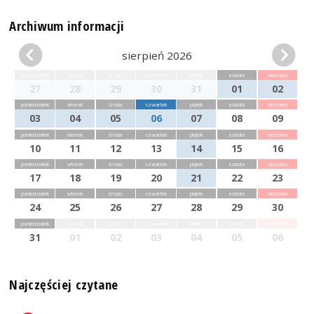
Archiwum informacji
sierpień 2026
poniedziałek
wtorek
środa
czwartek
piątek
sobota
niedziela
27
28
29
30
31
01
02
poniedziałek
wtorek
środa
czwartek
piątek
sobota
niedziela
03
04
05
06
07
08
09
poniedziałek
wtorek
środa
czwartek
piątek
sobota
niedziela
10
11
12
13
14
15
16
poniedziałek
wtorek
środa
czwartek
piątek
sobota
niedziela
17
18
19
20
21
22
23
poniedziałek
wtorek
środa
czwartek
piątek
sobota
niedziela
24
25
26
27
28
29
30
poniedziałek
wtorek
środa
czwartek
piątek
sobota
niedziela
31
01
02
03
04
05
06
Najczęściej czytane