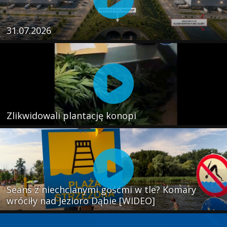
31.07.2026
Zlikwidowali plantację konopi
Seans z niechcianymi gośćmi w tle? Komary
wróciły nad Jezioro Dąbie [WIDEO]