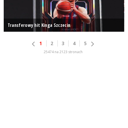
Transferowy hit Kinga Szczecin
1
2
3
4
5
25474 na 2123 stronach