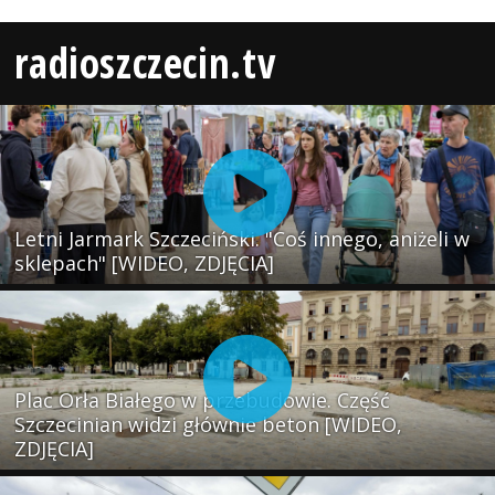
radioszczecin.tv
Letni Jarmark Szczeciński. "Coś innego, aniżeli w
sklepach" [WIDEO, ZDJĘCIA]
Plac Orła Białego w przebudowie. Część
Szczecinian widzi głównie beton [WIDEO,
ZDJĘCIA]