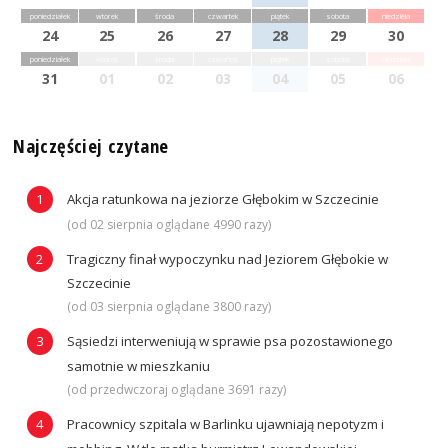
poniedziałek
wtorek
środa
czwartek
piątek
sobota
niedziela
24
25
26
27
28
29
30
poniedziałek
wtorek
środa
czwartek
piątek
sobota
niedziela
31
01
02
03
04
05
06
Najczęściej czytane
Akcja ratunkowa na jeziorze Głębokim w Szczecinie
(od 02 sierpnia oglądane 4990 razy)
Tragiczny finał wypoczynku nad Jeziorem Głębokie w
Szczecinie
(od 03 sierpnia oglądane 3800 razy)
Sąsiedzi interweniują w sprawie psa pozostawionego
samotnie w mieszkaniu
(od przedwczoraj oglądane 3691 razy)
Pracownicy szpitala w Barlinku ujawniają nepotyzm i