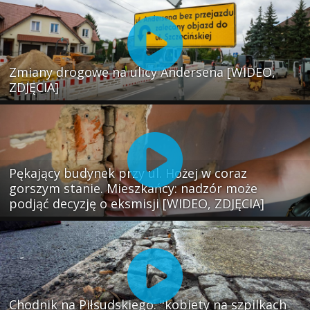
Zmiany drogowe na ulicy Andersena [WIDEO,
ZDJĘCIA]
Pękający budynek przy ul. Hożej w coraz
gorszym stanie. Mieszkańcy: nadzór może
podjąć decyzję o eksmisji [WIDEO, ZDJĘCIA]
Chodnik na Piłsudskiego: "kobiety na szpilkach