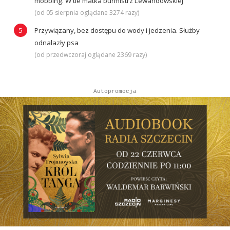
mobbing. W tle matka burmistrz Lewandowskiej
(od 05 sierpnia oglądane 3274 razy)
Przywiązany, bez dostępu do wody i jedzenia. Służby
odnalazły psa
(od przedwczoraj oglądane 2369 razy)
Autopromocja