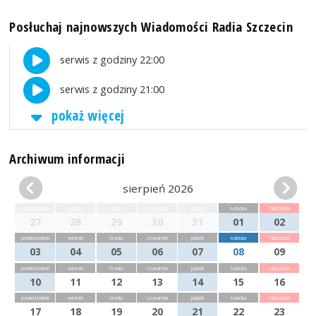
Posłuchaj najnowszych Wiadomości Radia Szczecin
serwis z godziny 22:00
serwis z godziny 21:00
pokaż więcej
Archiwum informacji
sierpień 2026
poniedziałek
wtorek
środa
czwartek
piątek
sobota
niedziela
27
28
29
30
31
01
02
poniedziałek
wtorek
środa
czwartek
piątek
sobota
niedziela
03
04
05
06
07
08
09
poniedziałek
wtorek
środa
czwartek
piątek
sobota
niedziela
10
11
12
13
14
15
16
poniedziałek
wtorek
środa
czwartek
piątek
sobota
niedziela
17
18
19
20
21
22
23