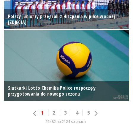
Polscy juniorzy przegrali z Hiszpanią w piłce wodnej
[ZDJĘCIA]
Siatkarki Lotto Chemika Police rozpoczęły
przygotowania do nowego sezonu
1
2
3
4
5
25482 na 2124 stronach