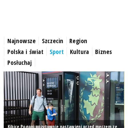
Najnowsze
Szczecin
Region
Polska i świat
Sport
Kultura
Biznes
Posłuchaj
Kibice Pogoni pozytywnie nastawieni przed meczem ze