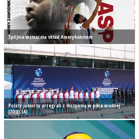
Spójnia wzmacnia skład Amerykaninem
Polscy juniorzy przegrali z Hiszpanią w piłce wodnej
[ZDJĘCIA]