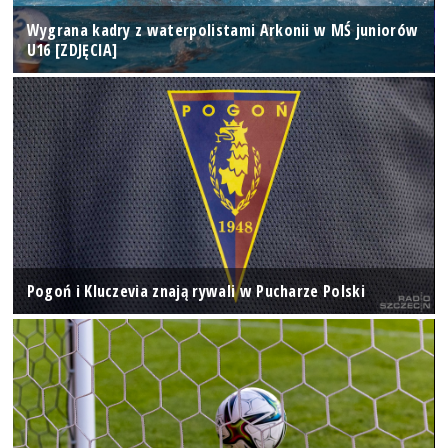
Wygrana kadry z waterpolistami Arkonii w MŚ juniorów
U16 [ZDJĘCIA]
Pogoń i Kluczevia znają rywali w Pucharze Polski