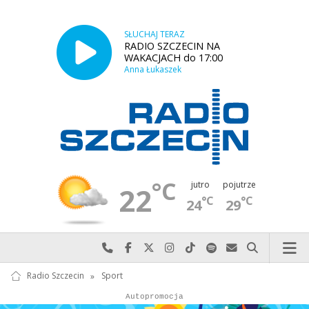
SŁUCHAJ TERAZ
RADIO SZCZECIN NA
WAKACJACH do 17:00
Anna Łukaszek
°C
jutro
pojutrze
22
°C
°C
24
29
Najlepiej po prostu do nas zadzwoń
Odwiedź nas na Facebook-u
Odwiedź nas na X
Odwiedź nas na Instagram-ie
Odwiedź nas na TikTok-u
Szukaj nas na Spotify
Wyślij do nas w
Szukaj
Radio Szczecin
»
Sport
Autopromocja
Autopromocja
Reklama