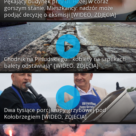
Pękający budynek przy ul. Hożej w coraz
gorszym stanie. Mieszkańcy: nadzór może
podjąć decyzję o eksmisji [WIDEO, ZDJĘCIA]
Chodnik na Piłsudskiego: "kobiety na szpilkach
balety odstawiają" [WIDEO, ZDJĘCIA]
Dwa tysiące porcji zupy grzybowej pod
Kołobrzegiem [WIDEO, ZDJECIA]