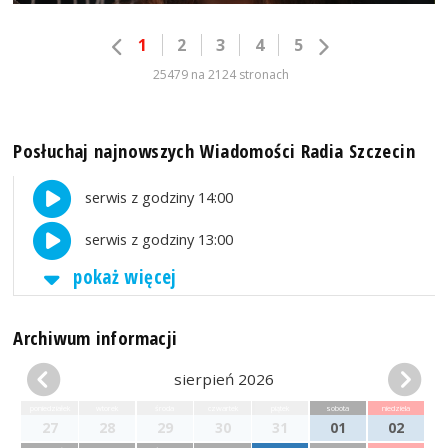
1
2
3
4
5
25479 na 2124 stronach
Posłuchaj najnowszych Wiadomości Radia Szczecin
serwis z godziny 14:00
serwis z godziny 13:00
pokaż więcej
Archiwum informacji
sierpień 2026
poniedziałek
wtorek
środa
czwartek
piątek
sobota
niedziela
27
28
29
30
31
01
02