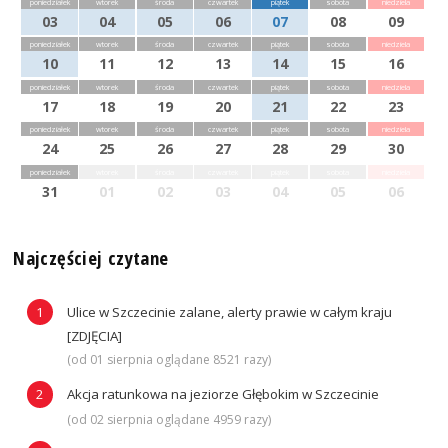
poniedziałek
wtorek
środa
czwartek
piątek
sobota
niedziela
03
04
05
06
07
08
09
poniedziałek
wtorek
środa
czwartek
piątek
sobota
niedziela
10
11
12
13
14
15
16
poniedziałek
wtorek
środa
czwartek
piątek
sobota
niedziela
17
18
19
20
21
22
23
poniedziałek
wtorek
środa
czwartek
piątek
sobota
niedziela
24
25
26
27
28
29
30
poniedziałek
wtorek
środa
czwartek
piątek
sobota
niedziela
31
01
02
03
04
05
06
Najczęściej czytane
Ulice w Szczecinie zalane, alerty prawie w całym kraju
[ZDJĘCIA]
(od 01 sierpnia oglądane 8521 razy)
Akcja ratunkowa na jeziorze Głębokim w Szczecinie
(od 02 sierpnia oglądane 4959 razy)