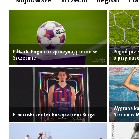
Piłkarki Pogoni rozpoczynają sezon w
Pogoń prze
Szczecinie
o przymuso
u
Wygrana ka
Francuski center koszykarzem Kinga
Arkonii w 