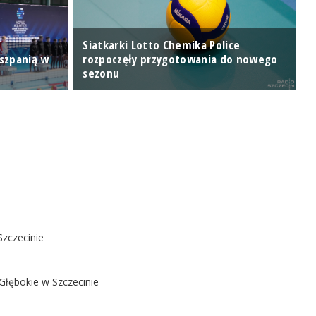
Siatkarki Lotto Chemika Police
iszpanią w
rozpoczęły przygotowania do nowego
Z
sezonu
d
Szczecinie
Głębokie w Szczecinie