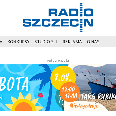
A
KONKURSY
STUDIO S-1
REKLAMA
O NAS
Autopromocja
Autopromocja
Reklama