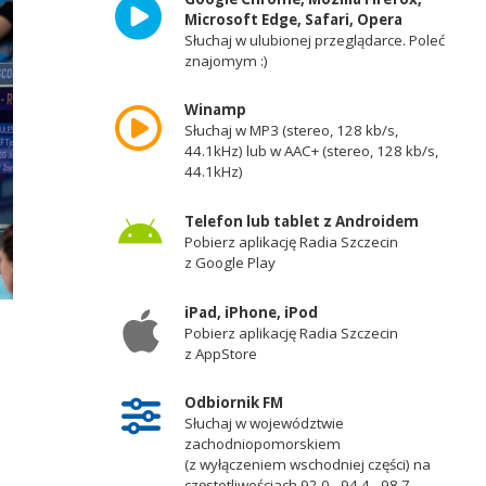
Microsoft Edge, Safari, Opera
Słuchaj w ulubionej przeglądarce. Poleć
znajomym :)
Winamp
Słuchaj w MP3 (stereo, 128 kb/s,
44.1kHz) lub w AAC+ (stereo, 128 kb/s,
44.1kHz)
Telefon lub tablet z Androidem
Pobierz aplikację Radia Szczecin
z Google Play
iPad, iPhone, iPod
Pobierz aplikację Radia Szczecin
z AppStore
Odbiornik FM
Słuchaj w województwie
zachodniopomorskiem
(z wyłączeniem wschodniej części) na
częstotliwościach 92,0 - 94,4 - 98,7 -