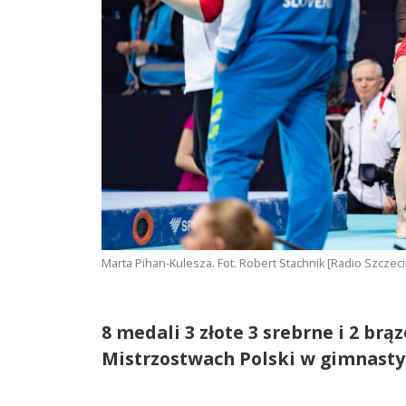
Marta Pihan-Kulesza. Fot. Robert Stachnik [Radio Szcze
8 medali 3 złote 3 srebrne i 2 br
Mistrzostwach Polski w gimnasty