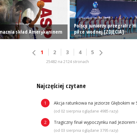
Polscy juniorzy przegrali z H
macnia skład Amerykaninem
piłce wodnej [ZDJĘCIA]
1
2
3
4
5
25482 na 2124 stronach
n
Najczęściej czytane
Akcja ratunkowa na jeziorze Głębokim w 
(od 02 sierpnia oglądane 4985 razy)
Tragiczny finał wypoczynku nad Jeziorem 
(od 03 sierpnia oglądane 3795 razy)