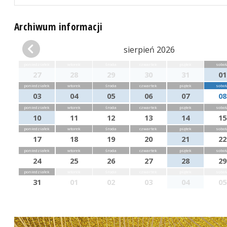
Archiwum informacji
sierpień 2026
poniedziałek
wtorek
środa
czwartek
piątek
sobot
27
28
29
30
31
01
poniedziałek
wtorek
środa
czwartek
piątek
sobot
03
04
05
06
07
08
poniedziałek
wtorek
środa
czwartek
piątek
sobot
10
11
12
13
14
15
poniedziałek
wtorek
środa
czwartek
piątek
sobot
17
18
19
20
21
22
poniedziałek
wtorek
środa
czwartek
piątek
sobot
24
25
26
27
28
29
poniedziałek
wtorek
środa
czwartek
piątek
sobot
31
01
02
03
04
05