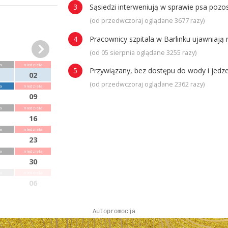
Sąsiedzi interweniują w sprawie psa poz
(od przedwczoraj oglądane 3677 razy)
Pracownicy szpitala w Barlinku ujawniaj
(od 05 sierpnia oglądane 3255 razy)
a
niedziela
Przywiązany, bez dostępu do wody i jedze
02
(od przedwczoraj oglądane 2362 razy)
a
niedziela
09
a
niedziela
16
a
niedziela
23
a
niedziela
30
a
niedziela
06
Autopromocja