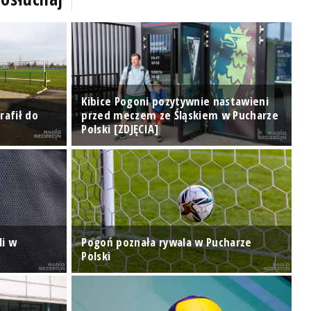
Kibice Pogoni pozytywnie nastawieni
rafił do
przed meczem ze Śląskiem w Pucharze
Polski [ZDJĘCIA]
R
li w
Pogoń poznała rywala w Pucharze
Polski
Z