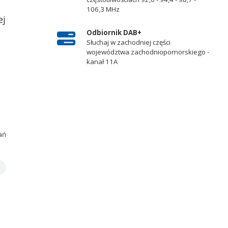
106,3 MHz
ej
Odbiornik DAB+
Słuchaj w zachodniej części
województwa zachodniopomorskiego -
kanał 11A
ań