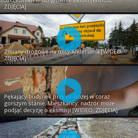
ZDJĘCIA]
Zmiany drogowe na ulicy Andersena [WIDEO,
ZDJĘCIA]
Pękający budynek przy ul. Hożej w coraz
gorszym stanie. Mieszkańcy: nadzór może
podjąć decyzję o eksmisji [WIDEO, ZDJĘCIA]