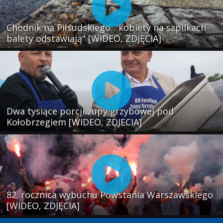
Chodnik na Piłsudskiego: "kobiety na szpilkach
balety odstawiają" [WIDEO, ZDJĘCIA]
Dwa tysiące porcji zupy grzybowej pod
Kołobrzegiem [WIDEO, ZDJECIA]
82. rocznica wybuchu Powstania Warszawskiego
[WIDEO, ZDJĘCIA]