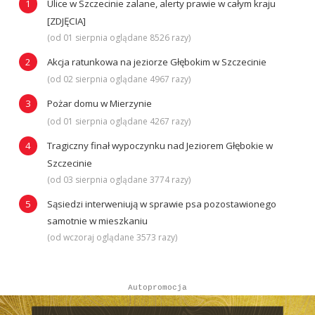
Ulice w Szczecinie zalane, alerty prawie w całym kraju
[ZDJĘCIA]
(od 01 sierpnia oglądane 8526 razy)
Akcja ratunkowa na jeziorze Głębokim w Szczecinie
(od 02 sierpnia oglądane 4967 razy)
Pożar domu w Mierzynie
(od 01 sierpnia oglądane 4267 razy)
Tragiczny finał wypoczynku nad Jeziorem Głębokie w
Szczecinie
(od 03 sierpnia oglądane 3774 razy)
Sąsiedzi interweniują w sprawie psa pozostawionego
samotnie w mieszkaniu
(od wczoraj oglądane 3573 razy)
Autopromocja