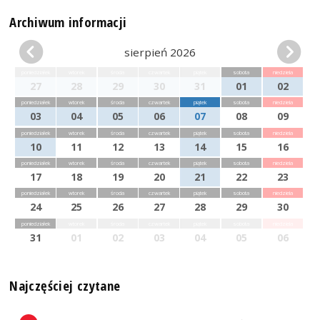
Archiwum informacji
sierpień 2026
poniedziałek
wtorek
środa
czwartek
piątek
sobota
niedziela
27
28
29
30
31
01
02
poniedziałek
wtorek
środa
czwartek
piątek
sobota
niedziela
03
04
05
06
07
08
09
poniedziałek
wtorek
środa
czwartek
piątek
sobota
niedziela
10
11
12
13
14
15
16
poniedziałek
wtorek
środa
czwartek
piątek
sobota
niedziela
17
18
19
20
21
22
23
poniedziałek
wtorek
środa
czwartek
piątek
sobota
niedziela
24
25
26
27
28
29
30
poniedziałek
wtorek
środa
czwartek
piątek
sobota
niedziela
31
01
02
03
04
05
06
Najczęściej czytane