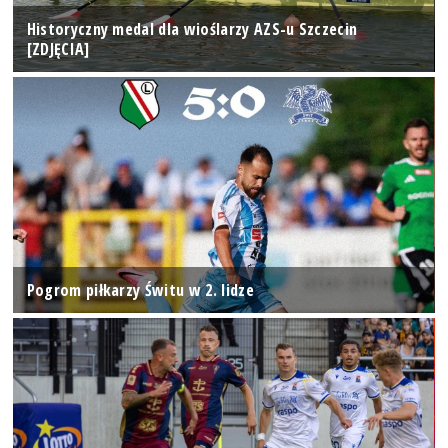
Historyczny medal dla wioślarzy AZS-u Szczecin
[ZDJĘCIA]
Pogrom piłkarzy Świtu w 2. lidze