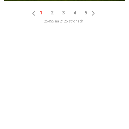
1
2
3
4
5
25495 na 2125 stronach