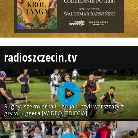
radioszczecin.tv
Rugby, szermierka i... zbijak, czyli warsztaty z
gry w juggera [WIDEO, ZDJĘCIA]