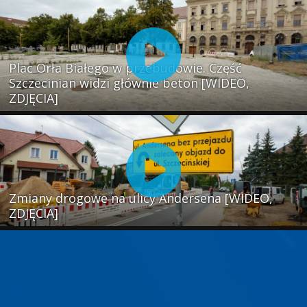
Plac Orła Białego w przebudowie. Część
Szczecinian widzi głównie beton [WIDEO,
ZDJĘCIA]
Zmiany drogowe na ulicy Andersena [WIDEO,
ZDJĘCIA]