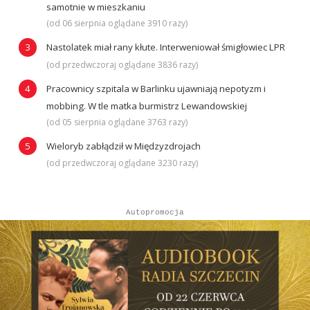
samotnie w mieszkaniu
(od 06 sierpnia oglądane 3910 razy)
Nastolatek miał rany kłute. Interweniował śmigłowiec LPR
(od przedwczoraj oglądane 3836 razy)
Pracownicy szpitala w Barlinku ujawniają nepotyzm i
mobbing. W tle matka burmistrz Lewandowskiej
(od 05 sierpnia oglądane 3763 razy)
Wieloryb zabłądził w Międzyzdrojach
(od przedwczoraj oglądane 3230 razy)
Autopromocja