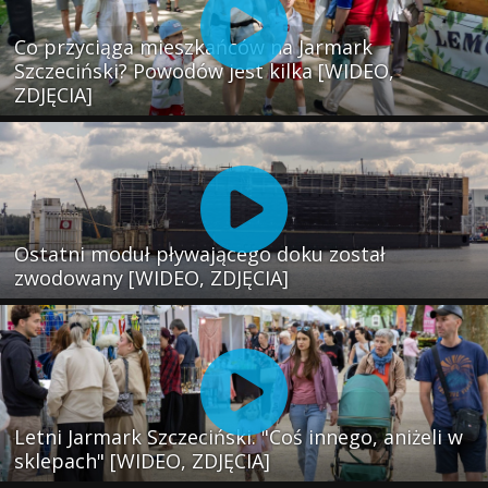
Co przyciąga mieszkańców na Jarmark
Szczeciński? Powodów jest kilka [WIDEO,
ZDJĘCIA]
Ostatni moduł pływającego doku został
zwodowany [WIDEO, ZDJĘCIA]
Letni Jarmark Szczeciński. "Coś innego, aniżeli w
sklepach" [WIDEO, ZDJĘCIA]