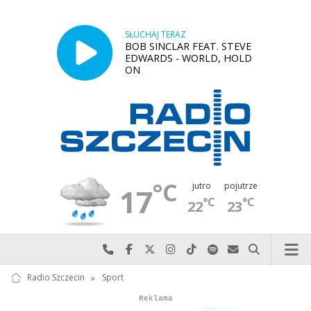
SŁUCHAJ TERAZ
BOB SINCLAR FEAT. STEVE
EDWARDS - WORLD, HOLD
ON
°C
jutro
pojutrze
17
°C
°C
22
23
Najlepiej po prostu do nas zadzwoń
Odwiedź nas na Facebook-u
Odwiedź nas na X
Odwiedź nas na Instagram-ie
Odwiedź nas na TikTok-u
Szukaj nas na Spotify
Wyślij do nas w
Szukaj
Radio Szczecin
»
Sport
Autopromocja
Reklama