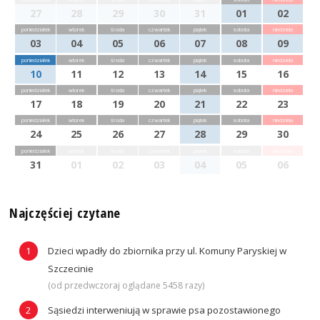
27
28
29
30
31
01
02
poniedziałek
wtorek
środa
czwartek
piątek
sobota
niedziela
03
04
05
06
07
08
09
poniedziałek
wtorek
środa
czwartek
piątek
sobota
niedziela
10
11
12
13
14
15
16
poniedziałek
wtorek
środa
czwartek
piątek
sobota
niedziela
17
18
19
20
21
22
23
poniedziałek
wtorek
środa
czwartek
piątek
sobota
niedziela
24
25
26
27
28
29
30
poniedziałek
wtorek
środa
czwartek
piątek
sobota
niedziela
31
01
02
03
04
05
06
Najczęściej czytane
Dzieci wpadły do zbiornika przy ul. Komuny Paryskiej w
Szczecinie
(od przedwczoraj oglądane 5458 razy)
Sąsiedzi interweniują w sprawie psa pozostawionego