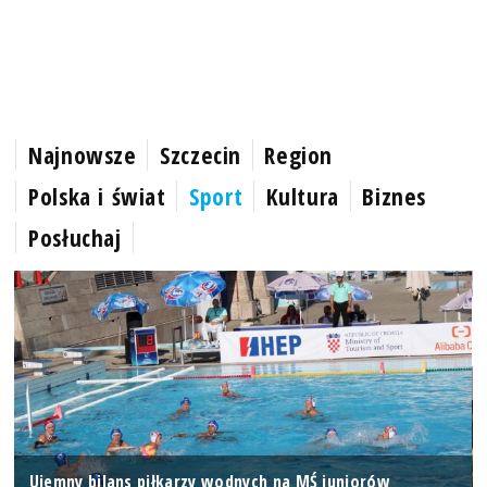
Najnowsze
Szczecin
Region
Polska i świat
Sport
Kultura
Biznes
Posłuchaj
Ujemny bilans piłkarzy wodnych na MŚ juniorów