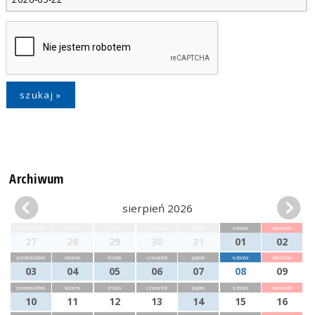
Archiwum
sierpień 2026
poniedziałek
wtorek
środa
czwartek
piątek
sobota
niedziela
27
28
29
30
31
01
02
poniedziałek
wtorek
środa
czwartek
piątek
sobota
niedziela
03
04
05
06
07
08
09
poniedziałek
wtorek
środa
czwartek
piątek
sobota
niedziela
10
11
12
13
14
15
16