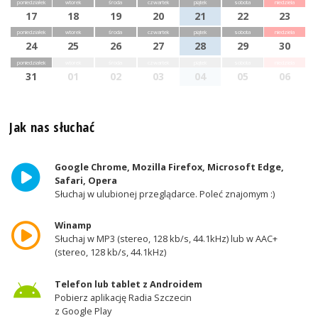
poniedziałek
wtorek
środa
czwartek
piątek
sobota
niedziela
17
18
19
20
21
22
23
poniedziałek
wtorek
środa
czwartek
piątek
sobota
niedziela
24
25
26
27
28
29
30
poniedziałek
wtorek
środa
czwartek
piątek
sobota
niedziela
31
01
02
03
04
05
06
Jak nas słuchać
Google Chrome, Mozilla Firefox, Microsoft Edge,
Safari, Opera
Słuchaj w ulubionej przeglądarce. Poleć znajomym :)
Winamp
Słuchaj w MP3 (stereo, 128 kb/s, 44.1kHz) lub w AAC+
(stereo, 128 kb/s, 44.1kHz)
Telefon lub tablet z Androidem
Pobierz aplikację Radia Szczecin
z Google Play