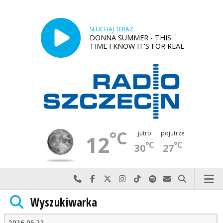
SŁUCHAJ TERAZ
DONNA SUMMER - THIS
TIME I KNOW IT'S FOR REAL
°C
jutro
pojutrze
12
°C
°C
30
27
Najlepiej po prostu do nas zadzwoń
Odwiedź nas na Facebook-u
Odwiedź nas na X
Odwiedź nas na Instagram-ie
Odwiedź nas na TikTok-u
Szukaj nas na Spotify
Wyślij do nas w
Szukaj
Wyszukiwarka
Radio Szczecin
»
Wyszukiwarka