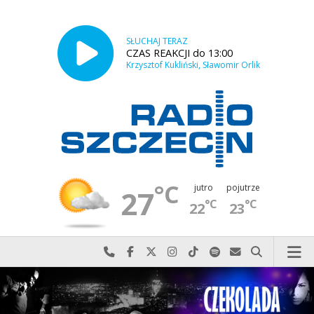
SŁUCHAJ TERAZ
CZAS REAKCJI do 13:00
Krzysztof Kukliński, Sławomir Orlik
°C
jutro
pojutrze
27
°C
°C
22
23
Najlepiej po prostu do nas zadzwoń
Odwiedź nas na Facebook-u
Odwiedź nas na X
Odwiedź nas na Instagram-ie
Odwiedź nas na TikTok-u
Szukaj nas na Spotify
Wyślij do nas w
Szukaj