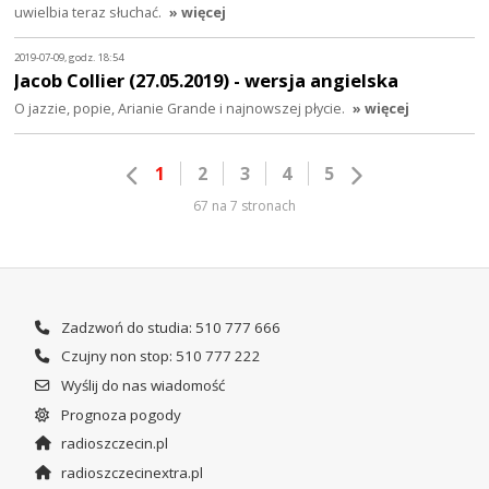
uwielbia teraz słuchać.
» więcej
2019-07-09, godz. 18:54
Jacob Collier (27.05.2019) - wersja angielska
O jazzie, popie, Arianie Grande i najnowszej płycie.
» więcej
1
2
3
4
5
67 na 7 stronach
Zadzwoń do studia: 510 777 666
Czujny non stop: 510 777 222
Wyślij do nas wiadomość
Prognoza pogody
radioszczecin.pl
radioszczecinextra.pl