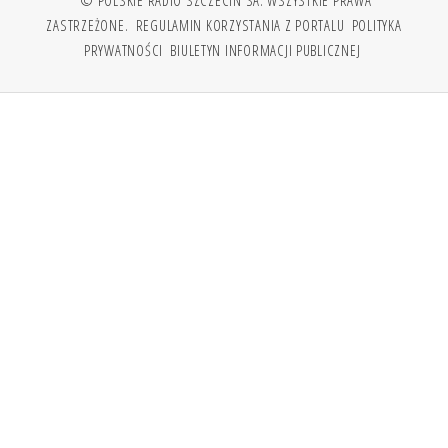
© POLSKIE RADIO SZCZECIN SA. WSZYSTKIE PRAWA
ZASTRZEŻONE.
REGULAMIN KORZYSTANIA Z PORTALU
POLITYKA
PRYWATNOŚCI
BIULETYN INFORMACJI PUBLICZNEJ