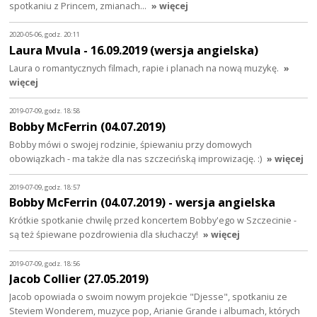
spotkaniu z Princem, zmianach…
» więcej
2020-05-06, godz. 20:11
Laura Mvula - 16.09.2019 (wersja angielska)
Laura o romantycznych filmach, rapie i planach na nową muzykę.
»
więcej
2019-07-09, godz. 18:58
Bobby McFerrin (04.07.2019)
Bobby mówi o swojej rodzinie, śpiewaniu przy domowych
obowiązkach - ma także dla nas szczecińską improwizację. :)
» więcej
2019-07-09, godz. 18:57
Bobby McFerrin (04.07.2019) - wersja angielska
Krótkie spotkanie chwilę przed koncertem Bobby'ego w Szczecinie -
są też śpiewane pozdrowienia dla słuchaczy!
» więcej
2019-07-09, godz. 18:56
Jacob Collier (27.05.2019)
Jacob opowiada o swoim nowym projekcie "Djesse", spotkaniu ze
Steviem Wonderem, muzyce pop, Arianie Grande i albumach, których