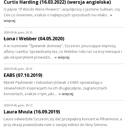
Curtis Harding (16.03.2022) (wersja angielska)
O płycie "If Words Were Flowers", współpracy z Jazmine Sullivan, czy
Cee Lo Greenem, a także o najlepszych sposobach na relaks.
»
więcej
2020-05-06, godz. 20:20
Łona i Webber (04.05.2020)
A w rozmowie "Śpiewnik domowy", Szczecin, pouczające imprezy,
aftery i samba. Sprawdzamy też, co Webber robi raz na trzy miesiące i
jaki eksperyment prowadzi…
» więcej
2020-05-06, godz. 20:16
EABS (07.10.2019)
Marek Pędziwiatr i Sebastian Jóźwiak z EABS opowiadają o
słowiańskich inspiracjach na ich drugiej płycie, zagranicznych
koncertach, a także o tym, jaki…
» więcej
2020-05-06, godz. 20:13
Laura Mvula (16.09.2019)
Laura odwiedziła Szczecin, by dać przepiękny koncert w Filharmonii, a
przy okazji powiedziała nam o swojej miłości do Niny Simone,